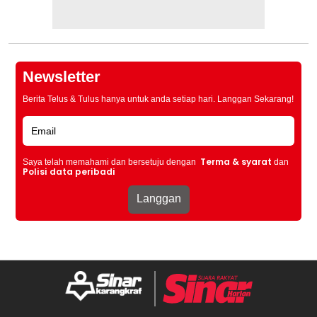
Newsletter
Berita Telus & Tulus hanya untuk anda setiap hari. Langgan Sekarang!
Terma & syarat
Saya telah memahami dan bersetuju dengan
dan
Polisi data peribadi