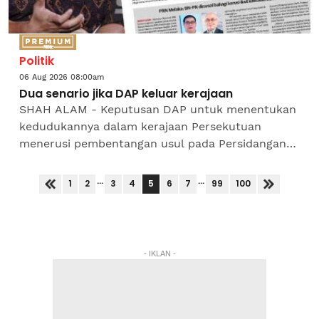
Politik
06 Aug 2026 08:00am
Dua senario jika DAP keluar kerajaan
SHAH ALAM - Keputusan DAP untuk menentukan
kedudukannya dalam kerajaan Persekutuan
menerusi pembentangan usul pada Persidangan
Kebangsaan parti itu pada 16 Ogos ini tidak
semestinya menyebabkan...
...
...
5
1
2
3
4
6
7
99
100
- IKLAN -