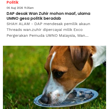
Politik
06 Aug 2026 11:35am
DAP desak Wan Zuhir mohon maaf, ulama
UMNO gesa politik beradab
SHAH ALAM - DAP mendesak pemilik akaun
Threads wan.zuhir dipercayai milik Exco
Pergerakan Pemuda UMNO Malaysia, Wan
Muhammad Zuhir Wan Ghazali memohon maaf
secara terbuka dan menurunkan hantaran...