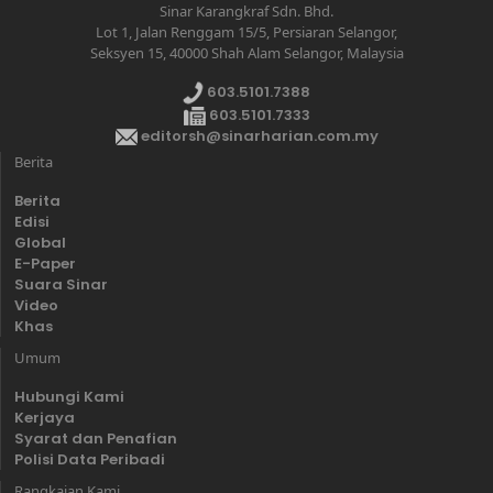
Sinar Karangkraf Sdn. Bhd.
Lot 1, Jalan Renggam 15/5, Persiaran Selangor,
Seksyen 15, 40000 Shah Alam Selangor, Malaysia
603.5101.7388
603.5101.7333
editorsh@sinarharian.com.my
Berita
Berita
Edisi
Global
E-Paper
Suara Sinar
Video
Khas
Umum
Hubungi Kami
Kerjaya
Syarat dan Penafian
Polisi Data Peribadi
Rangkaian Kami