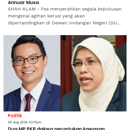
Annuar Musa
SHAH ALAM - Pas menyerahkan segala keputusan
mengenai agihan kerusi yang akan
dipertandingkan di Dewan Undangan Negeri (DUN)
Melaka pada Pilihan Raya Negeri (PRN) ke-16
kepada pucuk pimpinan...
Politik
06 Aug 2026 03:17pm
Dua MP PKR dakwa peruntukan kawasan