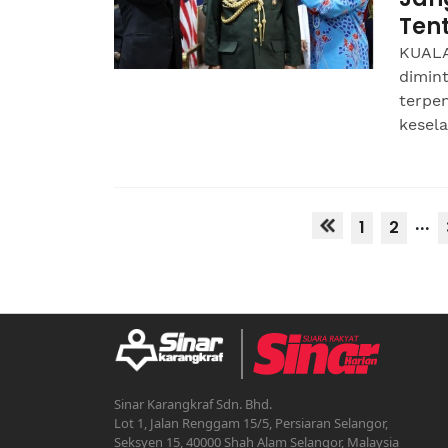
Ten
KUALA
dimin
terpe
kesela
...
1
2
Sinar Karangkraf Sdn. Bhd.
Lot 1, Jalan Renggam 15/5, Persiaran Selangor,
Seksyen 15, 40000 Shah Alam Selangor, Malaysia