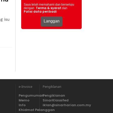
Saya telah memahami dan bersetuju
Terma & syarat
dengan
dan
Polisi data peribadi
g isu
e-Invoice
Pengiklanan
Pengumuman
Pengiklanan
Memo
SinarKlassifed
Info
iklan@sinarharian.com.my
Khidmat Pelanggan