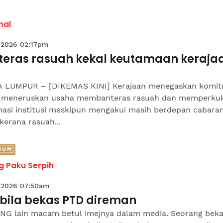
nal
 2026 02:17pm
teras rasuah kekal keutamaan keraja
 LUMPUR – [DIKEMAS KINI] Kerajaan menegaskan komi
 meneruskan usaha membanteras rasuah dan memperku
masi institusi meskipun mengakui masih berdepan cabara
kerana rasuah...
 Paku Serpih
 2026 07:50am
bila bekas PTD direman
G lain macam betul imejnya dalam media. Seorang bek