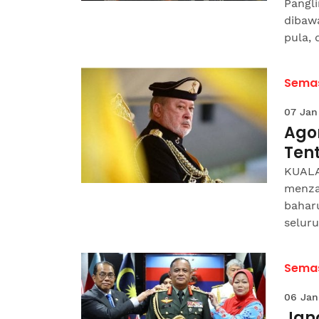
Pangli
dibaw
pula, d
Sema
07 Jan
Ago
Ten
KUALA
menza
bahar
seluru
Sema
06 Jan
Jan