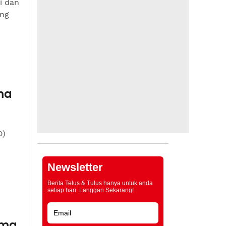
i dan
ang
ma
D)
Newsletter
Berita Telus & Tulus hanya untuk anda
setiap hari. Langgan Sekarang!
ima