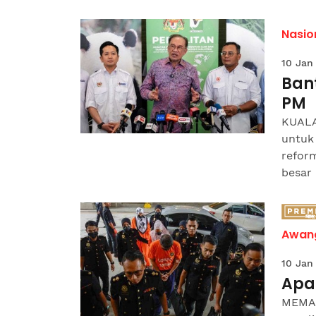
Nasio
10 Jan
Ban
PM
KUALA
untuk
refor
besar 
Awang
10 Jan
Apa
MEMAN