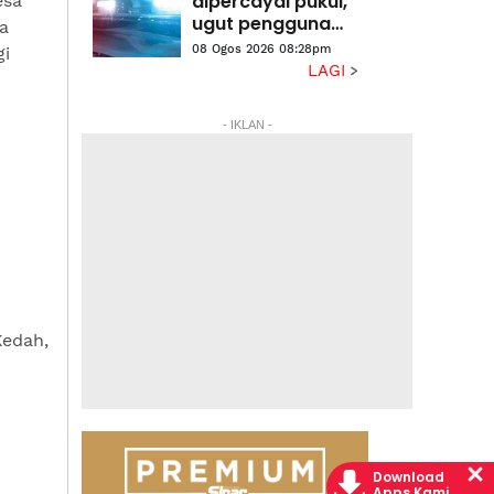
dipercayai pukul,
esa
ugut pengguna
a
jalan raya
08 Ogos 2026 08:28pm
gi
LAGI
- IKLAN -
Kedah,
Download
Apps Kami