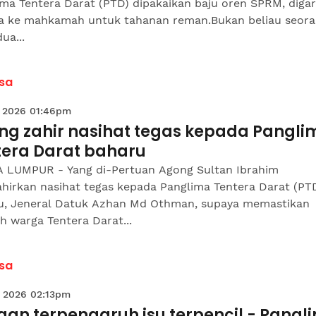
ma Tentera Darat (PTD) dipakaikan baju oren SPRM, digar
a ke mahkamah untuk tahanan reman.Bukan beliau seor
ua...
sa
 2026 01:46pm
ng zahir nasihat tegas kepada Pangli
tera Darat baharu
 LUMPUR - Yang di-Pertuan Agong Sultan Ibrahim
hirkan nasihat tegas kepada Panglima Tentera Darat (PT
u, Jeneral Datuk Azhan Md Othman, supaya memastikan
h warga Tentera Darat...
sa
 2026 02:13pm
gan terpengaruh isu terpencil - Pangl