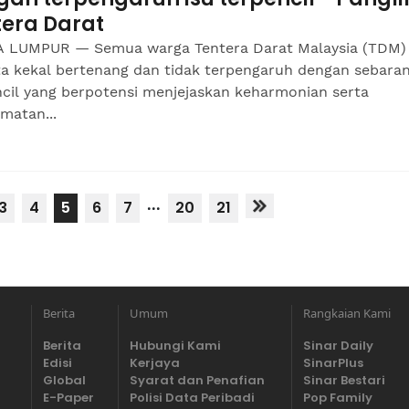
tera Darat
 LUMPUR — Semua warga Tentera Darat Malaysia (TDM)
ta kekal bertenang dan tidak terpengaruh dengan sebaran
ncil yang berpotensi menjejaskan keharmonian serta
matan...
...
3
4
5
6
7
20
21
Berita
Umum
Rangkaian Kami
Berita
Hubungi Kami
Sinar Daily
Edisi
Kerjaya
SinarPlus
Global
Syarat dan Penafian
Sinar Bestari
E-Paper
Polisi Data Peribadi
Pop Family