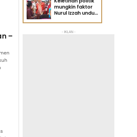
Keletihan politik
mungkin faktor
Nurul Izzah undur
diri -
Penganalisis
politik
- IKLAN -
an –
tmen
kuh
n
as