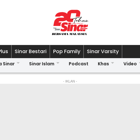
Plus
Sinar Bestari
Pop Family
Sinar Varsity
a Sinar
Sinar Islam
Podcast
Khas
Video
- IKLAN -