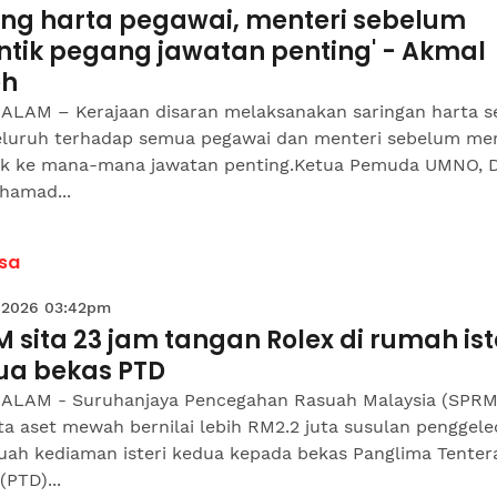
ring harta pegawai, menteri sebelum
ntik pegang jawatan penting' - Akmal
eh
ALAM – Kerajaan disaran melaksanakan saringan harta s
luruh terhadap semua pegawai dan menteri sebelum me
tik ke mana-mana jawatan penting.Ketua Pemuda UMNO, 
hamad...
sa
 2026 03:42pm
 sita 23 jam tangan Rolex di rumah ist
ua bekas PTD
ALAM - Suruhanjaya Pencegahan Rasuah Malaysia (SPRM
ta aset mewah bernilai lebih RM2.2 juta susulan penggel
buah kediaman isteri kedua kepada bekas Panglima Tenter
(PTD)...