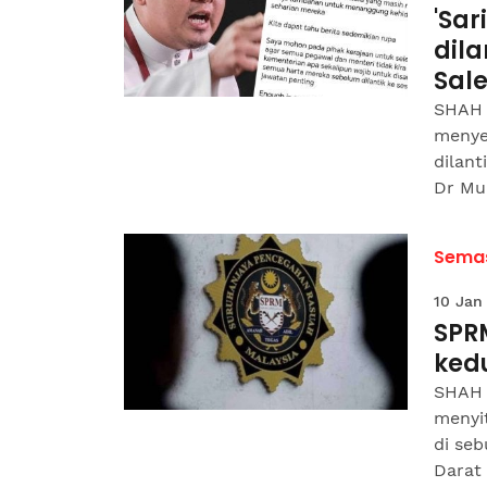
'Sa
dila
Sal
SHAH 
menye
dilan
Dr Mu
Sema
10 Jan
SPRM
ked
SHAH 
menyi
di se
Darat 