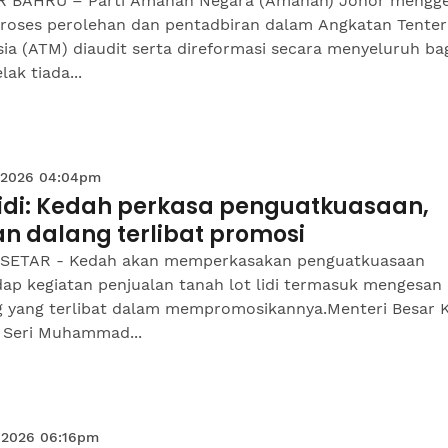
 BAHRU – Parti Amanah Negara (Amanah) Johor mengg
proses perolehan dan pentadbiran dalam Angkatan Tenter
ia (ATM) diaudit serta direformasi secara menyeluruh ba
ak tiada...
 2026 04:04pm
 lidi: Kedah perkasa penguatkuasaan,
n dalang terlibat promosi
SETAR - Kedah akan memperkasakan penguatkuasaan
dap kegiatan penjualan tanah lot lidi termasuk mengesan
g yang terlibat dalam mempromosikannya.Menteri Besar 
 Seri Muhammad...
 2026 06:16pm