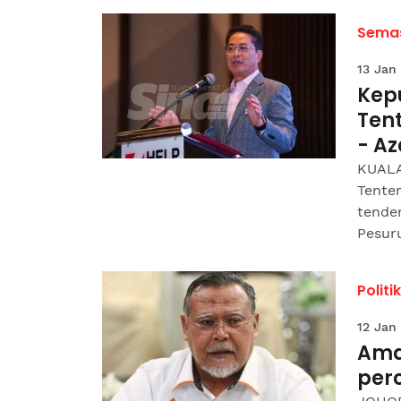
Sema
13 Jan
Kep
Ten
- A
KUALA
Tenter
tende
Pesuru
Politik
12 Jan
Ama
per