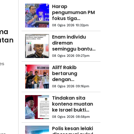
Harap
pengumuman PM
fokus tiga
komponen utama
08 Ogos 2026 10:32pm
melibatkan
ima
struktur ATM -
Enam individu
atan
Menteri
direman
Pertahanan
seminggu bantu
siasatan kes culik
08 Ogos 2026 09:27pm
es
Aliff Rakib
bertarung
dengan
Prajanchai
08 Ogos 2026 09:16pm
Oktober ini
Tindakan sita
kontena muatan
ke Israel bukti
ketegasan
08 Ogos 2026 08:58pm
Malaysia - Anwar
Polis kesan lelaki