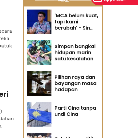
'MCA belum kuat,
tapi kami
berubah' - Sin
ecara
Woon
reka
Datuk
Simpan bangkai
hidupan marin
satu kesalahan
Pilihan raya dan
bayangan masa
hadapan
eri
Parti Cina tanpa
)
undi Cina
edahan
a