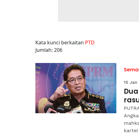
Kata kunci berkaitan
PTD
Jumlah: 206
Sema
15 Jan
Dua
ras
PUTRA
Angkat
mahka
kartel