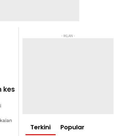
- IKLAN -
 kes
i
kaian
Terkini
Popular