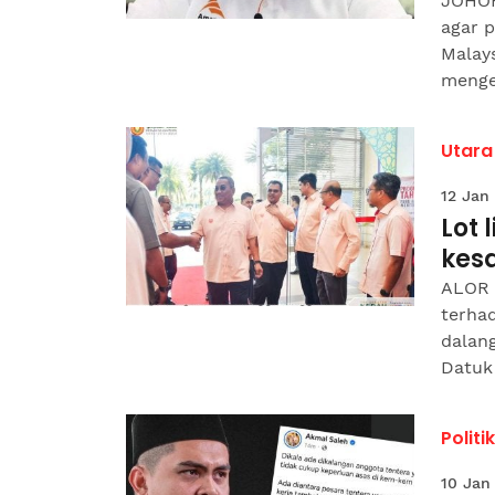
JOHOR
agar 
Malays
mengel
Utara
12 Jan
Lot
kesa
ALOR 
terha
dalan
Datuk
Politik
10 Jan