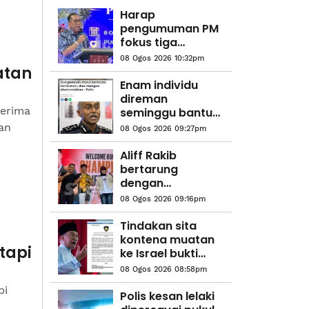
Harap
pengumuman PM
fokus tiga
komponen utama
08 Ogos 2026 10:32pm
melibatkan
atan
struktur ATM -
Enam individu
Menteri
direman
Pertahanan
nerima
seminggu bantu
siasatan kes culik
an
08 Ogos 2026 09:27pm
Aliff Rakib
bertarung
dengan
Prajanchai
08 Ogos 2026 09:16pm
Oktober ini
Tindakan sita
kontena muatan
tapi
ke Israel bukti
ketegasan
08 Ogos 2026 08:58pm
Malaysia - Anwar
pi
Polis kesan lelaki