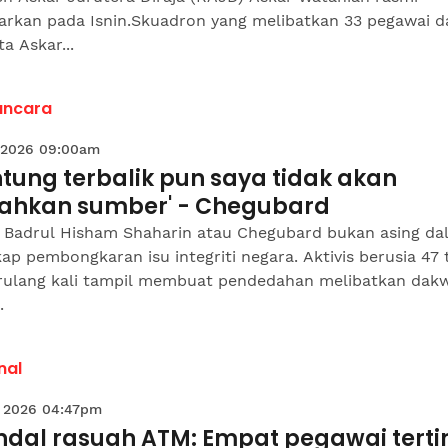
carkan pada Isnin.Skuadron yang melibatkan 33 pegawai d
a Askar...
ncara
 2026 09:00am
tung terbalik pun saya tidak akan
ahkan sumber' - Chegubard
Badrul Hisham Shaharin atau Chegubard bukan asing da
ap pembongkaran isu integriti negara. Aktivis berusia 47
erulang kali tampil membuat pendedahan melibatkan dak
.
nal
 2026 04:47pm
ndal rasuah ATM: Empat pegawai terti