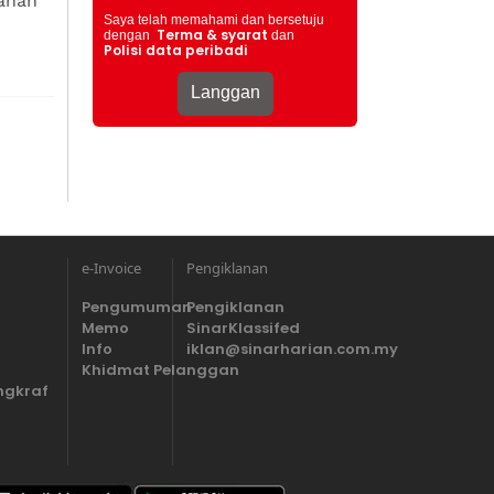
ahan
Saya telah memahami dan bersetuju
Terma & syarat
dengan
dan
Polisi data peribadi
e-Invoice
Pengiklanan
Pengumuman
Pengiklanan
Memo
SinarKlassifed
Info
iklan@sinarharian.com.my
Khidmat Pelanggan
ngkraf