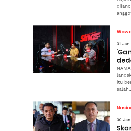
dilan
anggot
Wawa
31 Jan
'Gan
ded
NAMA 
landsk
itu b
salah..
Nasio
30 Jan
Ska