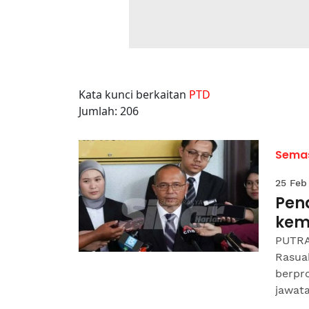
Kata kunci berkaitan
PTD
Jumlah: 206
Sema
25 Feb
Pen
kem
PUTRA
Rasua
berpro
jawata