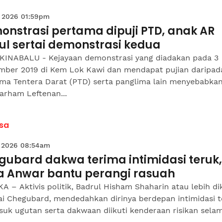
 2026 01:59pm
onstrasi pertama dipuji PTD, anak AR
ul sertai demonstrasi kedua
KINABALU - Kejayaan demonstrasi yang diadakan pada 3
mber 2019 di Kem Lok Kawi dan mendapat pujian daripad
ima Tentera Darat (PTD) serta panglima lain menyebabka
arham Leftenan...
sa
 2026 08:54am
gubard dakwa terima intimidasi teruk,
a Anwar bantu perangi rasuah
 – Aktivis politik, Badrul Hisham Shaharin atau lebih di
ai Chegubard, mendedahkan dirinya berdepan intimidasi t
uk ugutan serta dakwaan diikuti kenderaan risikan selama