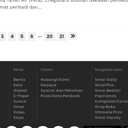
la Tanah Air (Peta), Chegubard susulan dakwaan pended
at peribadi dan...
...
3
4
5
6
20
21
Berita
Umum
Rangkaian Kami
Berita
Hubungi Kami
Sinar Daily
Edisi
Kerjaya
SinarPlus
Global
Syarat dan Penafian
Sinar Bestari
E-Paper
Polisi Data Peribadi
Pop Family
Suara
Kumpulan Kara
Sinar
Grup Buku
Video
Ultimate Print
Khas
Sinar Varsity