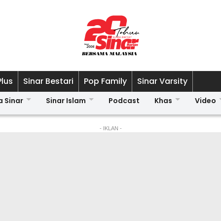
Plus
Sinar Bestari
Pop Family
Sinar Varsity
a Sinar
Sinar Islam
Podcast
Khas
Video
- IKLAN -