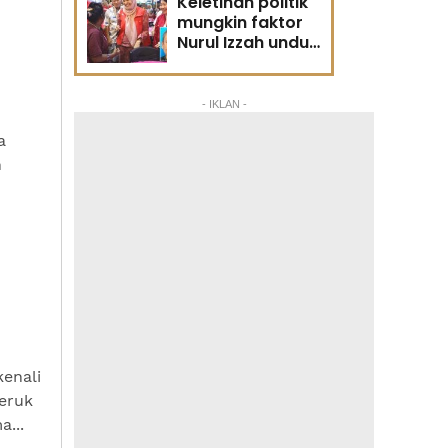
Keletihan politik
mungkin faktor
Nurul Izzah undur
diri -
Penganalisis
politik
- IKLAN -
a
n
kenali
eruk
...