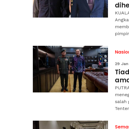
dih
KUALA
Angka
membu
pimpin
Nasio
29 Jan
Tia
ama
PUTRA
meneg
salah
Tenter
Sema