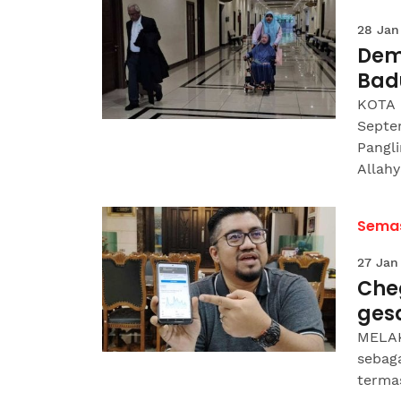
28 Jan
Dem
Bad
KOTA 
Septe
Pangl
Allahy
Sema
27 Jan
Che
ges
MELAKA
sebag
termas