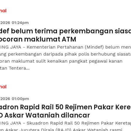
nal
 2026 01:24pm
def belum terima perkembangan sias
ocoran maklumat ATM
ING JAYA - Kementerian Pertahanan (Mindef) belum me
ang perkembangan daripada pihak polis berhubung siasat
oran maklumat sulit kenaikan pangkat pegawai kanan
an Tentera...
nal
 2026 01:00pm
dron Rapid Rail 50 Rejimen Pakar Kere
D Askar Wataniah dilancar
ING JAYA - Skuadron Rapid Rail 50 Rejimen Pakar Kereta
en Askar Jurutera Diraja (RAJD) Askar Wataniah rasmi