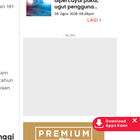
dipercayai pukul,
ugut pengguna
an 191
jalan raya
08 Ogos 2026 08:28pm
LAGI
- IKLAN -
lam
 tahun
waan
Download
Apps Kami
nggi