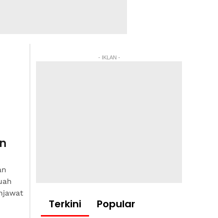
- IKLAN -
in
an
uah
njawat
Terkini
Popular