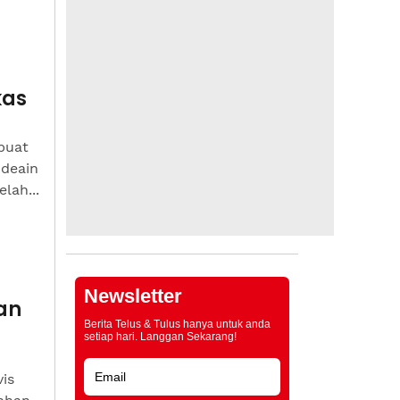
kas
buat
ddeain
lah...
Newsletter
an
Berita Telus & Tulus hanya untuk anda
setiap hari. Langgan Sekarang!
is