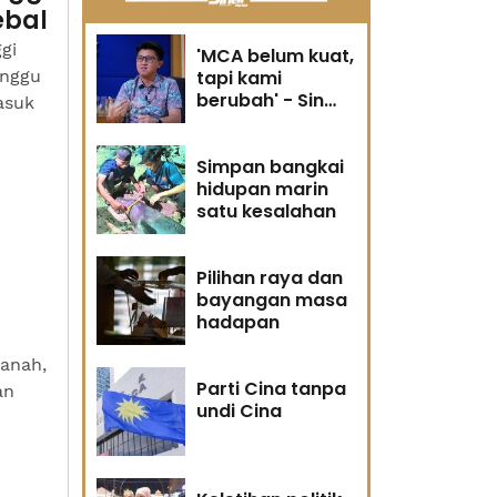
ebal
gi
'MCA belum kuat,
inggu
tapi kami
berubah' - Sin
asuk
Woon
Simpan bangkai
hidupan marin
satu kesalahan
Pilihan raya dan
bayangan masa
hadapan
anah,
Parti Cina tanpa
an
undi Cina