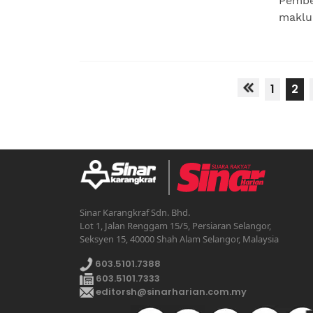
Pembe
maklum
1
2
Sinar Karangkraf Sdn. Bhd.
Lot 1, Jalan Renggam 15/5, Persiaran Selangor,
Seksyen 15, 40000 Shah Alam Selangor, Malaysia
603.5101.7388
603.5101.7333
editorsh@sinarharian.com.my