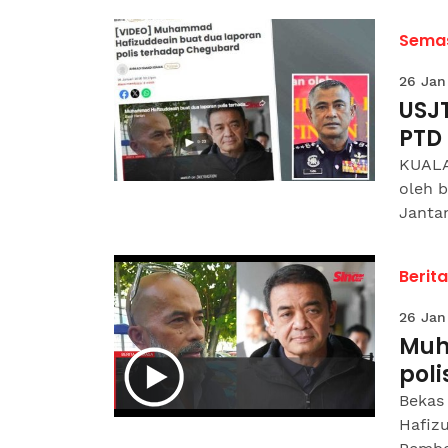
Sema
26 Jan
USJ
PTD
KUALA
oleh 
Jantan
Berit
26 Jan
Muh
pol
Bekas
Hafiz