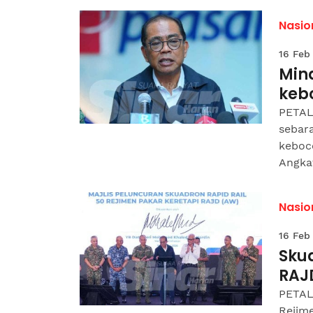
Nasio
16 Feb
Min
keb
PETAL
sebar
keboc
Angkat
Nasio
16 Feb
Skua
RAJ
PETAL
Rejim