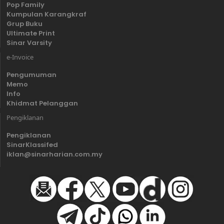
Pop Family
Kumpulan Karangkraf
Grup Buku
Ultimate Print
Sinar Varsity
e-Invoice
Pengumuman
Memo
Info
Khidmat Pelanggan
Pengiklanan
Pengiklanan
SinarKlassifed
iklan@sinarharian.com.my