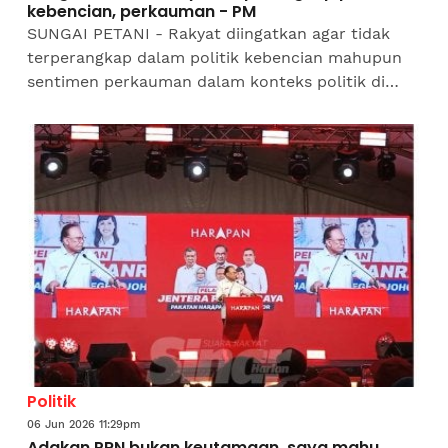
kebencian, perkauman - PM
SUNGAI PETANI - Rakyat diingatkan agar tidak
terperangkap dalam politik kebencian mahupun
sentimen perkauman dalam konteks politik di
Johor dan Negeri Sembilan.Perdana Menteri,
Datuk Seri Anwar...
Politik
06 Jun 2026 11:29pm
Adakan PRN bukan keutamaan, saya mahu