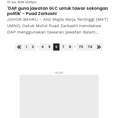
01 Jun 2026 01:01pm
'DAP guna jawatan GLC untuk tawar sokongan
politik' - Puad Zarkashi
JOHOR BAHRU – Ahli Majlis Kerja Tertinggi (MKT)
UMNO, Datuk Mohd Puad Zarkashi mendakwa
DAP menggunakan tawaran jawatan dalam
syarikat berkaitan kerajaan (GLC) sebagai
sebahagian daripada...
...
...
6
1
2
4
5
7
8
73
74
- IKLAN -