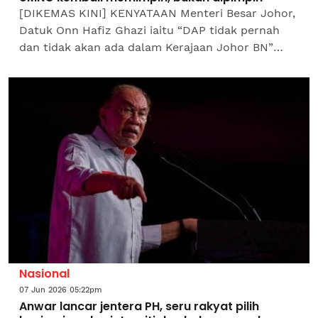
[DIKEMAS KINI] KENYATAAN Menteri Besar Johor,
Datuk Onn Hafiz Ghazi iaitu “DAP tidak pernah
dan tidak akan ada dalam Kerajaan Johor BN”
ternyata mengundang pelbagai reaksi.Dengan
penuh yakin...
Nasional
07 Jun 2026 05:22pm
Anwar lancar jentera PH, seru rakyat pilih