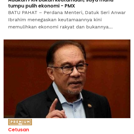
tumpu pulih ekonomi - PMX
BATU PAHAT – Perdana Menteri, Datuk Seri Anwar
Ibrahim menegaskan keutamaannya kini
memulihkan ekonomi rakyat dan bukannya
mengadakan pilihan raya negeri.Pengerusi
Pakatan Harapan (PH) itu berkata,...
Cetusan