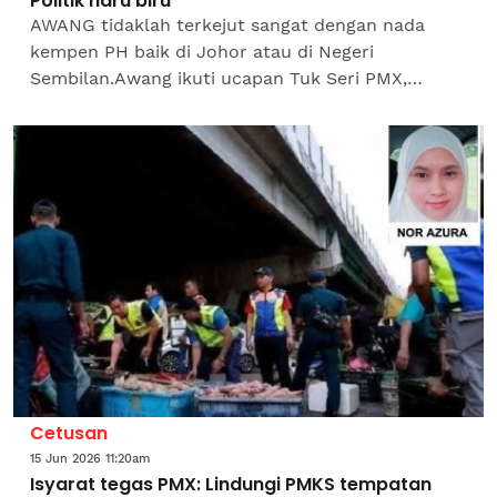
Politik haru biru
AWANG tidaklah terkejut sangat dengan nada
kempen PH baik di Johor atau di Negeri
Sembilan.Awang ikuti ucapan Tuk Seri PMX,
terang-terang dia sebut pengkhianatan sebuah
parti gabungan dalam Kerajaan...
Cetusan
15 Jun 2026 11:20am
Isyarat tegas PMX: Lindungi PMKS tempatan