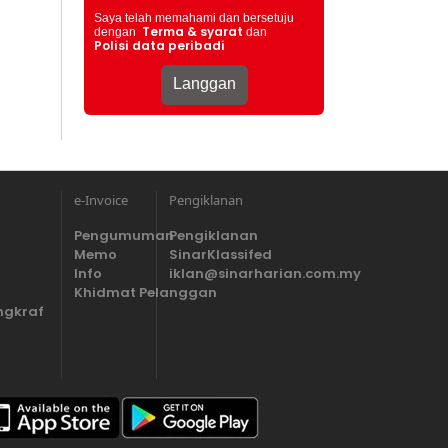
Saya telah memahami dan bersetuju
Terma & syarat
dengan
dan
Polisi data peribadi
e-Invoice
Pengiklanan
Pengumuman
Pengiklanan
Memo
SinarKlassifed
Info
iklan@sinarharian.com.my
Khidmat Pelanggan
ngkraf