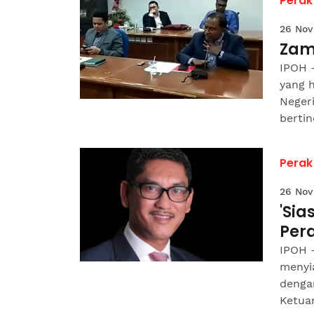
Perak
26 Nov
Zam
IPOH 
yang 
Negeri
bertin
Perak
26 Nov
'Si
Pera
IPOH 
menyi
denga
Ketuan