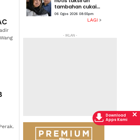
notis taksiran
tambahan cukai
RM313.8 juta
06 Ogos 2026 08:55pm
terhadap Na'imah
AC
LAGI
adir
- IKLAN -
 Wang
B
Download
Apps Kami
Perak.