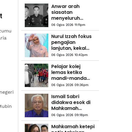
Anwar arah
siasatan
t
menyeluruh
kejadian anggota
06 Ogos 2026 11:11pm
polis maut di
Azumu
Beaufort
Nurul Izzah fokus
ria
pengajian
lanjutan, kekal
sebagai anggota
06 Ogos 2026 10:42pm
PKR
Pelajar kolej
lemas ketika
mandi-manda
bersama
06 Ogos 2026 09:36pm
sembilan rakan
negeri
Ismail Sabri
didakwa esok di
Mubin
Mahkamah
Sesyen Kuala
06 Ogos 2026 09:18pm
Lumpur
Mahkamah ketepi