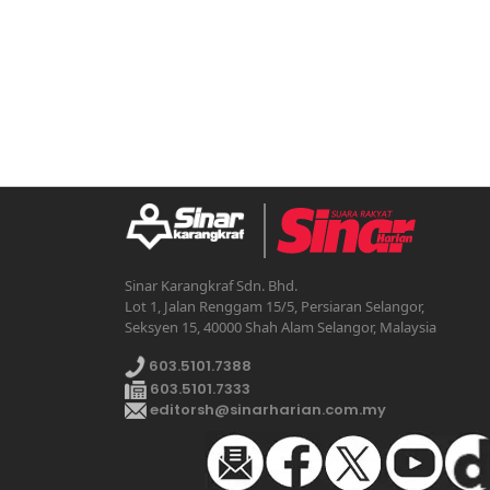
Sinar Karangkraf Sdn. Bhd.
Lot 1, Jalan Renggam 15/5, Persiaran Selangor,
Seksyen 15, 40000 Shah Alam Selangor, Malaysia
603.5101.7388
603.5101.7333
editorsh@sinarharian.com.my