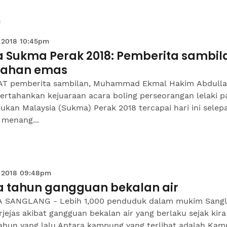
n
 2018 10:45pm
a Sukma Perak 2018: Pemberita sambil
tahan emas
T pemberita sambilan, Muhammad Ekmal Hakim Abdull
rtahankan kejuaraan acara boling perseorangan lelaki p
ukan Malaysia (Sukma) Perak 2018 tercapai hari ini selep
 menang...
 2018 09:48pm
a tahun gangguan bekalan air
 SANGLANG - Lebih 1,000 penduduk dalam mukim Sangl
erjejas akibat gangguan bekalan air yang berlaku sejak kira
ahun yang lalu.Antara kampung yang terlibat adalah Kamp