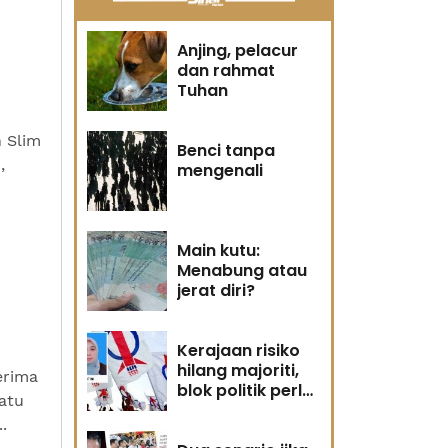
Anjing, pelacur
dan rahmat
Tuhan
n Slim
Benci tanpa
,
mengenali
Main kutu:
Menabung atau
jerat diri?
Kerajaan risiko
hilang majoriti,
erima
blok politik perlu
atu
runding semula
.