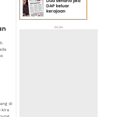
Dua senario jika
DAP keluar
kerajaan
an
- IKLAN -
ah
ada
as
ang di
-kira
ung...