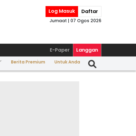
Log Masuk
Daftar
Jumaat | 07 Ogos 2026
E-Paper
Langgan
Berita Premium
Untuk Anda