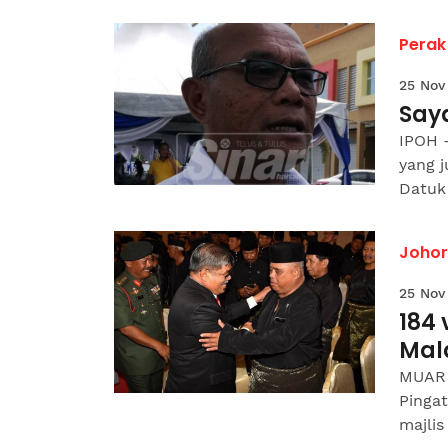
Perak
25 Nov
Saya
IPOH -
yang j
Datuk 
Johor
25 Nov
184 
Mal
MUAR 
Pingat
majlis