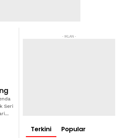
- IKLAN -
ang
enda
k Seri
i...
Terkini
Popular