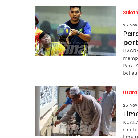
Suka
25 Nov
Par
per
HASRA
mempe
Para S
beliau
Utara
25 Nov
Lim
KUALA
sini t
lima t