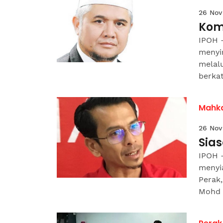
26 Nov
Komp
IPOH 
menyi
melalu
berkata
Mahk
26 Nov
Sias
IPOH 
menyi
Perak
Mohd S