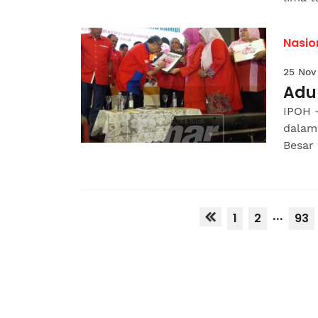
Nasio
25 Nov
Adun
IPOH 
dalam
Besar 
...
1
2
93