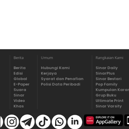
Berita
Umum
Rangkaian Kami
Berita
Hubungi Kami
Sinar Daily
Edisi
Kerjaya
SinarPlus
Global
Syarat dan Penafian
Sinar Bestari
E-Paper
Polisi Data Peribadi
Pop Family
Suara
Kumpulan Kara
Sinar
Grup Buku
Video
Ultimate Print
Khas
Sinar Varsity