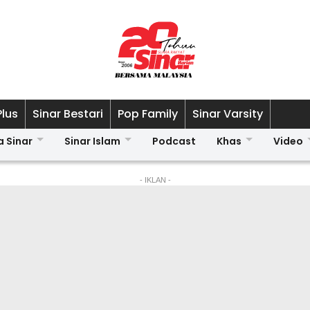
Plus
Sinar Bestari
Pop Family
Sinar Varsity
a Sinar
Sinar Islam
Podcast
Khas
Video
- IKLAN -