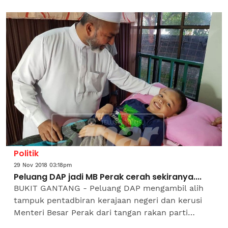
Thailand. Exco Pelancongan, Kesenian dan
Kebudayaan, Tan Kar Hing...
Politik
29 Nov 2018 03:18pm
Peluang DAP jadi MB Perak cerah sekiranya....
BUKIT GANTANG - Peluang DAP mengambil alih
tampuk pentadbiran kerajaan negeri dan kerusi
Menteri Besar Perak dari tangan rakan parti
Bersatu sebenarnya sangat cerah sekiranya