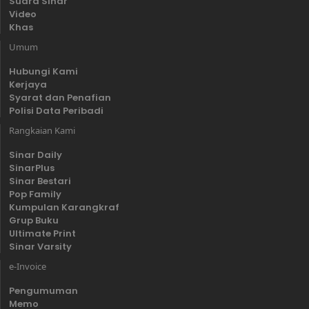
Suara Sinar
Video
Khas
Umum
Hubungi Kami
Kerjaya
Syarat dan Penafian
Polisi Data Peribadi
Rangkaian Kami
Sinar Daily
SinarPlus
Sinar Bestari
Pop Family
Kumpulan Karangkraf
Grup Buku
Ultimate Print
Sinar Varsity
e-Invoice
Pengumuman
Memo