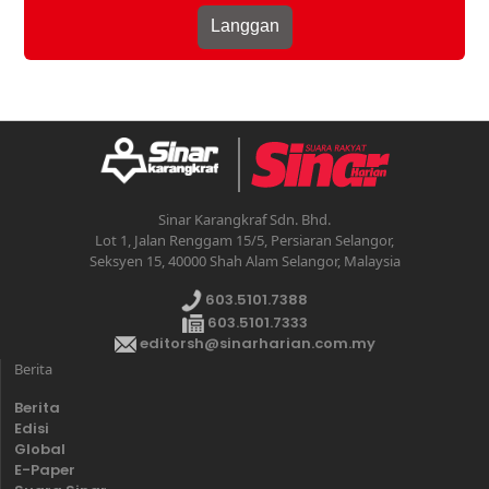
Sinar Karangkraf Sdn. Bhd.
Lot 1, Jalan Renggam 15/5, Persiaran Selangor,
Seksyen 15, 40000 Shah Alam Selangor, Malaysia
603.5101.7388
603.5101.7333
editorsh@sinarharian.com.my
Berita
Berita
Edisi
Global
E-Paper