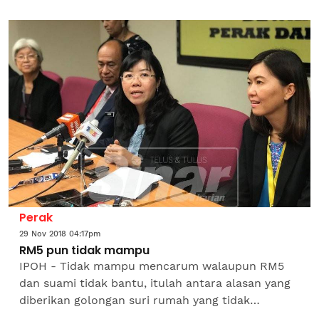
seluruh daerah. Exco Komunikasi, Multimedia dan
NGO, Hasnul...
Perak
29 Nov 2018 04:17pm
RM5 pun tidak mampu
IPOH - Tidak mampu mencarum walaupun RM5
dan suami tidak bantu, itulah antara alasan yang
diberikan golongan suri rumah yang tidak
mendaftar Caruman Sukarela Insentif Suri (i-