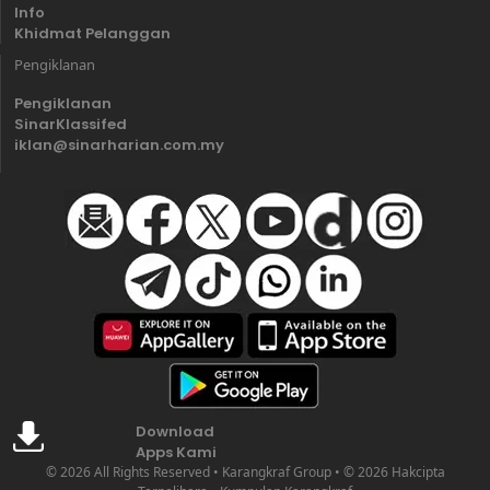
Info
Khidmat Pelanggan
Pengiklanan
Pengiklanan
SinarKlassifed
iklan@sinarharian.com.my
Download
Apps Kami
© 2026 All Rights Reserved • Karangkraf Group • © 2026 Hakcipta