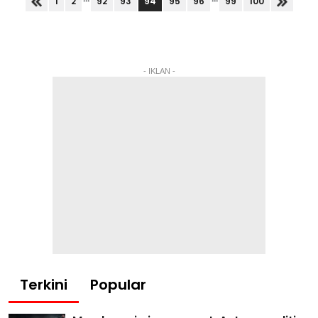
94
1
2
92
93
95
96
99
100
- IKLAN -
Terkini
Popular