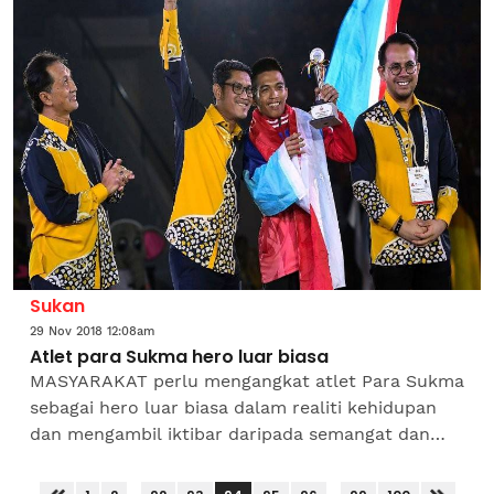
Berhad (SJKP Bhd). Exco...
Sukan
29 Nov 2018 12:08am
Atlet para Sukma hero luar biasa
MASYARAKAT perlu mengangkat atlet Para Sukma
sebagai hero luar biasa dalam realiti kehidupan
dan mengambil iktibar daripada semangat dan
kesungguhan mereka.Menteri Besar Perak Datuk
Seri Ahmad Faizal...
...
...