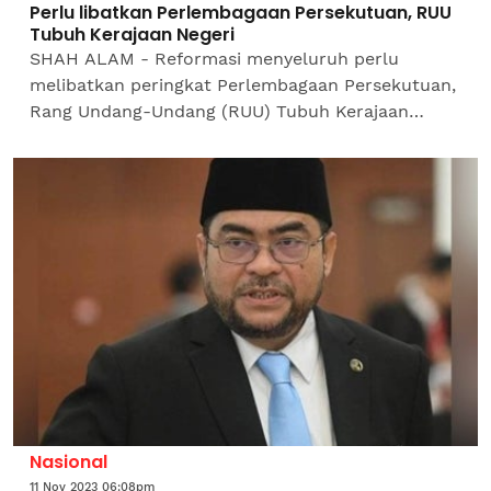
Perlu libatkan Perlembagaan Persekutuan, RUU
Tubuh Kerajaan Negeri
SHAH ALAM - Reformasi menyeluruh perlu
melibatkan peringkat Perlembagaan Persekutuan,
Rang Undang-Undang (RUU) Tubuh Kerajaan
Negeri serta RUU Syariah Negeri bagi mengatasi
isu berkaitan institusi...
Nasional
11 Nov 2023 06:08pm