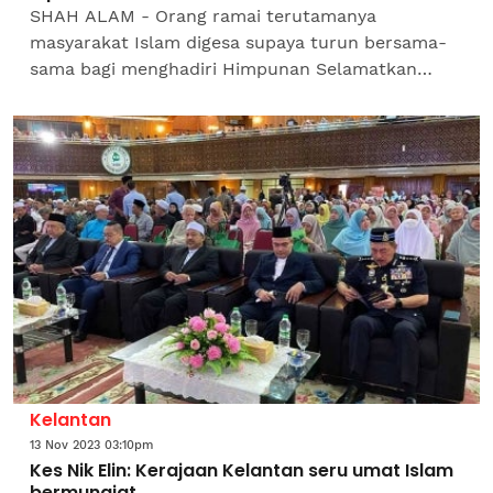
SHAH ALAM - Orang ramai terutamanya
masyarakat Islam digesa supaya turun bersama-
sama bagi menghadiri Himpunan Selamatkan
Syariah pada Isnin ini jam 9 pagi di hadapan Istana
Kehakiman,...
Kelantan
13 Nov 2023 03:10pm
Kes Nik Elin: Kerajaan Kelantan seru umat Islam
bermunajat