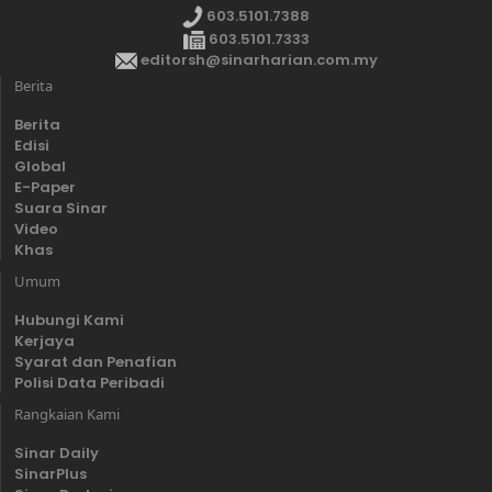
603.5101.7388
603.5101.7333
editorsh@sinarharian.com.my
Berita
Berita
Edisi
Global
E-Paper
Suara Sinar
Video
Khas
Umum
Hubungi Kami
Kerjaya
Syarat dan Penafian
Polisi Data Peribadi
Rangkaian Kami
Sinar Daily
SinarPlus