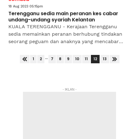
18 Aug 2023 05:15pm
Terengganu sedia main peranan kes cabar
undang-undang syariah Kelantan
KUALA TERENGGANU - Kerajaan Terengganu
sedia memainkan peranan berhubung tindakan
seorang peguam dan anaknya yang mencabar
Enakmen Kanun Jenayah Syariah Kelantan. Exco
Penerangan, Dakwah dan...
...
12
1
2
7
8
9
10
11
13
- IKLAN -