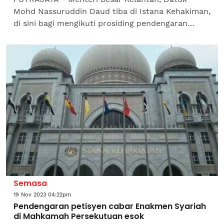
Mohd Nassuruddin Daud tiba di Istana Kehakiman,
di sini bagi mengikuti prosiding pendengaran
petisyen difailkan oleh peguam Nik Elin Zurina Nik
Abdul Rashid...
Semasa
19 Nov 2023 04:22pm
Pendengaran petisyen cabar Enakmen Syariah
di Mahkamah Persekutuan esok