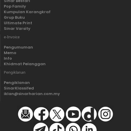
Sinar Bestari
Pop Family
Kumpulan Karangkraf
Grup Buku
Ultimate Print
Sinar Varsity
e-Invoice
Pengumuman
Memo
Info
Khidmat Pelanggan
Pengiklanan
Pengiklanan
SinarKlassifed
iklan@sinarharian.com.my