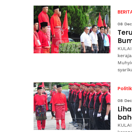
BERIT
08 Dec
Ter
Bum
KULAI
keraja
Muhyi
syarika
Politik
08 Dec
Lih
bah
KULAI