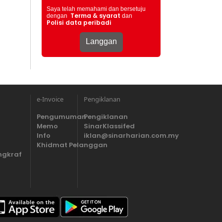
Saya telah memahami dan bersetuju
Terma & syarat
dengan
dan
Polisi data peribadi
e-Invoice
Pengiklanan
Pengumuman
Pengiklanan
Memo
SinarKlassifed
Info
iklan@sinarharian.com.my
Khidmat Pelanggan
ngkraf