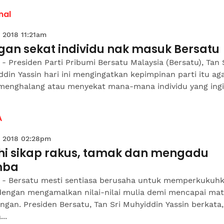
nal
 2018 11:21am
gan sekat individu nak masuk Bersatu
- Presiden Parti Pribumi Bersatu Malaysia (Bersatu), Tan 
din Yassin hari ini mengingatkan kepimpinan parti itu ag
 menghalang atau menyekat mana-mana individu yang ingin
A
 2018 02:28pm
hi sikap rakus, tamak dan mengadu
mba
 - Bersatu mesti sentiasa berusaha untuk memperkukuh
 dengan mengamalkan nilai-nilai mulia demi mencapai ma
ngan. Presiden Bersatu, Tan Sri Muhyiddin Yassin berkata,
..