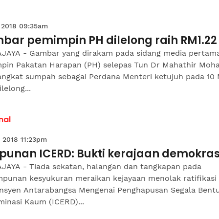
 2018 09:35am
bar pemimpin PH dilelong raih RM1.22 
JAYA - Gambar yang dirakam pada sidang media pertam
pin Pakatan Harapan (PH) selepas Tun Dr Mahathir Mo
ngkat sumpah sebagai Perdana Menteri ketujuh pada 10 
ilelong...
nal
 2018 11:23pm
punan ICERD: Bukti kerajaan demokras
JAYA - Tiada sekatan, halangan dan tangkapan pada
mpunan kesyukuran meraikan kejayaan menolak ratifikasi
nsyen Antarabangsa Mengenai Penghapusan Segala Bent
minasi Kaum (ICERD)...