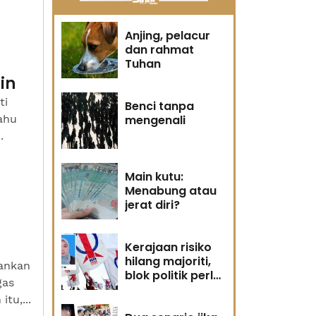
Anjing, pelacur
dan rahmat
Tuhan
in
ti
Benci tanpa
ahu
mengenali
.
Main kutu:
Menabung atau
jerat diri?
Kerajaan risiko
hilang majoriti,
hankan
blok politik perlu
gas
runding semula
tu,...