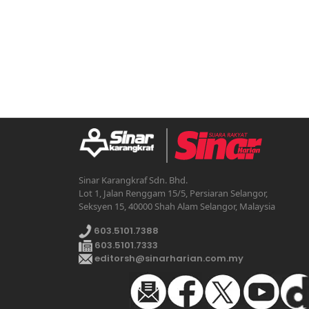
Sinar Karangkraf Sdn. Bhd.
Lot 1, Jalan Renggam 15/5, Persiaran Selangor,
Seksyen 15, 40000 Shah Alam Selangor, Malaysia
603.5101.7388
603.5101.7333
editorsh@sinarharian.com.my