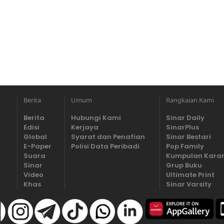
Berita
Umum
Rangkaian Kami
Berita
Hubungi Kami
Sinar Daily
Edisi
Kerjaya
SinarPlus
Global
Syarat dan Penafian
Sinar Bestari
E-Paper
Polisi Data Peribadi
Pop Family
Suara
Kumpulan Kara
Sinar
Grup Buku
Video
Ultimate Print
Khas
Sinar Varsity