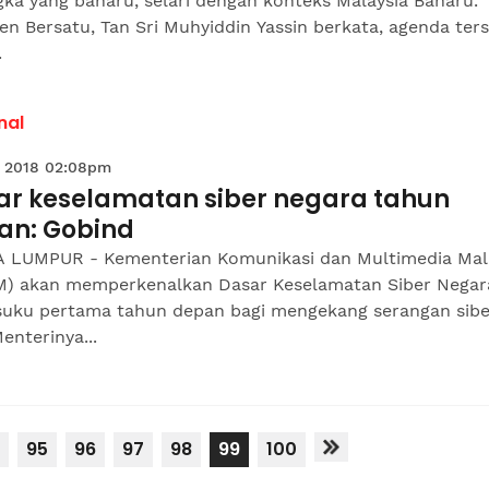
ka yang baharu, selari dengan konteks Malaysia Baharu.
en Bersatu, Tan Sri Muhyiddin Yassin berkata, agenda ter
.
nal
 2018 02:08pm
ar keselamatan siber negara tahun
an: Gobind
 LUMPUR - Kementerian Komunikasi dan Multimedia Mal
) akan memperkenalkan Dasar Keselamatan Siber Negar
suku pertama tahun depan bagi mengekang serangan sibe
enterinya...
95
96
97
98
99
100