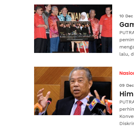
10 Dec
Gam
PUTRA
pemim
menga
lalu, d
Nasio
09 Dec
Him
PUTRA
perhi
Konve
Diskri