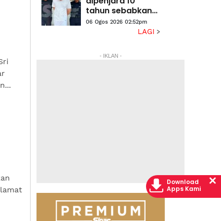
dipenjara 10
tahun sebabkan
kematian tanpa
06 Ogos 2026 02:52pm
niat
LAGI
- IKLAN -
Sri
ar
...
kan
Download
Apps Kami
tlamat