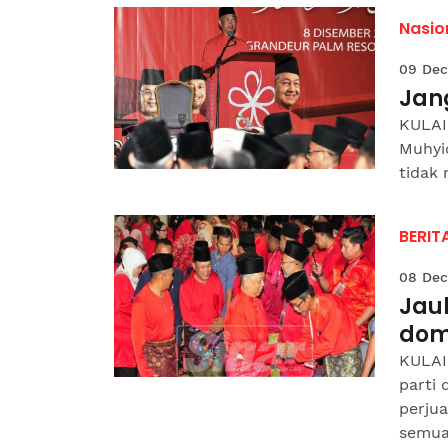
Nasio
09 Dec
Jan
KULAI 
Muhyid
tidak
BERIT
08 Dec
Jau
do
KULAI
parti
perjua
semua.