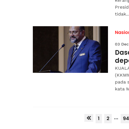
kerang
Presid
tidak..
Nasio
03 Dec
Das
dep
KUALA
(KKMM
pada 
kata M
...
1
2
94