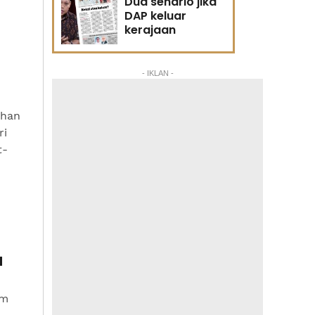
Dua senario jika
DAP keluar
kerajaan
- IKLAN -
ehan
ri
t-
a
am