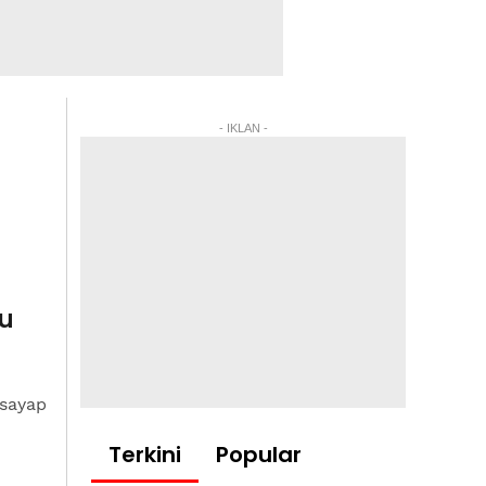
- IKLAN -
u
 sayap
Terkini
Popular