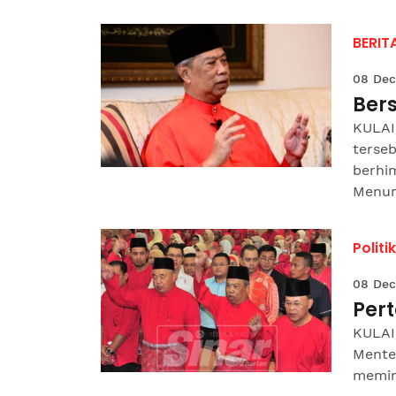
BERIT
08 Dec
Ber
KULAI 
terse
berhi
Menuru
Politik
08 Dec
Per
KULAI
Mente
memimp