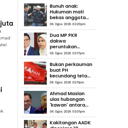
Bunuh anak:
Hukuman mati
bekas anggota
juta
tentera diganti
06 Ogos 2026 03:20pm
penjara 40 tahun,
a
12 sebatan
Dua MP PKR
hamad
dakwa
Mei
peruntukan
kawasan disekat,
06 Ogos 2026 03:17pm
hak rakyat
terjejas
Bukan perkauman
buat PH
kecundang tetapi
ideologi dan nilai
06 Ogos 2026 03:11pm
i
Ahmad Maslan
ulas hubangan
'kawan' antara
Anwar, Zahid
uk
06 Ogos 2026 03:01pm
Hamidi
Kakitangan AADK