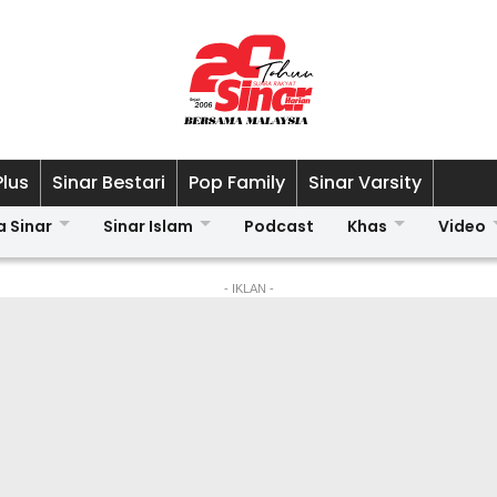
Plus
Sinar Bestari
Pop Family
Sinar Varsity
a Sinar
Sinar Islam
Podcast
Khas
Video
- IKLAN -