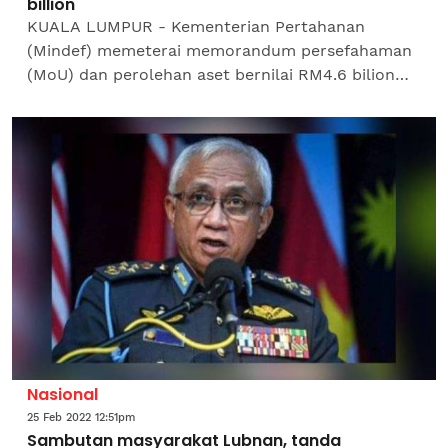
billion
KUALA LUMPUR - Kementerian Pertahanan
(Mindef) memeterai memorandum persefahaman
(MoU) dan perolehan aset bernilai RM4.6 bilion
dengan menandatangani tiga memorandum
persefahaman (MoU) dan menyerahkan...
Nasional
25 Feb 2022 12:51pm
Sambutan masyarakat Lubnan, tanda