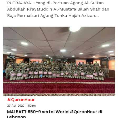
PUTRAJAYA - Yang di-Pertuan Agong Al-Sultan
Abdullah Ri'ayatuddin Al-Mustafa Billah Shah dan
Raja Permaisuri Agong Tunku Hajah Azizah
Aminah Maimunah Iskandariah hari ini berkenan
berangkat ke...
#QuranHour
29 Apr 2022 11:52am
MALBATT 850-9 sertai World #QuranHour di
Lebanon