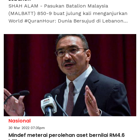
SHAH ALAM - Pasukan Batalion Malaysia
(MALBATT) 850-9 buat julung kali menganjurkan
World #QuranHour: Dunia Bersujud di Lebanon
pada 26 April lalu. Seramai 854 anggota Angkatan
Tentera Malaysia (ATM)...
Nasional
30 Mar 2022 07:35pm
Mindef meterai perolehan aset bernilai RM4.6