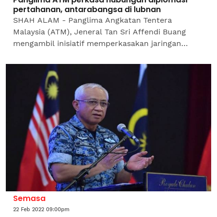
pertahanan, antarabangsa di lubnan
SHAH ALAM - Panglima Angkatan Tentera
Malaysia (ATM), Jeneral Tan Sri Affendi Buang
mengambil inisiatif memperkasakan jaringan
hubungan diplomasi pertahanan dan
antarabangsa melalui kunjungan hormat...
Semasa
22 Feb 2022 09:00pm