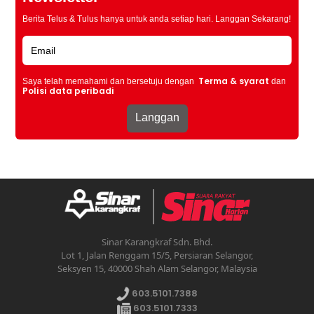
Berita Telus & Tulus hanya untuk anda setiap hari. Langgan Sekarang!
Terma & syarat
Saya telah memahami dan bersetuju dengan
dan
Polisi data peribadi
Sinar Karangkraf Sdn. Bhd.
Lot 1, Jalan Renggam 15/5, Persiaran Selangor,
Seksyen 15, 40000 Shah Alam Selangor, Malaysia
603.5101.7388
603.5101.7333