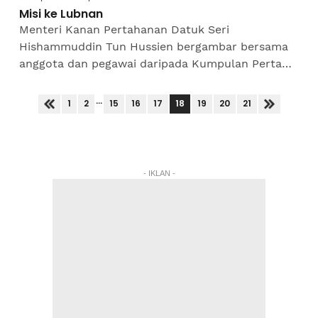
Misi ke Lubnan
Menteri Kanan Pertahanan Datuk Seri
Hishammuddin Tun Hussien bergambar bersama
anggota dan pegawai daripada Kumpulan Pertama
Malaysian Battalion 850-9 (Malbatt 850-9)
Angkatan Tentera Malaysia (ATM)...
...
18
1
2
15
16
17
19
20
21
- IKLAN -