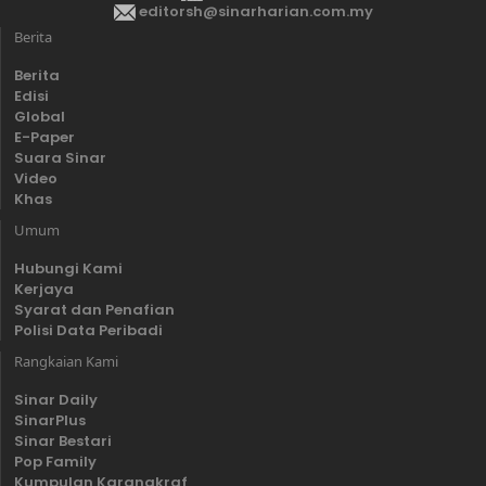
editorsh@sinarharian.com.my
Berita
Berita
Edisi
Global
E-Paper
Suara Sinar
Video
Khas
Umum
Hubungi Kami
Kerjaya
Syarat dan Penafian
Polisi Data Peribadi
Rangkaian Kami
Sinar Daily
SinarPlus
Sinar Bestari
Pop Family
Kumpulan Karangkraf