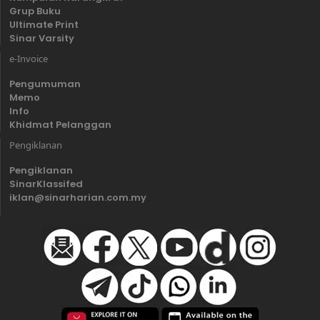
Grup Buku
Ultimate Print
Sinar Varsity
e-Invoice
Pengumuman
Memo
Info
Khidmat Pelanggan
Pengiklanan
Pengiklanan
SinarKlassifed
iklan@sinarharian.com.my