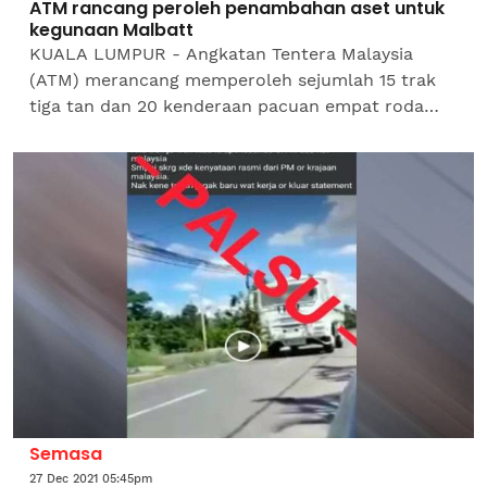
ATM rancang peroleh penambahan aset untuk
kegunaan Malbatt
KUALA LUMPUR - Angkatan Tentera Malaysia
(ATM) merancang memperoleh sejumlah 15 trak
tiga tan dan 20 kenderaan pacuan empat roda
FFR (Fitted for Radio) untuk kegunaan Batalion
Malaysia 850-9 (Malbatt...
Semasa
27 Dec 2021 05:45pm