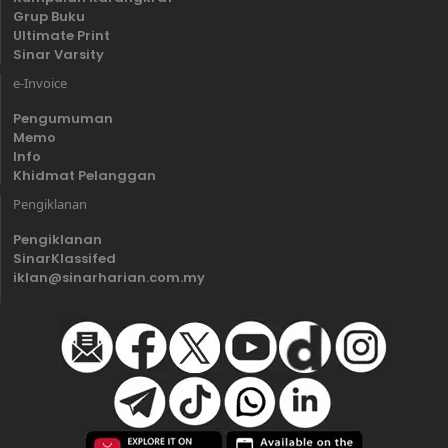
Grup Buku
Ultimate Print
Sinar Varsity
e-Invoice
Pengumuman
Memo
Info
Khidmat Pelanggan
Pengiklanan
Pengiklanan
SinarKlassifed
iklan@sinarharian.com.my