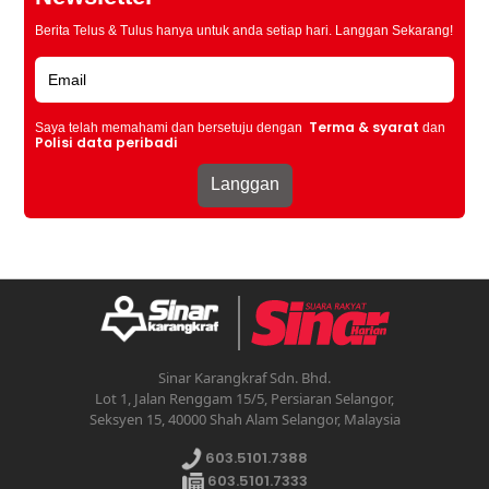
Berita Telus & Tulus hanya untuk anda setiap hari. Langgan Sekarang!
Terma & syarat
Saya telah memahami dan bersetuju dengan
dan
Polisi data peribadi
Sinar Karangkraf Sdn. Bhd.
Lot 1, Jalan Renggam 15/5, Persiaran Selangor,
Seksyen 15, 40000 Shah Alam Selangor, Malaysia
603.5101.7388
603.5101.7333