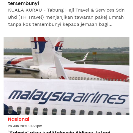
tersembunyi
KUALA KURAU - Tabung Haji Travel & Services Sdn
Bhd (TH Travel) menjanjikan tawaran pakej umrah
tanpa kos tersembunyi kepada jemaah bagi
memastikan urusan ibadah mereka sempurna
tanpa beban kewangan...
Nasional
28 Jun 2019 04:22pm
`Kahwin' atau jual Malaysia Airlines, tetapi