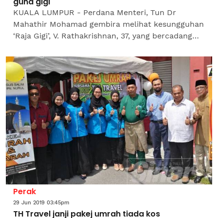
guna gigi
KUALA LUMPUR - Perdana Menteri, Tun Dr
Mahathir Mohamad gembira melihat kesungguhan
‘Raja Gigi’, V. Rathakrishnan, 37, yang bercadang
untuk menarik pesawat Airbus A380 milik
Malaysia Airlines...
Perak
29 Jun 2019 03:45pm
TH Travel janji pakej umrah tiada kos