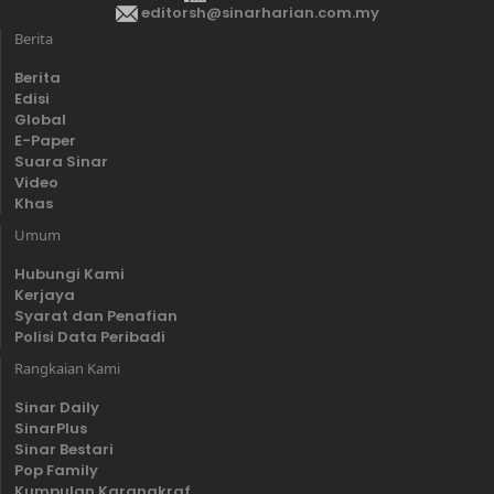
editorsh@sinarharian.com.my
Berita
Berita
Edisi
Global
E-Paper
Suara Sinar
Video
Khas
Umum
Hubungi Kami
Kerjaya
Syarat dan Penafian
Polisi Data Peribadi
Rangkaian Kami
Sinar Daily
SinarPlus
Sinar Bestari
Pop Family
Kumpulan Karangkraf