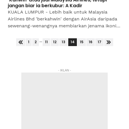
jangan biar ia berkubur: A Kadir
KUALA LUMPUR - Lebih baik untuk Malaysia
Airlines Bhd 'berkahwin' dengan AirAsia daripada
sewenang-wenangnya membiarkan jenama ikonik
itu berkubur, kata wartawan veteran Datuk A
Kadir Jasin...
...
14
1
2
11
12
13
15
16
17
- IKLAN -