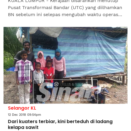
KUALA LUMPUR - Kerajaan disarankan menutup
Pusat Transformasi Bandar (UTC) yang diilhamkan
BN sebelum ini selepas mengubah waktu operasi
sehingga jam 7 malam sahaja. Bekas Perdana
Menteri, Datuk Seri...
Selangor KL
12 Dec 2018 09:54pm
Dari kuaters terbiar, kini berteduh di ladang
kelapa sawit