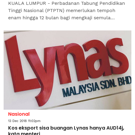
KUALA LUMPUR - Perbadanan Tabung Pendidikan
Tinggi Nasional (PTPTN) memerlukan tempoh
enam hingga 12 bulan bagi mengkaji semula
pelaksanaan kaedah baharu bayaran balik
pinjaman pendidikan. Timbalan...
Nasional
13 Dec 2018 11:02pm
Kos eksport sisa buangan Lynas hanya AUD14j,
kata menteri