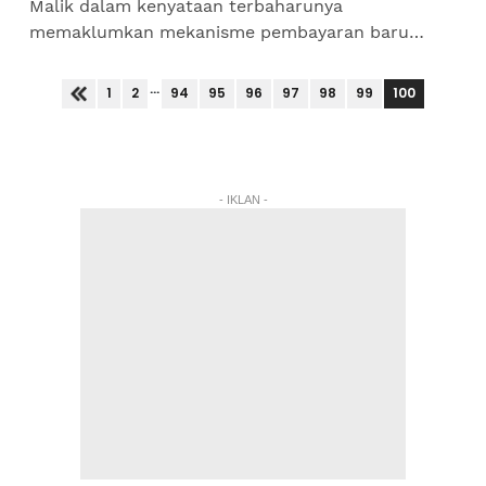
Malik dalam kenyataan terbaharunya
memaklumkan mekanisme pembayaran baru
Perbadanan Tabung Pinjaman Pendidikan Tinggi
Nasional (PTPTN) akan...
...
100
1
2
94
95
96
97
98
99
- IKLAN -