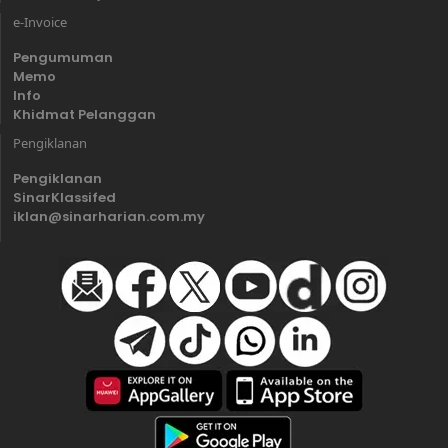
e-Invoice
Pengumuman
Memo
Info
Khidmat Pelanggan
Pengiklanan
Pengiklanan
SinarKlassifed
iklan@sinarharian.com.my