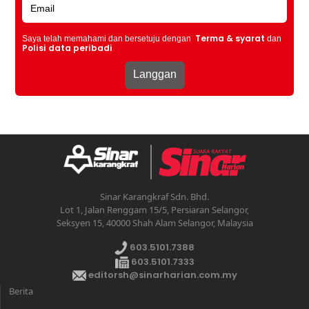
Terma & syarat
Saya telah memahami dan bersetuju dengan
dan
Polisi data peribadi
Sinar Karangkraf Sdn. Bhd.
Lot 1, Jalan Renggam 15/5, Persiaran Selangor,
Seksyen 15, 40000 Shah Alam Selangor, Malaysia
603.5101.7388
603.5101.7333
editorsh@sinarharian.com.my
Berita