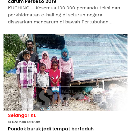
carum Perkeso 2019
KUCHING – Kesemua 100,000 pemandu teksi dan
perkhidmatan e-hailing di seluruh negara
disasarkan mencarum di bawah Pertubuhan
Keselamatan Sosial (Perkeso), tahun hadapan.
Menteri Sumber Manusia, M...
Selangor KL
13 Dec 2018 09:01am
Pondok buruk jadi tempat berteduh