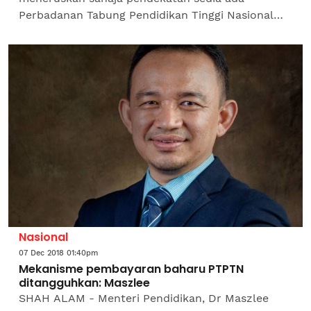
Perbadanan Tabung Pendidikan Tinggi Nasional
(PTPTN) di waktu BN menjadi kerajaan dan
sesekali jangan berasa malu dengan...
Nasional
07 Dec 2018 01:40pm
Mekanisme pembayaran baharu PTPTN
ditangguhkan: Maszlee
SHAH ALAM - Menteri Pendidikan, Dr Maszlee