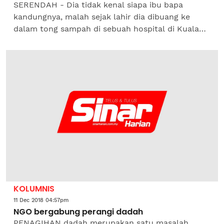
SERENDAH - Dia tidak kenal siapa ibu bapa
kandungnya, malah sejak lahir dia dibuang ke
dalam tong sampah di sebuah hospital di Kuala
Lumpur. Begitulah nasib yang dialami mualaf,
Mohammad Ashraf Gopi...
KOLUMNIS
11 Dec 2018 04:57pm
NGO bergabung perangi dadah
PENAGIHAN dadah merupakan satu masalah