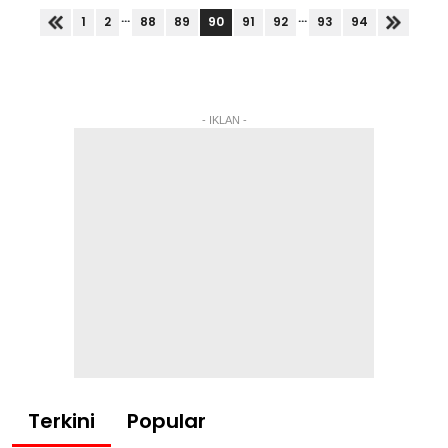
Pengerusi Majlis...
...
...
90
1
2
88
89
91
92
93
94
- IKLAN -
Terkini
Popular