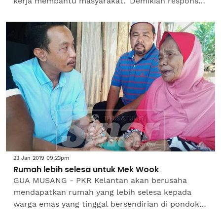
kerja membantu masyarakat." Demikian respons
Ahli Parlimen Permatang Pauh, Nurul Izzah Anwar
mengenai pelantikan...
23 Jan 2019 09:23pm
Rumah lebih selesa untuk Mek Wook
GUA MUSANG - PKR Kelantan akan berusaha
mendapatkan rumah yang lebih selesa kepada
warga emas yang tinggal bersendirian di pondok
usangnya di Kampung Kundur, di sini. Timbalan