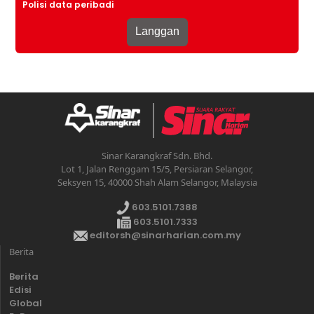
Polisi data peribadi
Sinar Karangkraf Sdn. Bhd.
Lot 1, Jalan Renggam 15/5, Persiaran Selangor,
Seksyen 15, 40000 Shah Alam Selangor, Malaysia
603.5101.7388
603.5101.7333
editorsh@sinarharian.com.my
Berita
Berita
Edisi
Global