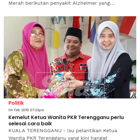
Merah berikutan penyakit Alzheimer yang
dihidapinya. Bekas tentera, Ibrahim Deraman, 70,
dikatakan menaiki...
Politik
04 Feb 2019 07:23pm
Kemelut Ketua Wanita PKR Terengganu perlu
selesai cara baik
KUALA TERENGGANU - Isu pelantikan Ketua
Wanita PKR Terengganu yang kini hangat