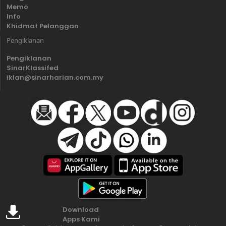
Memo
Info
Khidmat Pelanggan
Pengiklanan
Pengiklanan
SinarKlassifed
iklan@sinarharian.com.my
Download
Apps Kami