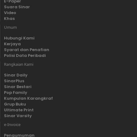
E-Paper
Suara Sinar
Video
Khas
Umum
Hubungi Kami
Kerjaya
Syarat dan Penafian
Polisi Data Peribadi
Rangkaian Kami
Sinar Daily
SinarPlus
Sinar Bestari
Pop Family
Kumpulan Karangkraf
Grup Buku
Ultimate Print
Sinar Varsity
e-Invoice
Pengumuman