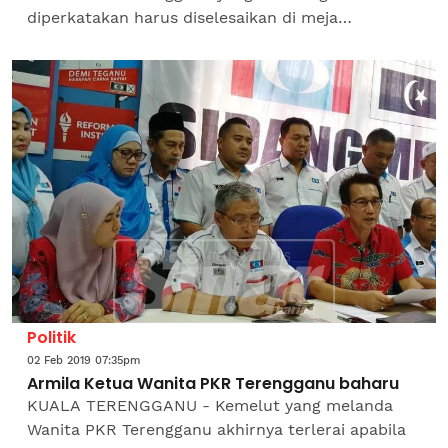
diperkatakan harus diselesaikan di meja
rundingan, bukan melalui media. Ketua Wanita
PKR Dungun, Armila Alias berharap...
Politik
02 Feb 2019 07:35pm
Armila Ketua Wanita PKR Terengganu baharu
KUALA TERENGGANU - Kemelut yang melanda
Wanita PKR Terengganu akhirnya terlerai apabila