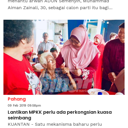
menantu arwah ADUN Semenyih, Muhammad
Aiman Zainali, 30, sebagai calon parti itu bagi
menghadapi PRK DUN Semenyih yang akan
bermula esok sehingga 2 Mac...
Pahang
09 Feb 2019 09:58pm
Lantikan MPKK perlu ada perkongsian kuasa
seimbang
KUANTAN - Satu mekanisma baharu perlu