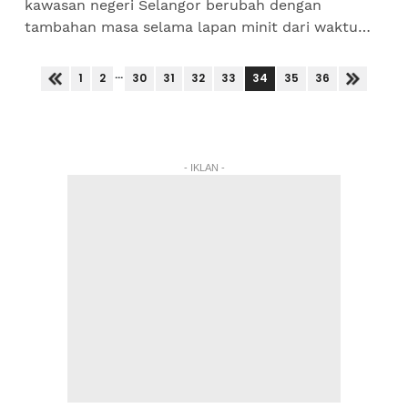
kawasan negeri Selangor berubah dengan
tambahan masa selama lapan minit dari waktu
semasa. Jabatan Agama Islam Selangor (JAIS)
dalam satu kenyataan berkata,...
...
34
1
2
30
31
32
33
35
36
- IKLAN -