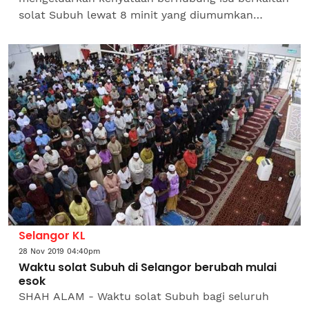
solat Subuh lewat 8 minit yang diumumkan
semalam. Berikutan antara soal jawab yang
dikeluarkan oleh Jabatan Mufti...
Selangor KL
28 Nov 2019 04:40pm
Waktu solat Subuh di Selangor berubah mulai
esok
SHAH ALAM - Waktu solat Subuh bagi seluruh