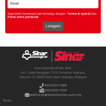
Terma & syarat
Saya telah memahami dan bersetuju dengan
dan
Polisi data peribadi
Sinar Karangkraf Sdn. Bhd.
Lot 1, Jalan Renggam 15/5, Persiaran Selangor,
Seksyen 15, 40000 Shah Alam Selangor, Malaysia
603.5101.7388
603.5101.7333
editorsh@sinarharian.com.my
Berita