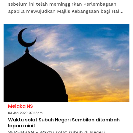
sebelum ini telah meminggirkan Perlembagaan
apabila mewujudkan Majlis Kebangsaan bagi Hal
Ehwal Ugama Islam Malaysia (MKI) dan Jabatan
Kemajuan Islam...
Melaka NS
03 Jan 2020 07:45pm
Waktu solat Subuh Negeri Sembilan ditambah
lapan minit
SEREMBAN - Waktu solat subuh di Negeri