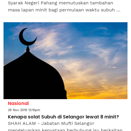
Syarak Negeri Pahang memutuskan tambahan
masa lapan minit bagi permulaan waktu subuh di
negeri ini. Pengarah Jabatan Agama Islam Pahang
(Jaip), Datuk Syed Ahmad...
Nasional
29 Nov 2019 12:15pm
Kenapa solat Subuh di Selangor lewat 8 minit?
SHAH ALAM - Jabatan Mufti Selangor
mengeluarkan kenyataan berhubung isu berkaitan