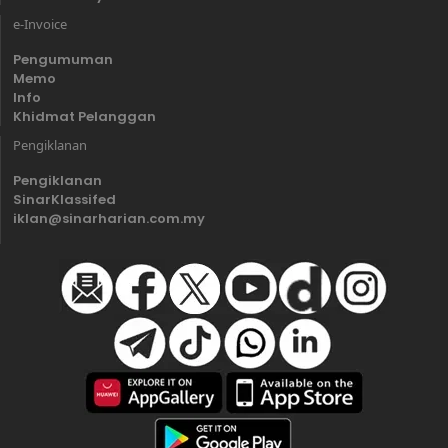
e-Invoice
Pengumuman
Memo
Info
Khidmat Pelanggan
Pengiklanan
Pengiklanan
SinarKlassifed
iklan@sinarharian.com.my