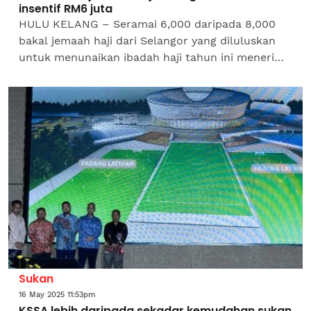
insentif RM6 juta
HULU KELANG – Seramai 6,000 daripada 8,000
bakal jemaah haji dari Selangor yang diluluskan
untuk menunaikan ibadah haji tahun ini menerima
insentif sebanyak RM1,000 seorang menerusi
program Insentif...
Sukan
16 May 2025 11:53pm
KSSA lebih daripada sekadar kemudahan sukan