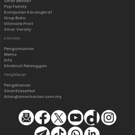
Sinar Bestari
Pop Family
Kumpulan Karangkraf
Grup Buku
Ultimate Print
Sinar Varsity
e-Invoice
Pengumuman
Memo
Info
Khidmat Pelanggan
Pengiklanan
Pengiklanan
SinarKlassifed
iklan@sinarharian.com.my