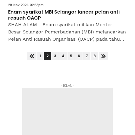
29 Nov 2024 02:55pm
Enam syarikat MBI Selangor lancar pelan anti
rasuah OACP
SHAH ALAM - Enam syarikat milikan Menteri
Besar Selangor Pemerbadanan (MBI) melancarkan
Pelan Anti Rasuah Organisasi (OACP) pada tahun
ini. Ketua Pegawai Eksekutif Kumpulan MBI
Selangor, Saipolyazan...
2
1
3
4
5
6
7
8
- IKLAN -