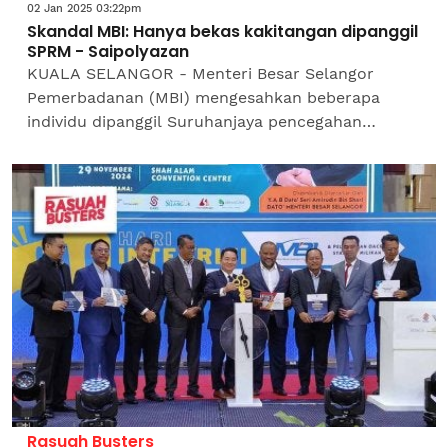
02 Jan 2025 03:22pm
Skandal MBI: Hanya bekas kakitangan dipanggil
SPRM - Saipolyazan
KUALA SELANGOR - Menteri Besar Selangor
Pemerbadanan (MBI) mengesahkan beberapa
individu dipanggil Suruhanjaya pencegahan
Rasuah Malaysia (SPRM) berhubung kes rasuah
konsesi perlombongan pasir hanya...
Rasuah Busters