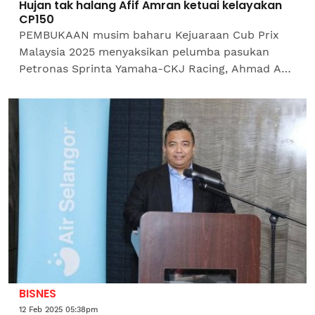
Hujan tak halang Afif Amran ketuai kelayakan
CP150
PEMBUKAAN musim baharu Kejuaraan Cub Prix
Malaysia 2025 menyaksikan pelumba pasukan
Petronas Sprinta Yamaha-CKJ Racing, Ahmad Afif
Amran, mencatatkan masa terpantas dalam sesi
kelayakan kategori CP150...
BISNES
12 Feb 2025 05:38pm