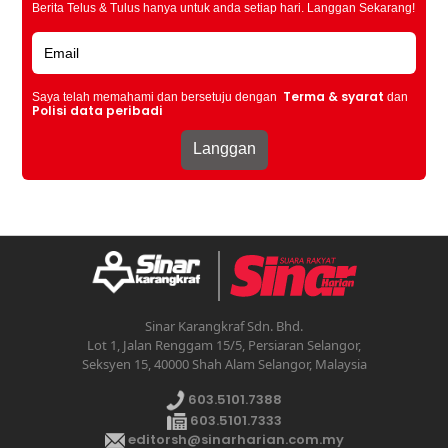
Berita Telus & Tulus hanya untuk anda setiap hari. Langgan Sekarang!
Terma & syarat
Saya telah memahami dan bersetuju dengan
dan
Polisi data peribadi
Sinar Karangkraf Sdn. Bhd.
Lot 1, Jalan Renggam 15/5, Persiaran Selangor,
Seksyen 15, 40000 Shah Alam Selangor, Malaysia
603.5101.7388
603.5101.7333
editorsh@sinarharian.com.my