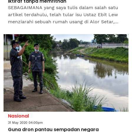
Iktiraf tanpa memfitnah
SEBAGAIMANA yang saya tulis dalam salah satu
artikel terdahulu, telah tular isu Ustaz Ebit Lew
menziarahi sebuah rumah usang di Alor Setar,
Kedah pada awal bulan lepas. Telah timbul fitnah
juga...
Nasional
31 May 2020 04:00pm
Guna dron pantau sempadan negara