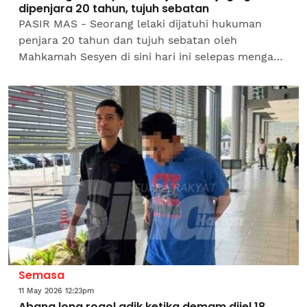
dipenjara 20 tahun, tujuh sebatan
PASIR MAS - Seorang lelaki dijatuhi hukuman
penjara 20 tahun dan tujuh sebatan oleh
Mahkamah Sesyen di sini hari ini selepas mengaku
bersalah atas dua pertuduhan merogol serta
merompak seorang remaja...
Semasa
11 May 2026 12:23pm
Abang long rogol adik ketika demam dijel 18