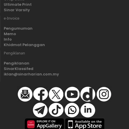
Ultimate Print
Sinar Varsity
e-Invoice
Pengumuman
Memo
Info
Khidmat Pelanggan
Pengiklanan
Pengiklanan
SinarKlassifed
iklan@sinarharian.com.my