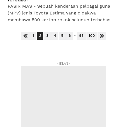
PASIR MAS - Sebuah kenderaan pelbagai guna
(MPV) jenis Toyota Estima yang didakwa
membawa 500 karton rokok seludup terbabas
dan kemudian terbakar di Kampung Bechah
Kelubi, Chekok di sini, pagi...
...
2
1
3
4
5
6
99
100
- IKLAN -