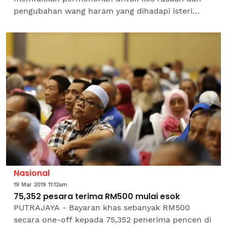
pengubahan wang haram yang dihadapi isteri
bekas perdana menteri Datin Seri Rosmah Mansor
dan kes rasuah bekas pegawai...
Nasional
19 Mar 2019 11:12am
75,352 pesara terima RM500 mulai esok
PUTRAJAYA - Bayaran khas sebanyak RM500
secara one-off kepada 75,352 penerima pencen di