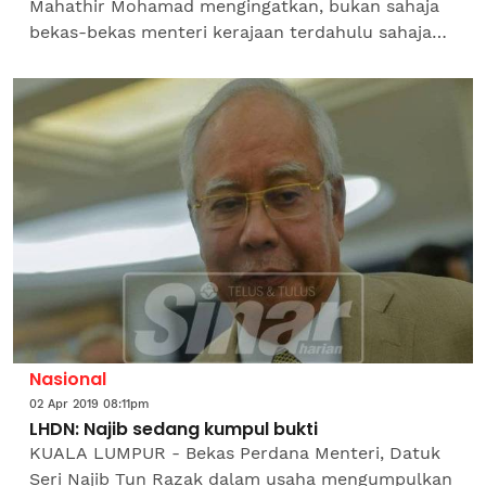
Mahathir Mohamad mengingatkan, bukan sahaja
bekas-bekas menteri kerajaan terdahulu sahaja
yang akan ‘dikejar’ Lembaga Hasil Dalam Negeri
(LHDN) sekiranya...
Nasional
02 Apr 2019 08:11pm
LHDN: Najib sedang kumpul bukti
KUALA LUMPUR - Bekas Perdana Menteri, Datuk
Seri Najib Tun Razak dalam usaha mengumpulkan