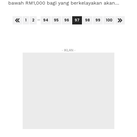
bawah RM1,000 bagi yang berkelayakan akan
dibayar mulai esok (20 Mac). Jabatan
Perkhidmatan Awam (JPA) dalam...
...
97
1
2
94
95
96
98
99
100
- IKLAN -