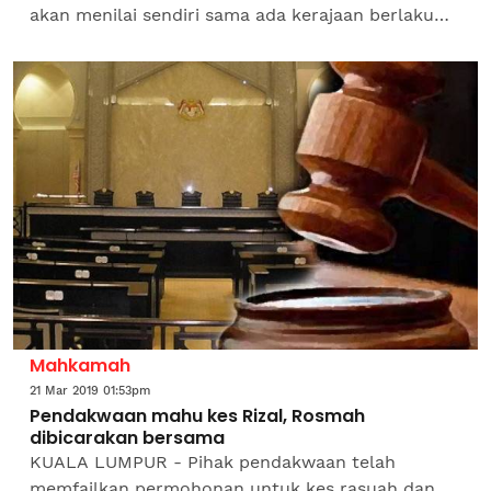
akan menilai sendiri sama ada kerajaan berlaku
adil atau telah salah guna kuasa. Luahan
kekecewaan itu...
Mahkamah
21 Mar 2019 01:53pm
Pendakwaan mahu kes Rizal, Rosmah
dibicarakan bersama
KUALA LUMPUR - Pihak pendakwaan telah
memfailkan permohonan untuk kes rasuah dan