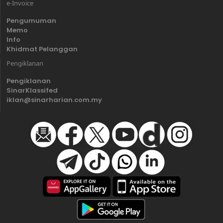
e-Invoice
Pengumuman
Memo
Info
Khidmat Pelanggan
Pengiklanan
Pengiklanan
SinarKlassifed
iklan@sinarharian.com.my