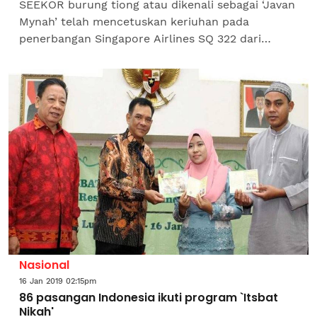
SEEKOR burung tiong atau dikenali sebagai ‘Javan
Mynah’ telah mencetuskan keriuhan pada
penerbangan Singapore Airlines SQ 322 dari
Singapura ke London pada 7 Januari lalu. Burung
tiong itu...
Nasional
16 Jan 2019 02:15pm
86 pasangan Indonesia ikuti program `Itsbat
Nikah'