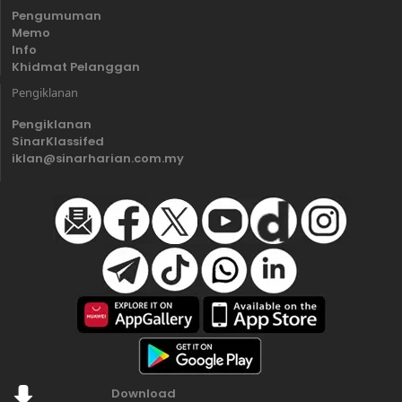
Pengumuman
Memo
Info
Khidmat Pelanggan
Pengiklanan
Pengiklanan
SinarKlassifed
iklan@sinarharian.com.my
Download