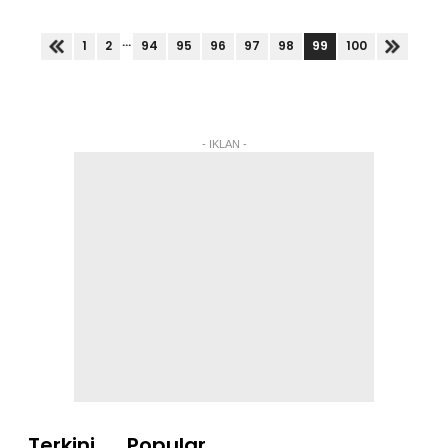
yang menghina institusi raja Melayu di negara ini.
Pengerusi Pekida...
...
99
1
2
94
95
96
97
98
100
- IKLAN -
Terkini
Popular