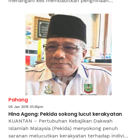
menangani kes membabitkan penghinaan
terhadap Raja dan Sultan di negara ini. Presiden
Majlis Belia Pahang, Wan Emril...
Pahang
09 Jan 2019 01:35pm
Hina Agong: Pekida sokong lucut kerakyatan
KUANTAN – Pertubuhan Kebajikan Dakwah
Islamiah Malaysia (Pekida) menyokong penuh
saranan melucutkan kerakyatan terhadap individu