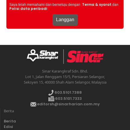
Terma & syarat
Saya telah memahami dan bersetuju dengan
dan
Polisi data peribadi
Sinar Karangkraf Sdn. Bhd.
Lot 1, Jalan Renggam 15/5, Persiaran Selangor,
Seksyen 15, 40000 Shah Alam Selangor, Malaysia
603.5101.7388
603.5101.7333
editorsh@sinarharian.com.my
Berita
Berita
Edisi