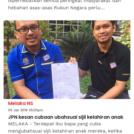
diperhebatkan semua peringkat masyarakat dan
hebahan asas-asas Rukun Negara perlu
diperluaskan di seluruh negara. Ia sekali gus
meningkatkan rasa cinta kepada...
Melaka NS
09 Jan 2019 05:00pm
JPN kesan cubaan ubahsuai sijil kelahiran anak
MELAKA - Terdapat ibu bapa yang cuba
mengubahsuai sijil kelahiran anak mereka, ketika