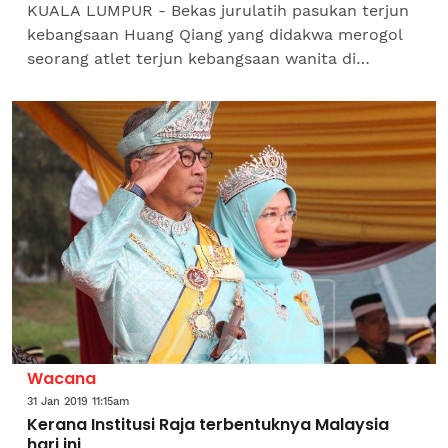
KUALA LUMPUR - Bekas jurulatih pasukan terjun
kebangsaan Huang Qiang yang didakwa merogol
seorang atlet terjun kebangsaan wanita di
Kompleks Akuatik Sukan Negara dua tahun lalu,
hari ini menarik nafas...
Wacana
31 Jan 2019 11:15am
Kerana Institusi Raja terbentuknya Malaysia
hari ini