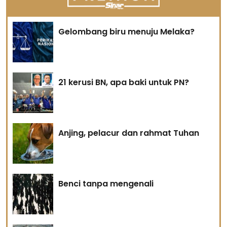
Gelombang biru menuju Melaka?
21 kerusi BN, apa baki untuk PN?
Anjing, pelacur dan rahmat Tuhan
Benci tanpa mengenali