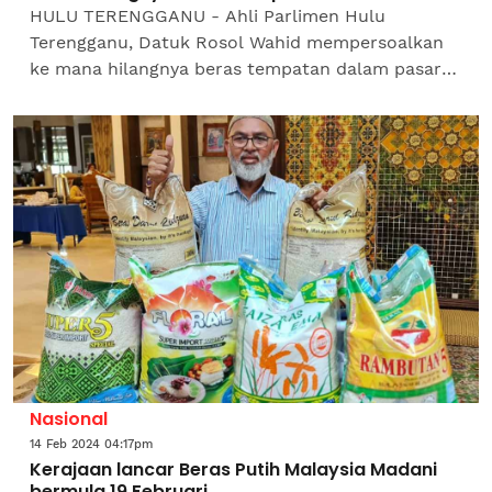
HULU TERENGGANU - Ahli Parlimen Hulu
Terengganu, Datuk Rosol Wahid mempersoalkan
ke mana hilangnya beras tempatan dalam pasaran
susulan kesukaran mendapatkan bekalan
makanan ruji rakyat Malaysia itu...
Nasional
14 Feb 2024 04:17pm
Kerajaan lancar Beras Putih Malaysia Madani
bermula 19 Februari