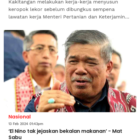
Kakitangan melakukan kerja-kerja menyusun
keropok lekor sebelum dibungkus sempena
lawatan kerja Menteri Pertanian dan Keterjaminan
Makanan, Datuk Seri Mohamad Sabu ke projek
Industri Asas Tani (IAT)...
Nasional
13 Feb 2024 01:43pm
‘El Nino tak jejaskan bekalan makanan’ - Mat
Sabu