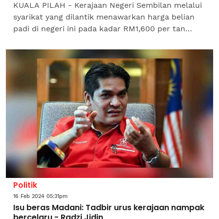
KUALA PILAH - Kerajaan Negeri Sembilan melalui
syarikat yang dilantik menawarkan harga belian
padi di negeri ini pada kadar RM1,600 per tan
metrik bagi pengeluaran beras pertama negeri ini.
Bagaimana...
Politik
16 Feb 2024 05:31pm
Isu beras Madani: Tadbir urus kerajaan nampak
bercelaru - Radzi Jidin