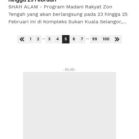
SHAH ALAM - Program Madani Rakyat Zon
Tengah yang akan berlangsung pada 23 hingga 25
Februari ini di Kompleks Sukan Kuala Selangor,
Selangor memberi tumpuan kepada empat
program utama. Sekretariat...
...
...
5
1
2
3
4
6
7
99
100
- IKLAN -