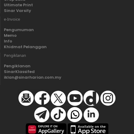
Ultimate Print
Sinar Varsity
e-Invoice
Pengumuman
Memo
Info
Khidmat Pelanggan
Pengiklanan
Pengiklanan
SinarKlassifed
iklan@sinarharian.com.my