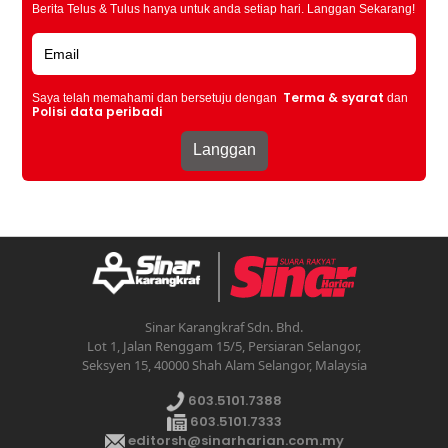
Berita Telus & Tulus hanya untuk anda setiap hari. Langgan Sekarang!
Terma & syarat
Saya telah memahami dan bersetuju dengan
dan
Polisi data peribadi
Sinar Karangkraf Sdn. Bhd.
Lot 1, Jalan Renggam 15/5, Persiaran Selangor,
Seksyen 15, 40000 Shah Alam Selangor, Malaysia
603.5101.7388
603.5101.7333
editorsh@sinarharian.com.my