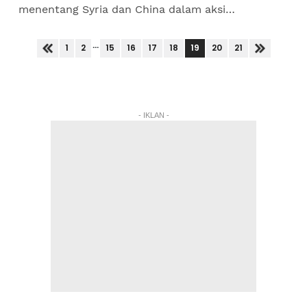
menentang Syria dan China dalam aksi
persahabatan pada September depan. Jurulatih
berpengalaman, Mohd Azraai khor...
...
19
1
2
15
16
17
18
20
21
- IKLAN -