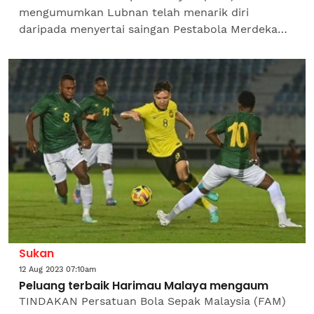
mengumumkan Lubnan telah menarik diri
daripada menyertai saingan Pestabola Merdeka
2023 di Stadium Nasional, Bukit Jalil pada 13
hingga 17 Oktober...
Sukan
12 Aug 2023 07:10am
Peluang terbaik Harimau Malaya mengaum
TINDAKAN Persatuan Bola Sepak Malaysia (FAM)