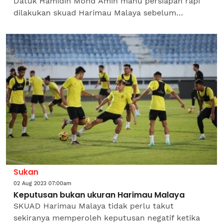
Datuk Hamidin Mohd Amin mahu persiapan rapi
dilakukan skuad Harimau Malaya sebelum
bermulanya pusingan kedua kelayakan Piala Dunia
2026/Piala Asia 2027...
Sukan
02 Aug 2023 07:00am
Keputusan bukan ukuran Harimau Malaya
SKUAD Harimau Malaya tidak perlu takut
sekiranya memperoleh keputusan negatif ketika