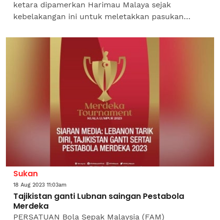
ketara dipamerkan Harimau Malaya sejak
kebelakangan ini untuk meletakkan pasukan
negara pada tahap cukup berbeza terutama
dalam tempoh 17 tahun...
Sukan
18 Aug 2023 11:03am
Tajikistan ganti Lubnan saingan Pestabola
Merdeka
PERSATUAN Bola Sepak Malaysia (FAM)