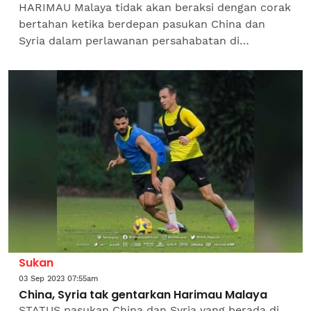
HARIMAU Malaya tidak akan beraksi dengan corak
bertahan ketika berdepan pasukan China dan
Syria dalam perlawanan persahabatan di
Chengdu, China. Tonggak pertahanan skuad
negara, Matthew Davies...
Sukan
03 Sep 2023 07:55am
China, Syria tak gentarkan Harimau Malaya
STATUS pasukan China dan Syria yang berada di