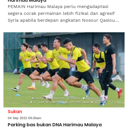
Harimau Malaya
PEMAIN Harimau Malaya perlu mengadaptasi
segera corak permainan lebih fizikal dan agresif
Syria apabila berdepan angkatan Nosour Qasioun
tersebut di Chengdu, China pada Rabu. Malah,
pemain pertahanan...
Sukan
04 Sep 2023 09:30am
Parking bas bukan DNA Harimau Malaya