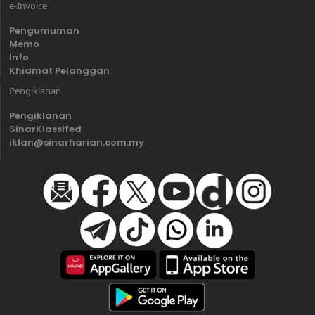
e-Invoice
Pengumuman
Memo
Info
Khidmat Pelanggan
Pengiklanan
Pengiklanan
SinarKlassifed
iklan@sinarharian.com.my