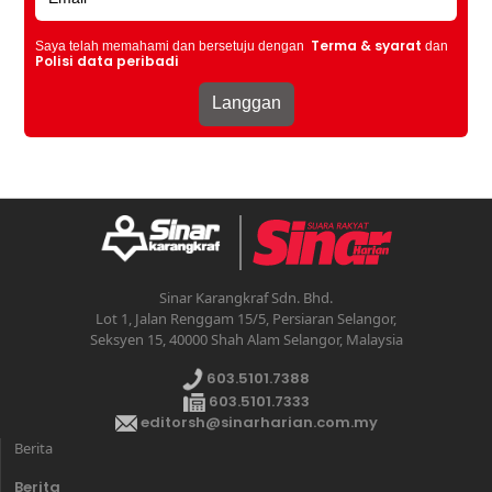
Terma & syarat
Saya telah memahami dan bersetuju dengan
dan
Polisi data peribadi
Sinar Karangkraf Sdn. Bhd.
Lot 1, Jalan Renggam 15/5, Persiaran Selangor,
Seksyen 15, 40000 Shah Alam Selangor, Malaysia
603.5101.7388
603.5101.7333
editorsh@sinarharian.com.my
Berita
Berita