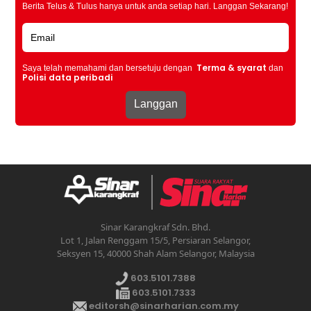
Berita Telus & Tulus hanya untuk anda setiap hari. Langgan Sekarang!
Terma & syarat
Saya telah memahami dan bersetuju dengan
dan
Polisi data peribadi
Sinar Karangkraf Sdn. Bhd.
Lot 1, Jalan Renggam 15/5, Persiaran Selangor,
Seksyen 15, 40000 Shah Alam Selangor, Malaysia
603.5101.7388
603.5101.7333
editorsh@sinarharian.com.my