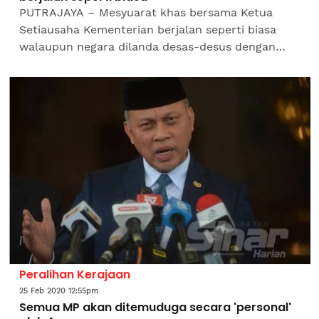
PUTRAJAYA – Mesyuarat khas bersama Ketua
Setiausaha Kementerian berjalan seperti biasa
walaupun negara dilanda desas-desus dengan
penjajaran semula landskap politik. Ketua
Setiausaha Negara, Datuk...
Peralihan Kerajaan
25 Feb 2020 12:55pm
Semua MP akan ditemuduga secara 'personal'