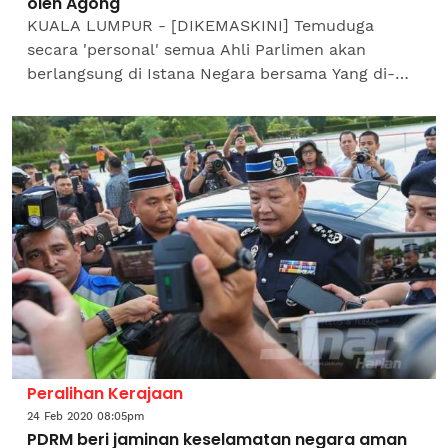
oleh Agong
KUALA LUMPUR - [DIKEMASKINI] Temuduga
secara 'personal' semua Ahli Parlimen akan
berlangsung di Istana Negara bersama Yang di-
Pertuan Agong, Al-Sultan Abdullah Ri'ayatuddin
Al-Mustafa...
Peralihan Kerajaan
24 Feb 2020 08:05pm
PDRM beri jaminan keselamatan negara aman