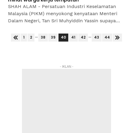
SHAH ALAM - Persatuan Industri Keselamatan
Malaysia (PIKM) menyokong kenyataan Menteri
Dalam Negeri, Tan Sri Muhyiddin Yassin supaya
lebih ramai tenaga kerja tempatan bekerja dalam
sektor pengawal...
...
...
40
1
2
38
39
41
42
43
44
- IKLAN -