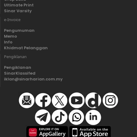
Ultimate Print
Sinar Varsity
e-Invoice
Pengumuman
Memo
Info
Khidmat Pelanggan
Pengiklanan
Pengiklanan
SinarKlassifed
iklan@sinarharian.com.my