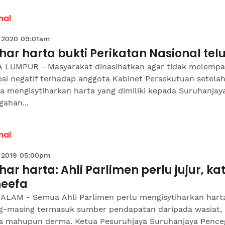
nal
 2020 09:01am
ihar harta bukti Perikatan Nasional tel
 LUMPUR - Masyarakat dinasihatkan agar tidak melemp
si negatif terhadap anggota Kabinet Persekutuan setela
a mengisytiharkan harta yang dimiliki kepada Suruhanjay
ahan...
nal
 2019 05:00pm
ihar harta: Ahli Parlimen perlu jujur, ka
heefa
ALAM - Semua Ahli Parlimen perlu mengisytiharkan hart
g-masing termasuk sumber pendapatan daripada wasiat,
a mahupun derma. Ketua Pesuruhjaya Suruhanjaya Penc