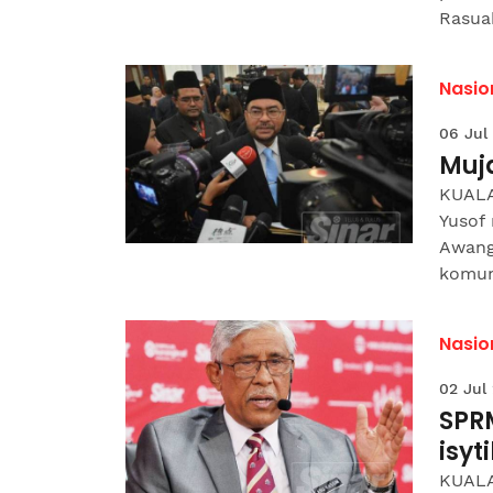
Rasuah
Nasio
06 Jul
Muj
KUALA
Yusof
Awang
komuni
Nasio
02 Jul
SPRM
isyt
KUALA