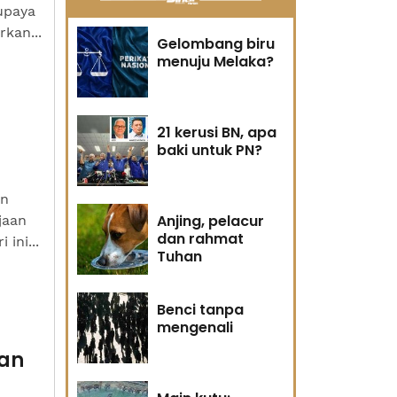
upaya
kan...
Gelombang biru
menuju Melaka?
21 kerusi BN, apa
baki untuk PN?
en
Anjing, pelacur
jaan
dan rahmat
ini...
Tuhan
Benci tanpa
mengenali
wan