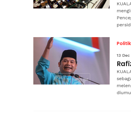
KUALA
mengi
Pence
persi
Politik
13 Dec
Rafi
KUALA
sebaga
meleng
diumu