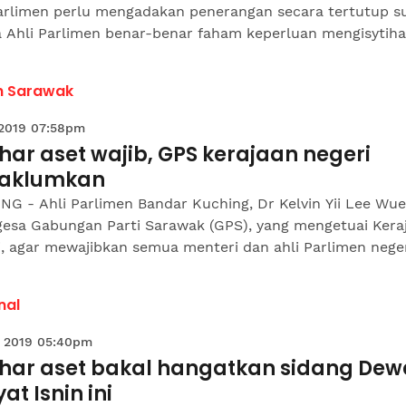
arlimen perlu mengadakan penerangan secara tertutup s
 Ahli Parlimen benar-benar faham keperluan mengisytihar
h Sarawak
 2019 07:58pm
ihar aset wajib, GPS kerajaan negeri
aklumkan
NG - Ahli Parlimen Bandar Kuching, Dr Kelvin Yii Lee Wu
esa Gabungan Parti Sarawak (GPS), yang mengetuai Kera
, agar mewajibkan semua menteri dan ahli Parlimen negeri 
nal
 2019 05:40pm
tihar aset bakal hangatkan sidang De
at Isnin ini