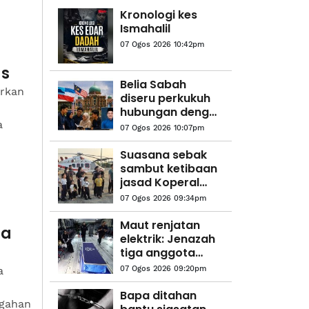
Kronologi kes
Ismahalil
07 Ogos 2026 10:42pm
us
Belia Sabah
arkan
diseru perkukuh
h
hubungan dengan
a
Putrajaya
07 Ogos 2026 10:07pm
Suasana sebak
sambut ketibaan
jasad Koperal
Teck Siong
07 Ogos 2026 09:34pm
Maut renjatan
ta
elektrik: Jenazah
tiga anggota
polis
a
07 Ogos 2026 09:20pm
diterbangkan
pulang ke
Bapa ditahan
egahan
kampung