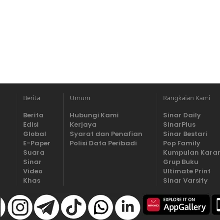
Berita
Umum
Rangkaian Kami
Berita
Hubungi Kami
Sinar Daily
Edisi
Kerjaya
SinarPlus
Global
Syarat dan Penafian
Sinar Bestari
E-Paper
Polisi Data Peribadi
Pop Family
Suara
Kumpulan Kara
Sinar
Grup Buku
Video
Ultimate Print
Khas
Sinar Varsity