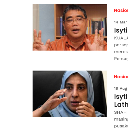
Nasio
14 Mar
Isyt
KUALA
persep
merek
Penceg
Nasio
19 Aug
Isyt
Lat
SHAH 
masin
pusak