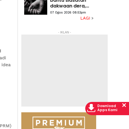
bantu siasatan
halaman
dakwaan dera,
gangguan
07 Ogos 2026 08:53pm
seksual dua anak
LAGI
lelaki
- IKLAN -
d
adi
 idea
Download
Apps Kami
SPRM)