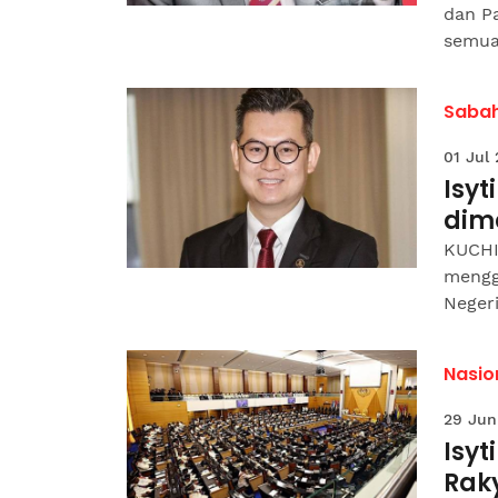
dan P
semua
Saba
01 Jul
Isyt
dim
KUCHI
mengg
Negeri
Nasio
29 Jun
Isy
Raky