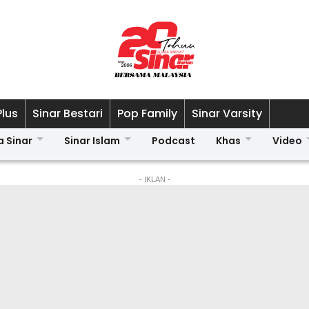
Plus
Sinar Bestari
Pop Family
Sinar Varsity
a Sinar
Sinar Islam
Podcast
Khas
Video
- IKLAN -