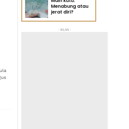
Main kutu:
Menabung atau
jerat diri?
- IKLAN -
ula
gus