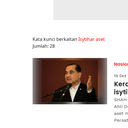
Kata kunci berkaitan
Isytihar aset
Jumlah: 28
Nasio
15 Oct
Ker
isyt
SHAH 
Ahli 
aset m
Persat