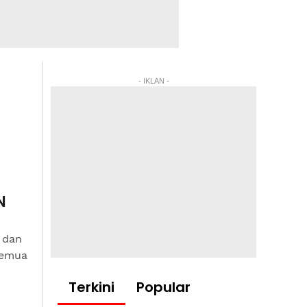
- IKLAN -
N
 dan
semua
Terkini
Popular