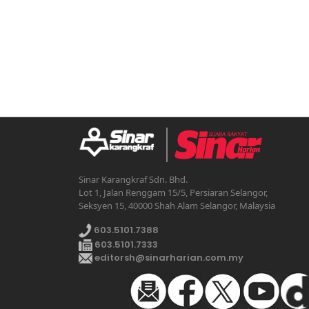
Sinar Karangkraf Sdn. Bhd.
Lot 1, Jalan Renggam 15/5, Persiaran Selangor,
Seksyen 15, 40000 Shah Alam Selangor, Malaysia
603.5101.7388
603.5101.7333
editorsh@sinarharian.com.my