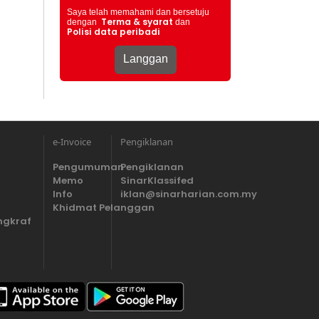
Saya telah memahami dan bersetuju
Terma & syarat
dengan
dan
Polisi data peribadi
e-Invoice
Pengiklanan
Pengumuman
Pengiklanan
Memo
SinarKlassifed
Info
iklan@sinarharian.com.my
Khidmat Pelanggan
ngkraf