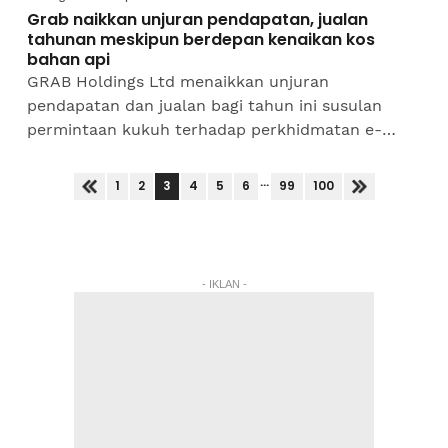
Grab naikkan unjuran pendapatan, jualan
tahunan meskipun berdepan kenaikan kos
bahan api
GRAB Holdings Ltd menaikkan unjuran
pendapatan dan jualan bagi tahun ini susulan
permintaan kukuh terhadap perkhidmatan e-
panggilan dan penghantaran di Asia Tenggara
yang membantu mengurangkan kesan...
...
3
1
2
4
5
6
99
100
- IKLAN -