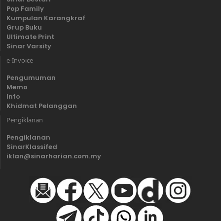
Pop Family
Kumpulan Karangkraf
Grup Buku
Ultimate Print
Sinar Varsity
e-Invoice
Pengumuman
Memo
Info
Khidmat Pelanggan
Pengiklanan
Pengiklanan
SinarKlassifed
iklan@sinarharian.com.my