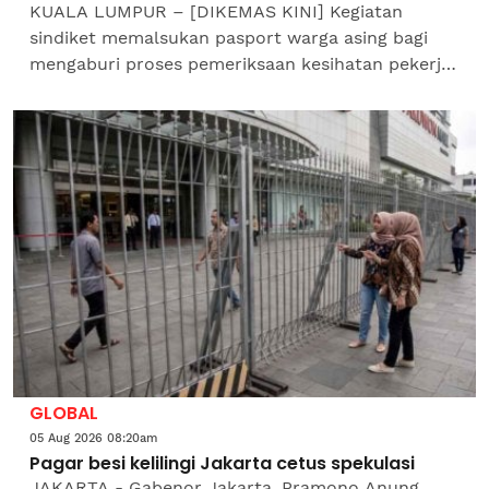
KUALA LUMPUR – [DIKEMAS KINI] Kegiatan
sindiket memalsukan pasport warga asing bagi
mengaburi proses pemeriksaan kesihatan pekerja
asing terbongkar selepas Jabatan Imigresen
Malaysia (JIM) menahan...
GLOBAL
05 Aug 2026 08:20am
Pagar besi kelilingi Jakarta cetus spekulasi
JAKARTA - Gabenor Jakarta, Pramono Anung