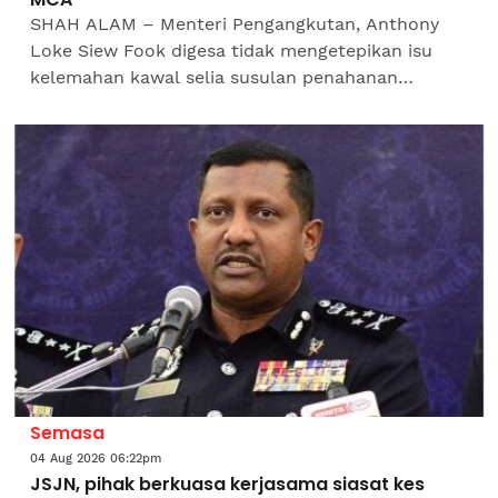
SHAH ALAM – Menteri Pengangkutan, Anthony
Loke Siew Fook digesa tidak mengetepikan isu
kelemahan kawal selia susulan penahanan
seorang juruterbang Malaysia di Indonesia yang
didakwa cuba menyeludup...
Semasa
04 Aug 2026 06:22pm
JSJN, pihak berkuasa kerjasama siasat kes