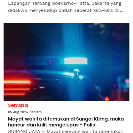
Lapangan Terbang Soekarno-Hatta, Jakarta yang
didakwa menyeludup dadah seberat kira-kira 25
kilogram (kg) bukan sahaja mengejutkan, malah
mencalarkan imej...
Semasa
05 Aug 2026 12:29am
Mayat wanita ditemukan di Sungai Klang, muka
hancur dan kulit mengelupas - Polis
SUBANG JAYA – Mayat seorang wanita ditemukan