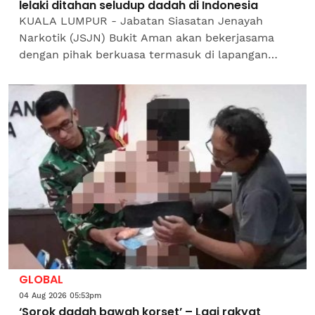
lelaki ditahan seludup dadah di Indonesia
KUALA LUMPUR - Jabatan Siasatan Jenayah
Narkotik (JSJN) Bukit Aman akan bekerjasama
dengan pihak berkuasa termasuk di lapangan
terbang negara dalam menjalankan siasatan
susulan seorang lagi warga...
GLOBAL
04 Aug 2026 05:53pm
‘Sorok dadah bawah korset’ – Lagi rakyat