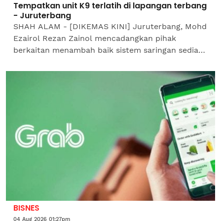
Tempatkan unit K9 terlatih di lapangan terbang
- Juruterbang
SHAH ALAM - [DIKEMAS KINI] Juruterbang, Mohd
Ezairol Rezan Zainol mencadangkan pihak
berkaitan menambah baik sistem saringan sedia
ada termasuk menempatkan petugas bersama
Unit Anjing Pengesan (K9)...
BISNES
04 Aug 2026 01:27pm