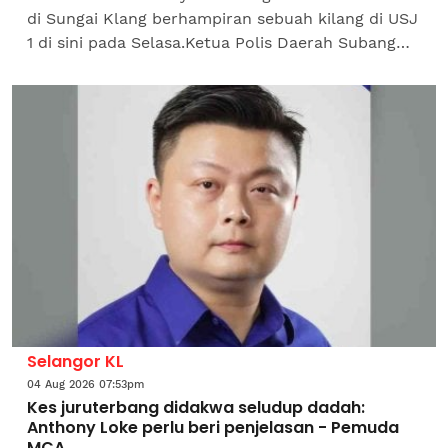
di Sungai Klang berhampiran sebuah kilang di USJ
1 di sini pada Selasa.Ketua Polis Daerah Subang
Jaya, Asisten Komisioner Wan Azlan Wan Mamat
berkata,...
Selangor KL
04 Aug 2026 07:53pm
Kes juruterbang didakwa seludup dadah:
Anthony Loke perlu beri penjelasan - Pemuda
MCA