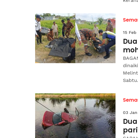
keran
Sema
15 Feb
Dua
moh
BAGAN
dinaik
Melin
Sabtu.
Sema
03 Jan
Dua
par