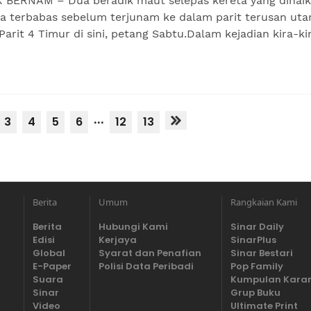
 BERNAM – Dua beradik maut selepas kereta yang dinaik
a terbabas sebelum terjunam ke dalam parit terusan uta
Parit 4 Timur di sini, petang Sabtu.Dalam kejadian kira-ki
...
3
4
5
6
12
13
Berita
Umum
Rangkaian Kami
Berita
Hubungi Kami
Sinar Daily
Edisi
Kerjaya
SinarPlus
Global
Syarat dan Penafian
Sinar Bestari
E-Paper
Polisi Data Peribadi
Pop Family
Suara
Kumpulan Kara
Sinar
Grup Buku
Video
Ultimate Print