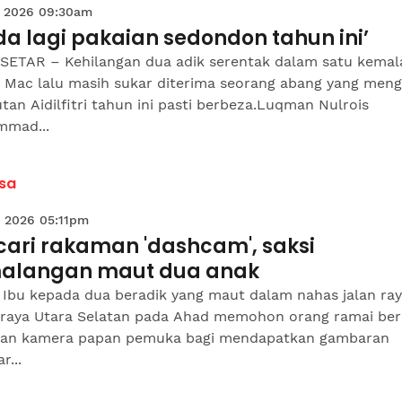
 2026 09:30am
da lagi pakaian sedondon tahun ini’
SETAR – Kehilangan dua adik serentak dalam satu kema
1 Mac lalu masih sukar diterima seorang abang yang meng
an Aidilfitri tahun ini pasti berbeza.Luqman Nulrois
mad...
sa
 2026 05:11pm
cari rakaman 'dashcam', saksi
alangan maut dua anak
 Ibu kepada dua beradik yang maut dalam nahas jalan ray
raya Utara Selatan pada Ahad memohon orang ramai ber
an kamera papan pemuka bagi mendapatkan gambaran
r...