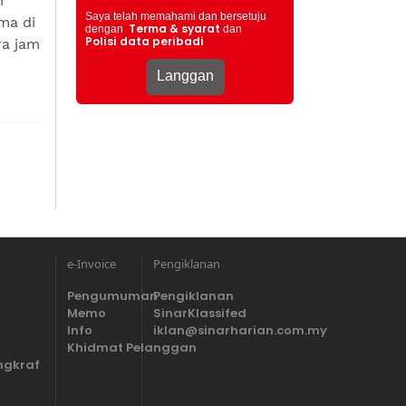
i
Saya telah memahami dan bersetuju
ma di
Terma & syarat
dengan
dan
Polisi data peribadi
ra jam
e-Invoice
Pengiklanan
Pengumuman
Pengiklanan
Memo
SinarKlassifed
Info
iklan@sinarharian.com.my
Khidmat Pelanggan
ngkraf