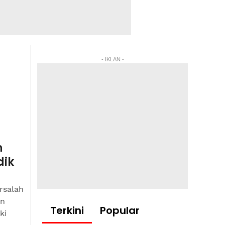
- IKLAN -
h
dik
rsalah
an
Terkini
Popular
ki