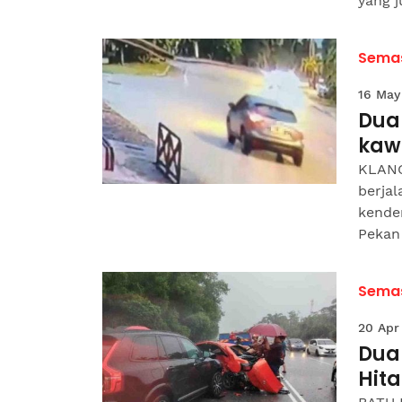
yang j
Sema
16 May
Dua
kaw
KLANG
berjal
kender
Pekan 
Sema
20 Apr
Dua
Hit