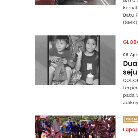
BATU 
kemal
Batu 
(SMK) 
GLOB
08 Apr
Dua
seju
COLOM
terper
pada S
adikny
Lapor