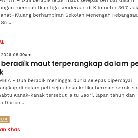
PAHAT – Dua beradik lelaki maut selepas terlibat dalam
angan membabitkan tiga kenderaan di Kilometer 36.7, Jal
Pahat–Kluang berhampiran Sekolah Menengah Kebangsa
Sri...
AL
 2026 08:30am
 beradik maut terperangkap dalam pe
k
BIA - Dua beradik meninggal dunia selepas dipercayai
angkap di dalam peti sejuk beku ketika bermain sorok-so
abtu.Kanak-kanak tersebut iaitu Saori, lapan tahun dan
a Darien...
an Khas