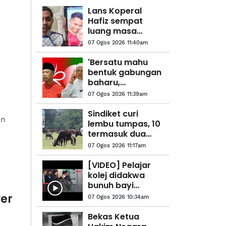
Lans Koperal
Hafiz sempat
luang masa
bersama isteri,
07 Ogos 2026 11:40am
anak sebelum
'pergi' selamanya
'Bersatu mahu
bentuk gabungan
baharu,
automatik
07 Ogos 2026 11:39am
terkeluar
daripada PN'-
Sindiket curi
an
Abdul Hadi
lembu tumpas, 10
termasuk dua
wanita ada rekod
07 Ogos 2026 11:17am
dadah, jenayah
ditahan
[VIDEO] Pelajar
kolej didakwa
bunuh bayi
berdepan
er
07 Ogos 2026 10:34am
hukuman mati,
teman lelaki
Bekas Ketua
dibebaskan