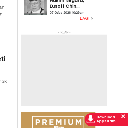
Hakim Negara,
Eusoff Chin
an
meninggal dunia
07 Ogos 2026 10:29am
an
LAGI
- IKLAN -
ti
rok
Download
Apps Kami