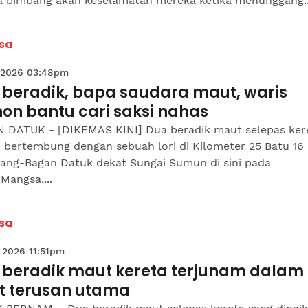
a bimbang akan keselamatan mereka ketika menunggang..
sa
 2026 03:48pm
 beradik, bapa saudara maut, waris
on bantu cari saksi nahas
 DATUK - [DIKEMAS KINI] Dua beradik maut selepas ker
i bertembung dengan sebuah lori di Kilometer 25 Batu 16
tang-Bagan Datuk dekat Sungai Sumun di sini pada
Mangsa,...
sa
 2026 11:51pm
 beradik maut kereta terjunam dalam
it terusan utama