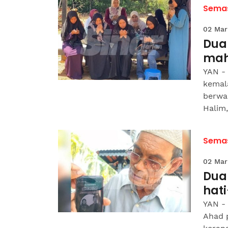
Sema
02 Mar
Dua 
mah
YAN - 
kemal
berwar
Halim, 
Sema
02 Mar
Dua
hat
YAN -
Ahad p