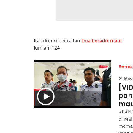
Kata kunci berkaitan
Dua beradik maut
Jumlah: 124
Sema
21 May
[VI
pan
mau
KLANG
di Ma
meman