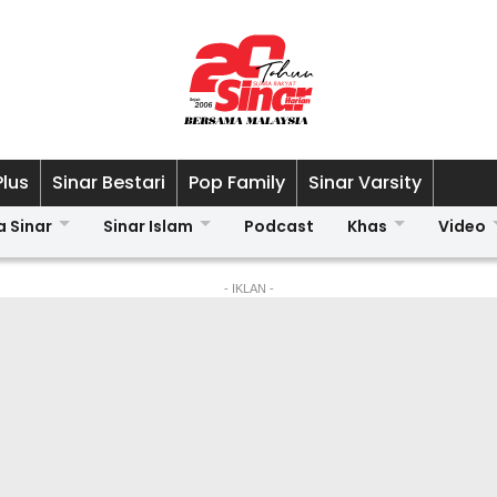
Plus
Sinar Bestari
Pop Family
Sinar Varsity
a Sinar
Sinar Islam
Podcast
Khas
Video
- IKLAN -