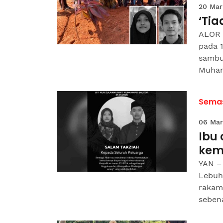
20 Mar
‘Tia
ALOR 
pada 
sambut
Muham
Sema
06 Mar
Ibu 
kem
YAN –
Lebuh
rakam
sebena