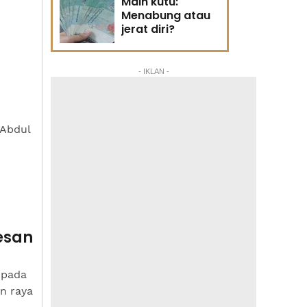
Main kutu:
Menabung atau
jerat diri?
- IKLAN -
 Abdul
esan
 pada
n raya