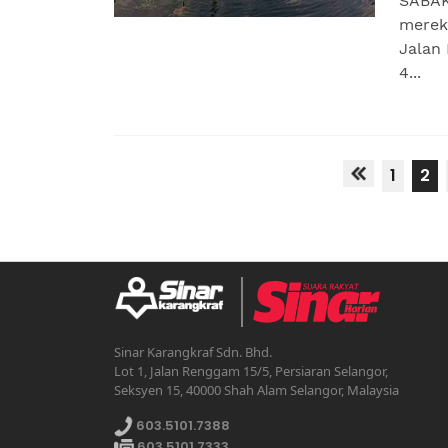
SABAK
merek
Jalan 
4...
1
2
Sinar Karangkraf Sdn. Bhd.
Lot 1, Jalan Renggam 15/5, Persiaran Selangor,
Seksyen 15, 40000 Shah Alam Selangor, Malaysia
603.5101.7388
603.5101.7333