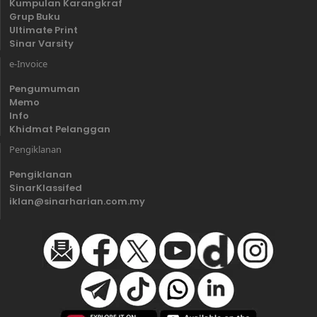
Kumpulan Karangkraf
Grup Buku
Ultimate Print
Sinar Varsity
e-Invoice
Pengumuman
Memo
Info
Khidmat Pelanggan
Pengiklanan
Pengiklanan
SinarKlassifed
iklan@sinarharian.com.my