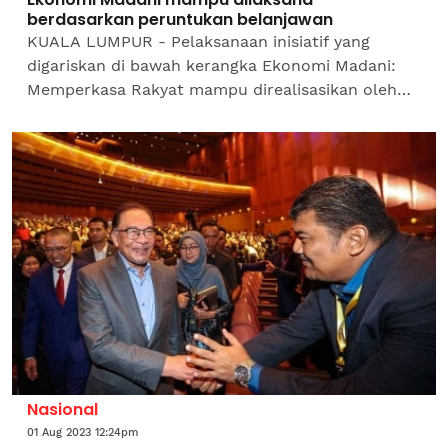
berdasarkan peruntukan belanjawan
KUALA LUMPUR - Pelaksanaan inisiatif yang
digariskan di bawah kerangka Ekonomi Madani:
Memperkasa Rakyat mampu direalisasikan oleh
Kerajaan Perpaduan, kata Timbalan Menteri
Kewangan, Datuk Seri Ahmad...
Nasional
01 Aug 2023 12:24pm