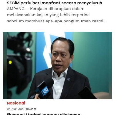
SEGiM perlu beri manfaat secara menyeluruh
AMPANG – Kerajaan diharapkan dalam
melaksanakan kajian yang lebih terperinci
sebelum membuat apa-apa pengumuman rasmi
berkenaan penubuhan Suruhanjaya Ekonomi Gig
Malaysia (SEGiM). Harapan itu...
Nasional
04 Aug 2023 10:23am
Ekonomi Madani mampu dilaksana