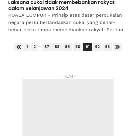
Laksana cukai tidak membebankan rakyat
dalam Belanjawan 2024
KUALA LUMPUR - Prinsip asas dasar percukaian
negara perlu berlandaskan cukai yang benar-
benar perlu tanpa membebankan rakyat. Perdana
Menteri, Datuk Seri Anwar Ibrahim berkata,
perincian lanjut...
...
91
1
2
87
88
89
90
92
93
- IKLAN -