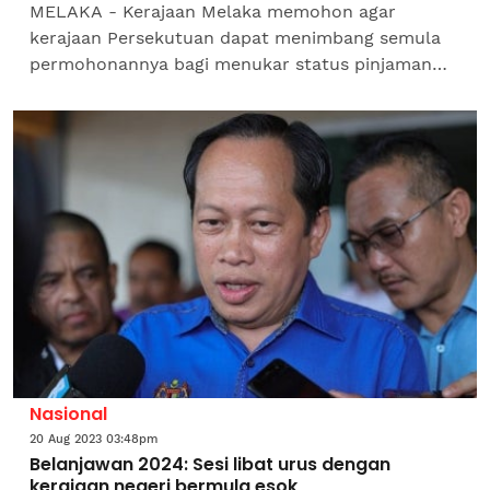
MELAKA - Kerajaan Melaka memohon agar
kerajaan Persekutuan dapat menimbang semula
permohonannya bagi menukar status pinjaman
berjumlah RM633.31 juta kepada bentuk geran,
memandangkan kebanyakan...
Nasional
20 Aug 2023 03:48pm
Belanjawan 2024: Sesi libat urus dengan
kerajaan negeri bermula esok