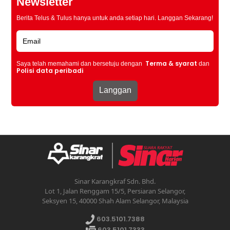
Newsletter
Berita Telus & Tulus hanya untuk anda setiap hari. Langgan Sekarang!
Terma & syarat
Saya telah memahami dan bersetuju dengan
dan
Polisi data peribadi
Sinar Karangkraf Sdn. Bhd.
Lot 1, Jalan Renggam 15/5, Persiaran Selangor,
Seksyen 15, 40000 Shah Alam Selangor, Malaysia
603.5101.7388
603.5101.7333