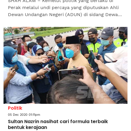
SHAH ALAM – Kemelut politik yang berlaku di
Perak melalui undi percaya yang diputuskan Ahli
Dewan Undangan Negeri (ADUN) di sidang Dewan
Undangan Negeri (DUN) semalam bukan berhasrat
untuk...
Politik
05 Dec 2020 01:11pm
Sultan Nazrin nasihat cari formula terbaik
bentuk kerajaan