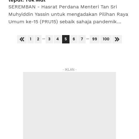
SEREMBAN - Hasrat Perdana Menteri Tan Sri
Muhyiddin Yassin untuk mengadakan Pilihan Raya
Umum ke-15 (PRU15) sebaik sahaja pandemik
Covid-19 berakhir disifatkan sebagai keputusan
yang tepat bagi...
...
...
5
1
2
3
4
6
7
99
100
- IKLAN -