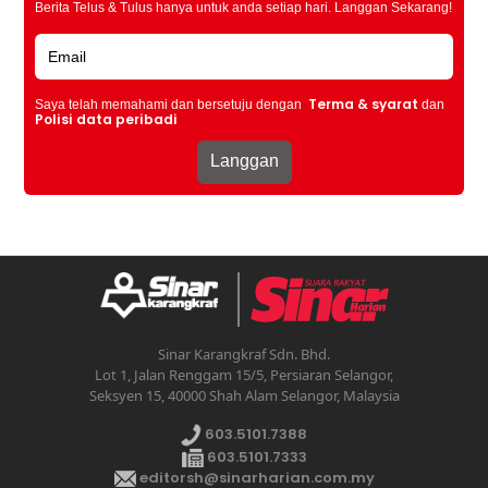
Berita Telus & Tulus hanya untuk anda setiap hari. Langgan Sekarang!
Terma & syarat
Saya telah memahami dan bersetuju dengan
dan
Polisi data peribadi
Sinar Karangkraf Sdn. Bhd.
Lot 1, Jalan Renggam 15/5, Persiaran Selangor,
Seksyen 15, 40000 Shah Alam Selangor, Malaysia
603.5101.7388
603.5101.7333
editorsh@sinarharian.com.my