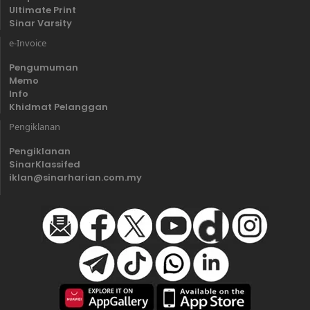
Ultimate Print
Sinar Varsity
e-Invoice
Pengumuman
Memo
Info
Khidmat Pelanggan
Pengiklanan
Pengiklanan
SinarKlassifed
iklan@sinarharian.com.my