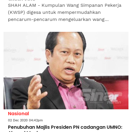
SHAH ALAM - Kumpulan Wang Simpanan Pekerja
(KWSP) digesa untuk mempermudahkan
pencarum-pencarum mengeluarkan wang
simpanan mereka melalui kemudahan i-Sinar
akaun satu tanpa dikenakan sebarang...
Nasional
02 Dec 2020 04:42pm
Penubuhan Majlis Presiden PN cadangan UMNO: