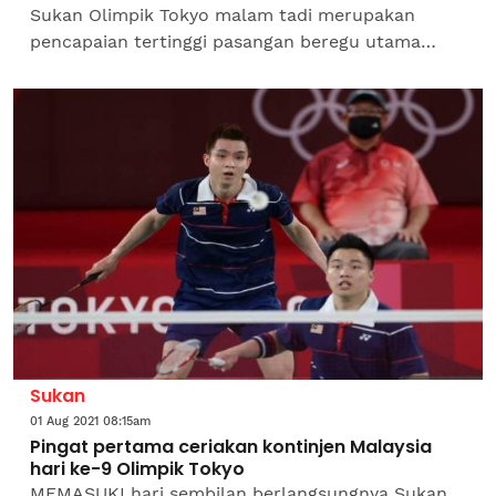
Sukan Olimpik Tokyo malam tadi merupakan
pencapaian tertinggi pasangan beregu utama
lelaki negara, Aaron Chia-Soh Wooi Yik sejak kali
pertama digandingkan pada...
Sukan
01 Aug 2021 08:15am
Pingat pertama ceriakan kontinjen Malaysia
hari ke-9 Olimpik Tokyo
MEMASUKI hari sembilan berlangsungnya Sukan