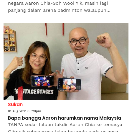
negara Aaron Chia-Soh Wooi Yik, masih lagi
panjang dalam arena badminton walaupun
merangkul gangsa pada Sukan Olimpik Tokyo
pada Sabtu. Ketua jurulatih beregu...
Sukan
01 Aug 2021 05:20pm
Bapa bangga Aaron harumkan nama Malaysia
TANPA sedar laluan takdir Aaron Chia ke temasya
Olimpik sebenarnya telah bermula pada usianya