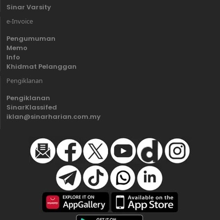
Sinar Varsity
e-Invoice
Pengumuman
Memo
Info
Khidmat Pelanggan
Pengiklanan
Pengiklanan
SinarKlassifed
iklan@sinarharian.com.my