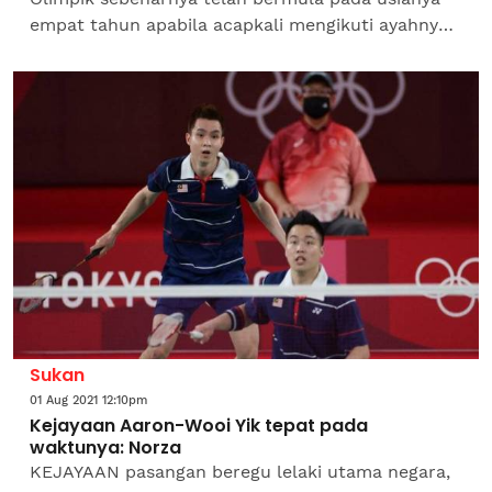
empat tahun apabila acapkali mengikuti ayahnya
Chia Boon Foo ke gelanggang badminton, sekali
gus...
Sukan
01 Aug 2021 12:10pm
Kejayaan Aaron-Wooi Yik tepat pada
waktunya: Norza
KEJAYAAN pasangan beregu lelaki utama negara,