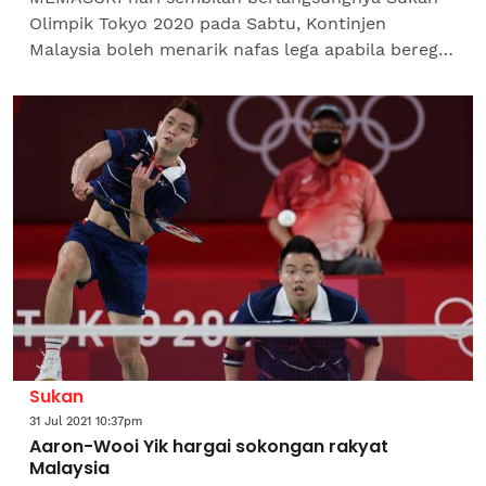
Olimpik Tokyo 2020 pada Sabtu, Kontinjen
Malaysia boleh menarik nafas lega apabila beregu
badminton lelaki Aaron Chia-Soh Wooi Yik
menyumbangkan pingat...
Sukan
31 Jul 2021 10:37pm
Aaron-Wooi Yik hargai sokongan rakyat
Malaysia