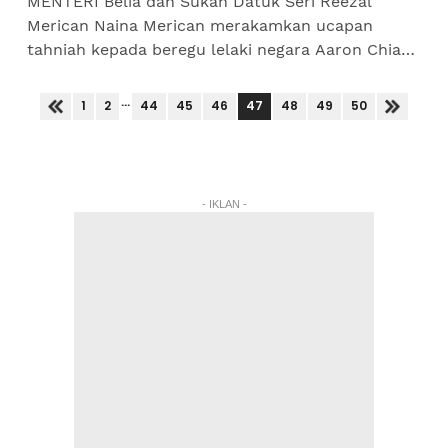
MENTERI Belia dan Sukan Datuk Seri Reezal
Merican Naina Merican merakamkan ucapan
tahniah kepada beregu lelaki negara Aaron Chia-
Soh Wooi Yik yang menghadiahkan pingat pertama
Malaysia pada Sukan...
...
47
1
2
44
45
46
48
49
50
- IKLAN -