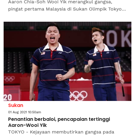
Aaron Chia-Soh Wooi Yik merangkul gangsa,
pingat pertama Malaysia di Sukan Olimpik Tokyo
malam tadi, tepat pada waktunya tatkala negara
sedang menghadapi...
Sukan
01 Aug 2021 10:50am
Penantian berbaloi, pencapaian tertinggi
Aaron-Wooi Yik
TOKYO - Kejayaan membutirkan gangsa pada