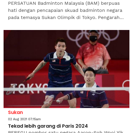
PERSATUAN Badminton Malaysia (BAM) berpuas
hati dengan pencapaian skuad badminton negara
pada temasya Sukan Olimpik di Tokyo. Pengarah
Kejurulatihan BAM, Wong Choon Hann berkata,
secara...
Sukan
02 Aug 2021 07:15am
Tekad lebih garang di Paris 2024
BEREGU nombor satu negara Aaron-Soh Wooi Yik