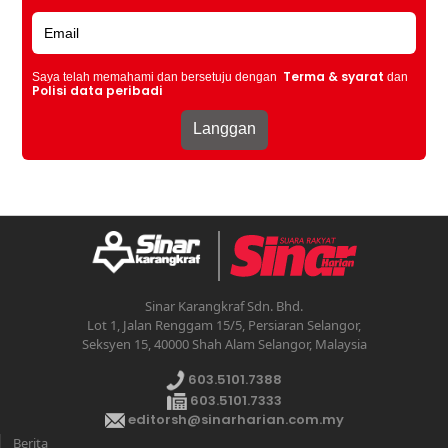
Terma & syarat
Saya telah memahami dan bersetuju dengan
dan
Polisi data peribadi
Sinar Karangkraf Sdn. Bhd.
Lot 1, Jalan Renggam 15/5, Persiaran Selangor,
Seksyen 15, 40000 Shah Alam Selangor, Malaysia
603.5101.7388
603.5101.7333
editorsh@sinarharian.com.my
Berita