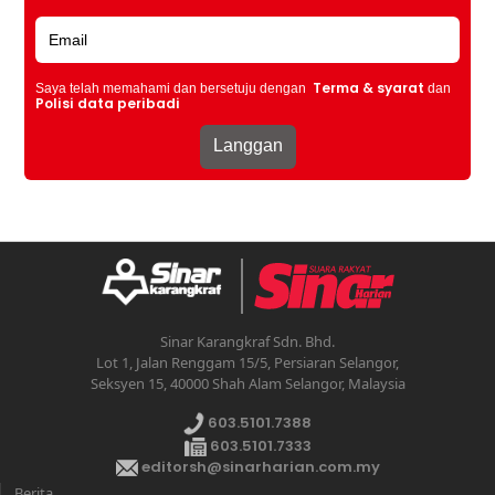
Terma & syarat
Saya telah memahami dan bersetuju dengan
dan
Polisi data peribadi
Sinar Karangkraf Sdn. Bhd.
Lot 1, Jalan Renggam 15/5, Persiaran Selangor,
Seksyen 15, 40000 Shah Alam Selangor, Malaysia
603.5101.7388
603.5101.7333
editorsh@sinarharian.com.my
Berita