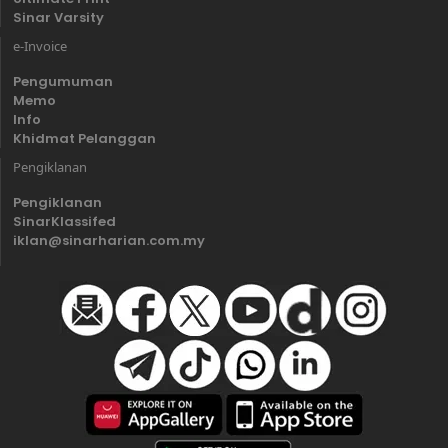
Sinar Varsity
e-Invoice
Pengumuman
Memo
Info
Khidmat Pelanggan
Pengiklanan
Pengiklanan
SinarKlassifed
iklan@sinarharian.com.my