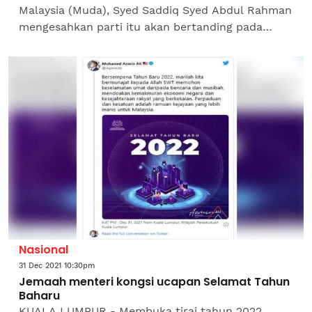
Malaysia (Muda), Syed Saddiq Syed Abdul Rahman
mengesahkan parti itu akan bertanding pada
Pilihan Raya Negeri (PRN) Johor. Syed Saddiq yang
juga Ahli...
Nasional
31 Dec 2021 10:30pm
Jemaah menteri kongsi ucapan Selamat Tahun
Baharu
KUALA LUMPUR - Membuka tirai tahun 2022,