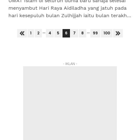
UMAT Islam di seluruh dunia baru sahaja selesai
menyambut Hari Raya Aidiladha yang jatuh pada
hari kesepuluh bulan Zulhijjah iaitu bulan terakhir
dalam kalender Hijrah Islam. Ibadah korban yang...
...
...
6
1
2
4
5
7
8
99
100
- IKLAN -