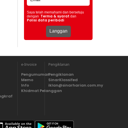
Saya telah memahami dan bersetuju
Terma & syarat
dengan
dan
Polisi data peribadi
e-Invoice
Pengiklanan
Pengumuman
Pengiklanan
Memo
SinarKlassifed
Info
iklan@sinarharian.com.my
Khidmat Pelanggan
ngkraf