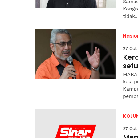
Samad
Kongr
tidak..
Nasio
27 Oct
Ker
set
MARAN
kaki 
Kampu
pemba
KOLU
27 Oct
Mem