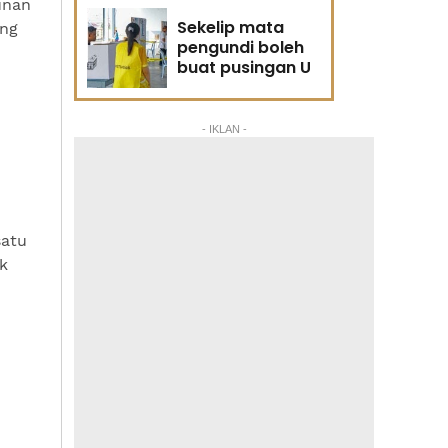
unan
Sekelip mata
ang
pengundi boleh
buat pusingan U
- IKLAN -
satu
k