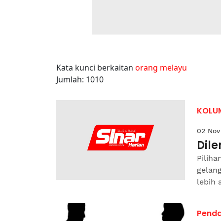
Kata kunci berkaitan
orang melayu
Jumlah: 1010
KOLU
02 Nov
Dile
Piliha
gelang
lebih 
Pend