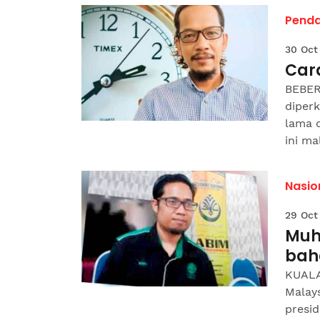
Pend
30 Oct
Cara
BEBER
diper
lama 
ini mal
Nasio
29 Oct
Muh
bah
KUALA
Malays
presi