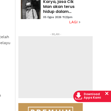
Karya, jasa Cik
Man akan terus
hidup dalam
lipatan sejarah
05 Ogos 2026 11:22pm
seni - Seniman
LAGI
- IKLAN -
telah
elayu
Download
m
Apps Kami