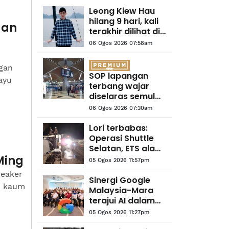
Leong Kiew Hau
hilang 9 hari, kali
aan
terakhir dilihat di
rumah
06 Ogos 2026 07:58am
gan
SOP lapangan
ayu
terbang wajar
diselaras semula
segera
06 Ogos 2026 07:30am
Lori terbabas:
Operasi Shuttle
Selatan, ETS alami
kelewatan
Ming
05 Ogos 2026 11:57pm
peaker
Sinergi Google
u kaum
Malaysia-Mara
terajui AI dalam
ekosistem
05 Ogos 2026 11:27pm
pendidikan