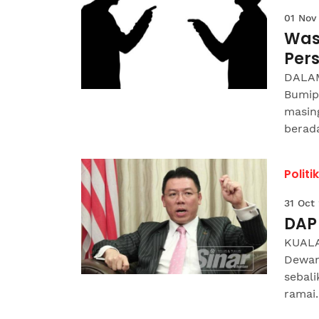
01 Nov
Was
Per
DALAM
Bumip
masin
berada
Politik
31 Oct
DAP
KUALA
Dewan
sebal
ramai..