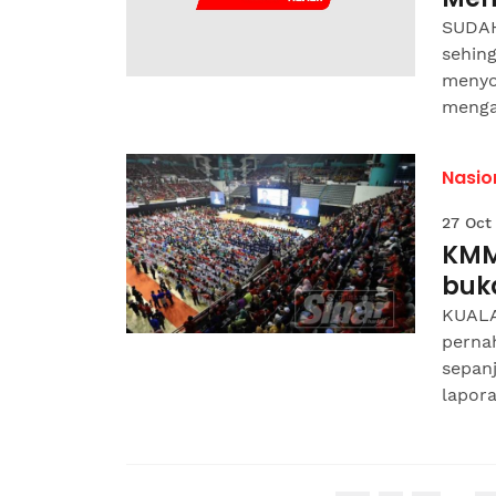
SUDAH
sehing
menyo
mengam
Nasio
27 Oct
KMM
buk
KUALA
perna
sepan
lapora