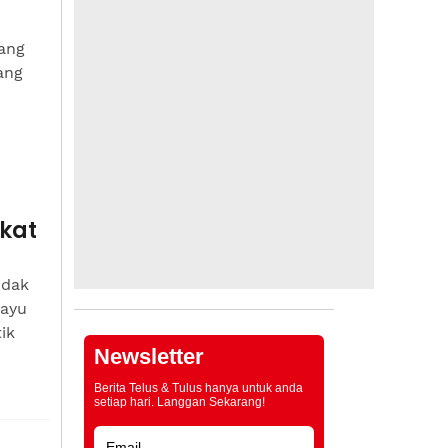
yang
ang
kat
idak
layu
ik
Newsletter
Berita Telus & Tulus hanya untuk anda
setiap hari. Langgan Sekarang!