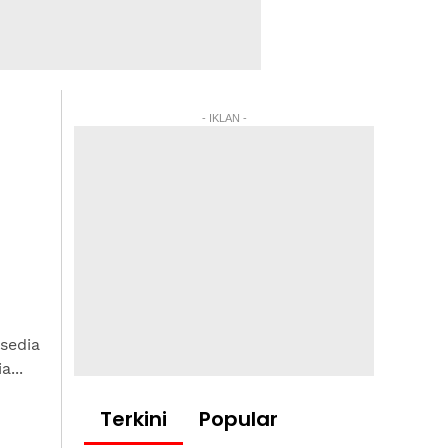
- IKLAN -
rsedia
...
Terkini
Popular