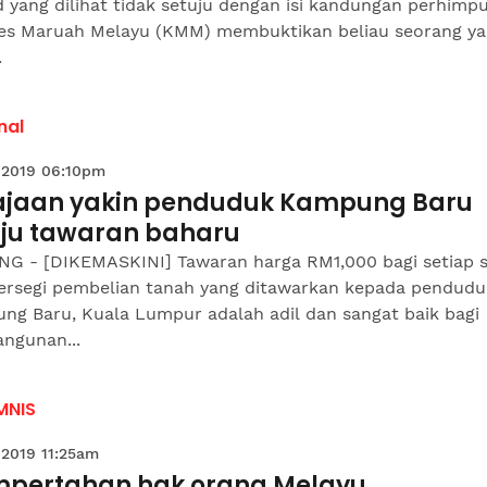
 yang dilihat tidak setuju dengan isi kandungan perhimp
es Maruah Melayu (KMM) membuktikan beliau seorang y
.
nal
 2019 06:10pm
ajaan yakin penduduk Kampung Baru
uju tawaran baharu
G - [DIKEMASKINI] Tawaran harga RM1,000 bagi setiap 
persegi pembelian tanah yang ditawarkan kepada pendudu
ng Baru, Kuala Lumpur adalah adil dan sangat baik bagi
ngunan...
MNIS
 2019 11:25am
pertahan hak orang Melayu