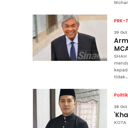
Moham
PRK-T
29 Oct
Arm
MC
SHAH 
menda
kepad
tidak..
Politik
28 Oct
'Kha
KOTA 