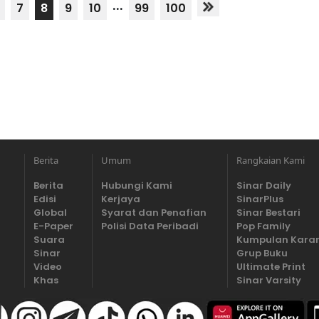
...
7
8
9
10
99
100
Berita
Umum
Rangkaian Kami
Berita
Hubungi Kami
Sinar Daily
Edisi
Kerjaya
SinarPlus
Global
Syarat dan Penafian
Sinar Bestari
E-Paper
Polisi Data Peribadi
Pop Family
Suara
Kumpulan Kara
Sinar
Grup Buku
Video
Ultimate Print
Khas
Sinar Varsity