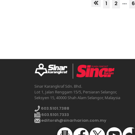
...
1
2
6
Sinar Karangkraf Sdn. Bhd.
Lot 1, Jalan Renggam 15/5, Persiaran Selangor,
Seksyen 15, 40000 Shah Alam Selangor, Malaysia
603.5101.7388
603.5101.7333
editorsh@sinarharian.com.my