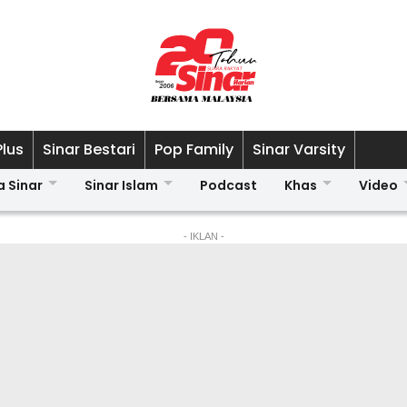
Plus
Sinar Bestari
Pop Family
Sinar Varsity
a Sinar
Sinar Islam
Podcast
Khas
Video
- IKLAN -