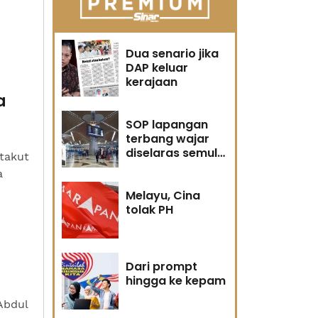
Dua senario jika
DAP keluar
kerajaan
a
SOP lapangan
terbang wajar
diselaras semula
takut
segera
a
Melayu, Cina
tolak PH
Dari prompt
hingga ke kepam
Abdul