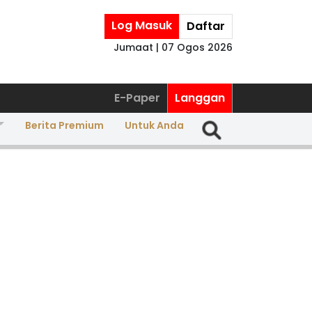
Log Masuk
Daftar
Jumaat | 07 Ogos 2026
E-Paper
Langgan
Berita Premium
Untuk Anda