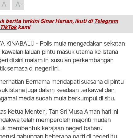
A
A
k berita terkini Sinar Harian, ikuti di
Telegram
TikTok
kami
A KINABALU - Polis mula mengadakan sekatan
 kawalan laluan pintu masuk utama ke Istana
eri di sini malam ini susulan perkembangan
tik semasa di negeri ini.
erhatian Bernama mendapati suasana di pintu
uk istana juga dalam keadaan terkawal dan
gamal media sudah mula berkumpul di situ.
as Ketua Menteri, Tan Sri Musa Aman hari ini
dakwa telah memperoleh majoriti mudah
uk membentuk kerajaan negeri baharu
erusi gabungan beberapa parti di negeri itu.