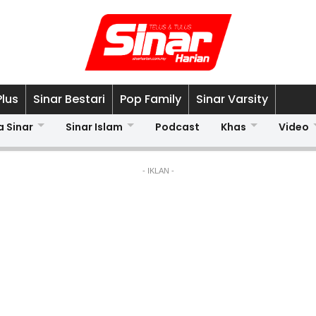
Plus
Sinar Bestari
Pop Family
Sinar Varsity
a Sinar
Sinar Islam
Podcast
Khas
Video
- IKLAN -