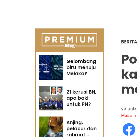
BERIT
Po
Gelombang
biru menuju
ka
Melaka?
ma
21 kerusi BN,
apa baki
untuk PN?
29 Jula
Masa 
Anjing,
pelacur dan
rahmat