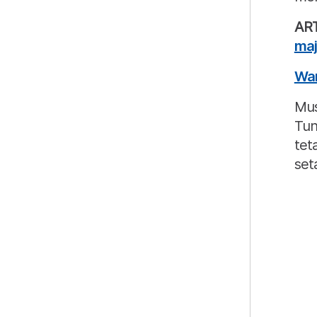
ART
maj
War
Mus
Tun
tet
seta