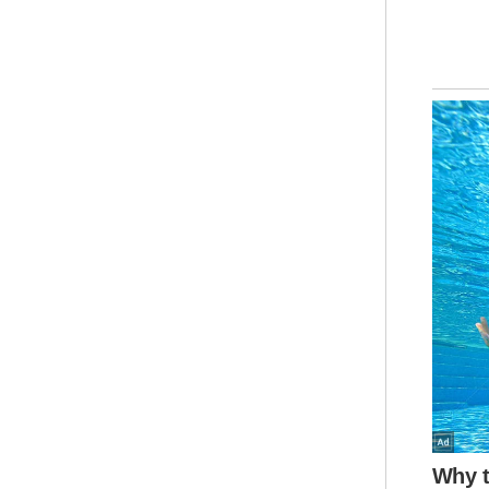
Sem
bel
Ahl
men
gab
Juh
Mus
pen
Und
Ar