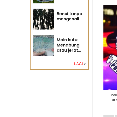
Tuhan
Benci tanpa
mengenali
Main kutu:
Menabung
atau jerat
diri?
LAGI
Pol
ut