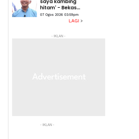
Penganalisis
saya kambing
hitam' - Bekas
MB Perlis nafi
07 Ogos 2026 03:59pm
hasut ahli
LAGI
boikot Pas
- IKLAN -
- IKLAN -