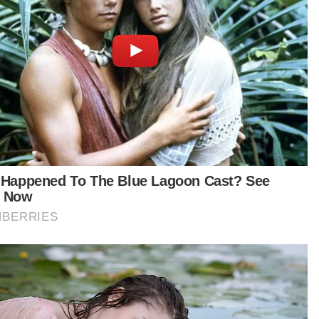
Artikel Disyorkan
Politik
Exco Negeri Sembilan: Spekulasi
terjawab, tiada wakil PH atau
Bersatu - Ahmad Maslan
NOR AZURA MD AMIN
07 Aug 2026 05:01pm
Politik
'Alasan cuti Nurul Izzah diterima,
dia masih aktif dalam parti' - Anwar
NORAFIZA JAAFAR
07 Aug 2026 04:29pm
Politik
'Jangan tolak kajian UIAM hanya