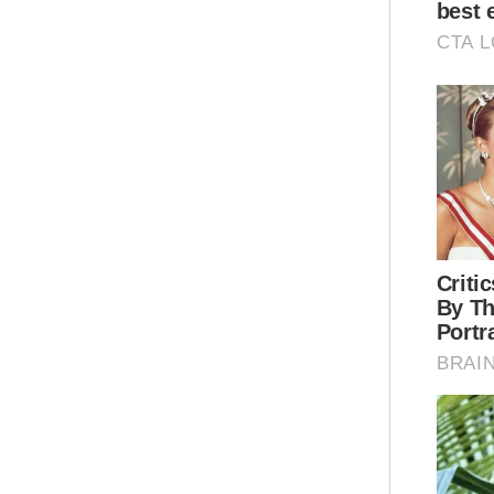
Mua
Part
Istan
Mus