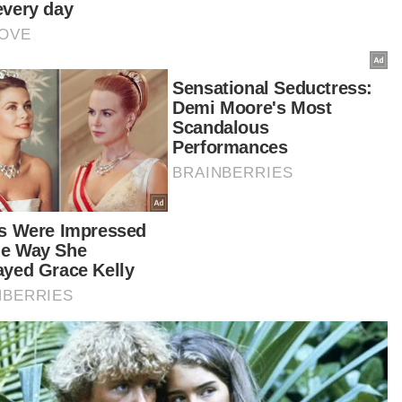
Sekatan jalan raya seluruh negara tengah malam ini -
KPN
8 empangan utama di 5 negeri berada pada paras
amaran
t turun aplikasi Sinar Harian.
Klik di sini!
i Warisan Sabah (Warisan)
a Negeri
Shafie Apdal
a Aman