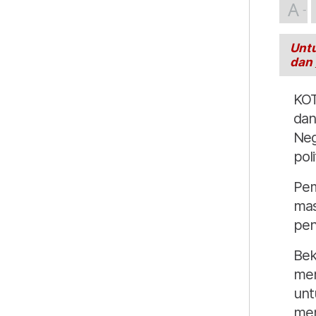
A
Untu
dan
KOT
dan
Neg
poli
Pem
mas
pen
Bek
men
unt
men