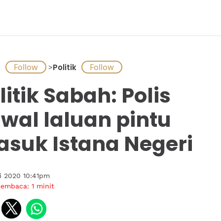
A
>
Politik
litik Sabah: Polis
wal laluan pintu
suk Istana Negeri
i 2020 10:41pm
membaca:
1
minit