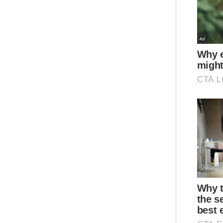
"Us
pem
uma
ber
kat
Bel
war
leb
Qur
Per
hin
Nor
kep
kek
Ter
ana