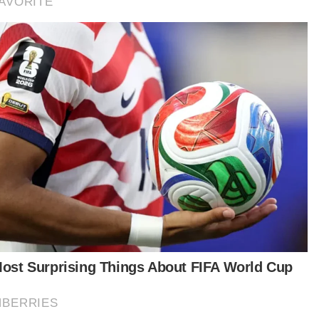
Quran beliau.
tikel Berkaitan:
Nurly Shahirah bukti kejayaan ibu bapa bentuk anak
cintai al-Quran
Seminggu selepas tragedi, rumah keluarga Nurly
Shahirah masih dikunjungi
[VIDEO] 'Jenazah Nurly Shahirah berbau wangi, sukar
digambarkan' - Pemandu van jenazah
Naskhah al-Quran ditulis arwah Nurly Shahirah jadi
tumpuan
'Dik, kau pergi Quran di tangan, di dada'
Nahas pelajar UPSI: Nurly Shahirah hafaz 30 juzuk al-
Quran
meran ini bukan sahaja bertujuan menonjolkan
ndahan seni tulisan tangan al-Quran, malah
agai penghargaan terhadap ketabahan dan
ekunan Allahyarham Nurly Shahirah, di samping