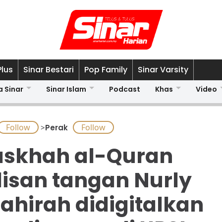
Plus
Sinar Bestari
Pop Family
Sinar Varsity
a Sinar
Sinar Islam
Podcast
Khas
Video
>
Perak
skhah al-Quran
lisan tangan Nurly
ahirah didigitalkan