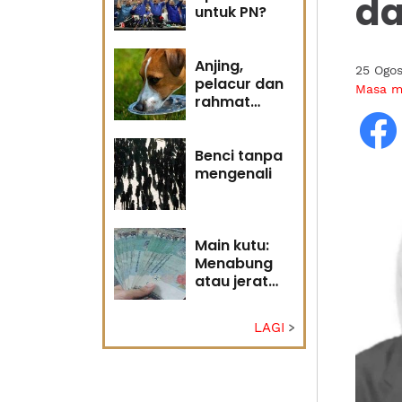
da
untuk PN?
Anjing,
25 Ogo
pelacur dan
Masa 
rahmat
Tuhan
Benci tanpa
mengenali
Main kutu:
Menabung
atau jerat
diri?
LAGI