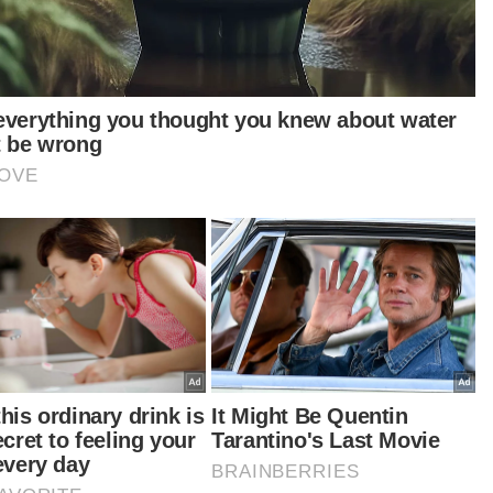
aha ini secara tidak langsung menyokong
eliharaan warisan intelektual dan kerohanian
t Islam di samping menjadi amal jariah
terusan buat Allahyarham Nurly Shahirah,"
anya.
iau berkata, bagi memberi peluang kepada
ga kampus dan masyarakat umum mengenali
ih dekat khazanah berharga itu, mushaf al-
an Nurly dipamerkan secara eksklusif di Aras 1,
pustakaan Tuanku Bainun bermula 25 Ogos
gga 2 September 2025.
iha berkata, pameran itu membuka ruang
ada orang ramai yang sebelum ini mempunyai
angan untuk melihat naskhah tersebut di Besut,
engganu, menelusuri sendiri hasil usaha seorang
k muda yang gigih menulis keseluruhan mushaf