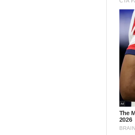
al-
Ar
"Pa
kei
seb
ket