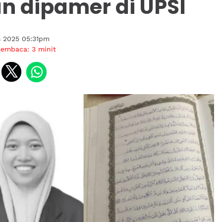
n dipamer di UPSI
s 2025 05:31pm
membaca:
3
minit