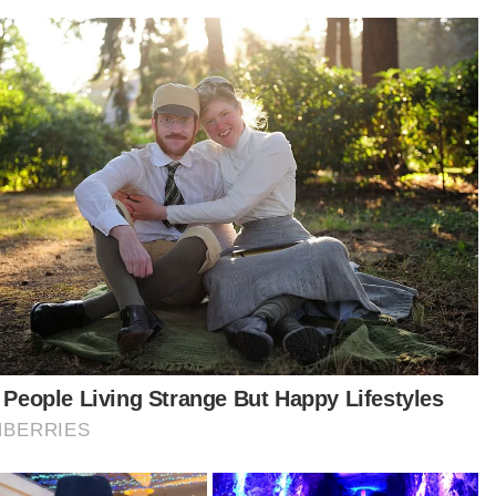
beri inspirasi kepada generasi muda untuk
cintai al-Quran serta menjadikannya sebagai
ber motivasi dalam pengajian dan kehidupan
arian," katanya.
am kejadian awal pagi 9 Jun lepas, Nurly
hirah dan 14 lagi pelajar UPSI maut apabila bas
a khas yang membawa mereka dari Jertih,
engganu ke kampus utama Tanjong Malim,
ak, terbalik selepas melanggar sebuah
deraan pelbagai guna Perodua Alza di Jalan
a Timur-Barat (JRTB) di Gerik.
alangan itu turut mengakibatkan 33 lagi
era termasuk pemandu dan kelindan bas serta
andu dan tiga penumpang Perodua Alza. -
rnama