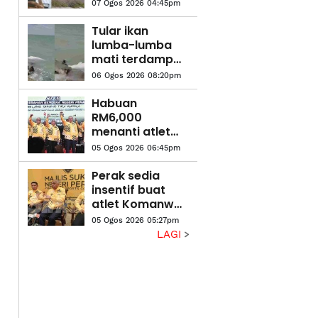
tak nampak
07 Ogos 2026 04:45pm
jasad Nadzirul
Syamin' - Rakan
Tular ikan
lumba-lumba
mati terdampar
di Ban Pecah
06 Ogos 2026 08:20pm
Habuan
RM6,000
menanti atlet
Perak raih emas
05 Ogos 2026 06:45pm
SUKMA
Perak sedia
insentif buat
atlet Komanwel
raih pingat
05 Ogos 2026 05:27pm
LAGI