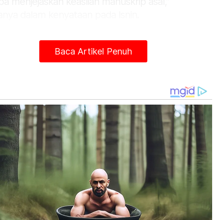
pa menjejaskan keaslian manuskrip asal,”
anya dalam kenyataan pada Isnin.
entara itu, Ketua Pustakawan UPSI, Noriha
ammad dalam kenyataan sama berkata, kerja
Baca Artikel Penuh
digitalan dilaksanakan sepenuhnya oleh
ugas Perpustakaan Digital UPSI (UDL)
ggunakan imej resolusi tinggi supaya setiap
aian direkodkan dengan tepat dan jelas.
iha berkata, proses pendigitalan mushaf al-
an Nurly itu dilaksanakan dengan beberapa
uan utama iaitu memastikan naskhah tulisan
gan tersebut dapat dipelihara dengan baik
uk jangka masa panjang sekali gus
gurangkan risiko kerosakan akibat faktor usia,
sekitaran atau penggunaan berulang.