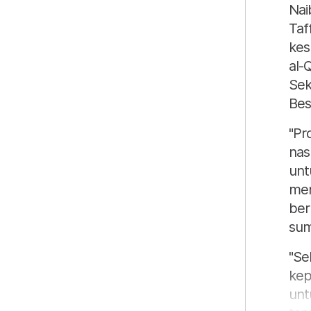
Nai
Taf
kes
al-
Sek
Bes
"Pr
nas
unt
men
berk
sum
"Se
kep
unt