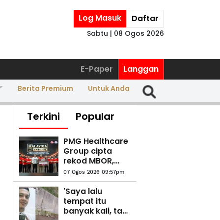
Log Masuk
Daftar
Sabtu | 08 Ogos 2026
E-Paper
Langgan
Berita Premium
Untuk Anda
Terkini
Popular
PMG Healthcare
Group cipta
rekod MBOR,
latih 14,813
07 Ogos 2026 09:57pm
pelajar kuasai
CPR
'Saya lalu
tempat itu
banyak kali, tapi