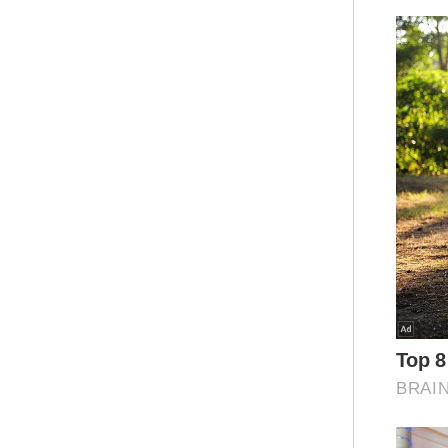
mem
men
sum
seh
Dal
Sha
sew
Ter
Per
ken
Ray
Kem
ced
pem
Be