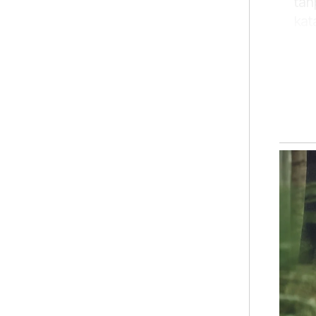
tan
kat
Sem
Muh
pen
pet
men
hel
Nor
Qur
tuj
tan
unt
men
per