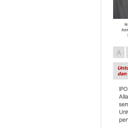
N
Azm
A
Untu
dan
IPO
All
sem
Uni
pen