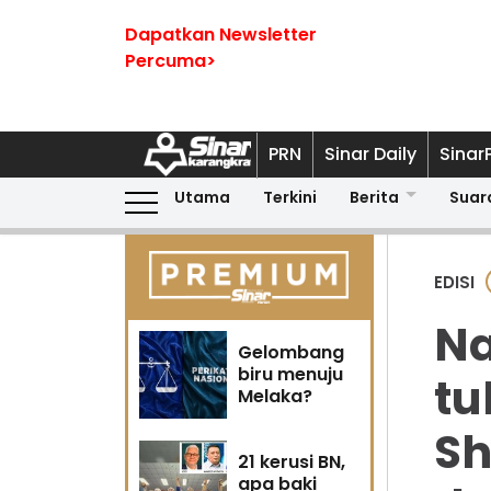
Dapatkan Newsletter
Percuma>
PRN
Sinar Daily
Sinar
Utama
Terkini
Berita
Suar
EDISI
Na
Gelombang
biru menuju
tu
Melaka?
Sh
21 kerusi BN,
apa baki