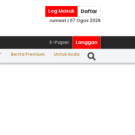
Log Masuk
Daftar
Jumaat | 07 Ogos 2026
E-Paper
Langgan
Berita Premium
Untuk Anda