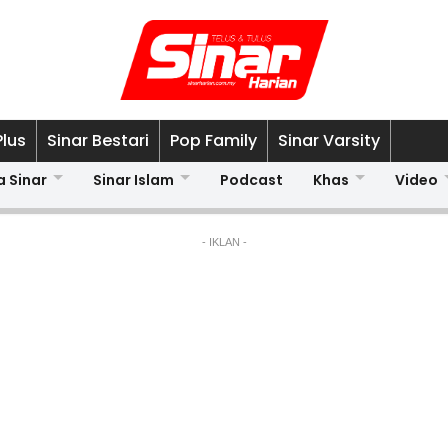
Plus
Sinar Bestari
Pop Family
Sinar Varsity
a Sinar
Sinar Islam
Podcast
Khas
Video
- IKLAN -