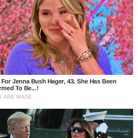
i masih belajar dan menetap di asrama sebuah
olah di Gerik, Perak.
tikel Berkaitan:
[VIDEO] Ribuan hadir di Masjid Bandaraya Kota
Kinabalu, solat hajat untuk Zara Qairina
'Kami panik dan tiada nasihat diberikan mengenai
proses bedah siasat' - Ibu Zara Qairina
[INFOGRAFIK] Kes Zara Qairina: Ini 13 intipati penting
didedahkan Pengarah JSJ Bukit Aman
JIPS siasat pegawai penyiasat kes Zara Qairina
Kes Zara Qairina: Peguam cadang AGC dakwa individu
terlibat buli
ya sebagai ibu ada juga rasa risau sebab kita
ua mengikuti kes Zara Qairina sejak awal
. Setiap kali bila dengar cerita pasal Zara Qairina,
ang menangislah sebab kita membayangkan
 kita.