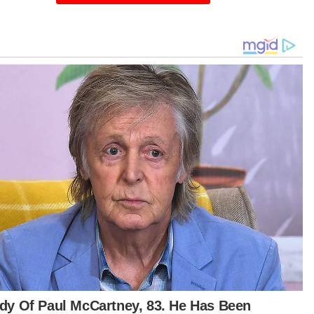
iap komen mengenai gambar arwah dan
sya. Cuma secara peribadi, usahlah
andingkan keperibadian mereka kerana anak
a pun ada karakternya yang tersendiri,” katanya
ada Sinar Harian pada Khamis.