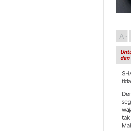
A
Untu
dan
SHA
tid
Dem
seg
waj
tak
Mah