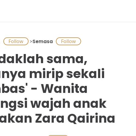
A
>
Semasa
idaklah sama,
nya mirip sekali
bas' - Wanita
ngsi wajah anak
akan Zara Qairina