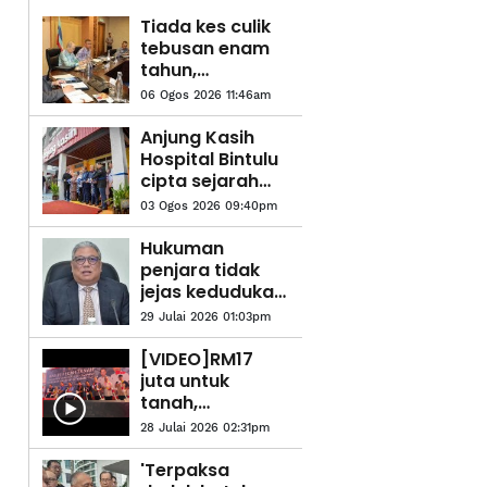
Tiada kes culik
tebusan enam
tahun,
pencapaian
06 Ogos 2026 11:46am
keselamatan
Sabah
Anjung Kasih
Hospital Bintulu
cipta sejarah
guna sistem
03 Ogos 2026 09:40pm
digital
Hukuman
penjara tidak
jejas kedudukan
Shafie Apdal
29 Julai 2026 01:03pm
sebagai ADUN -
Speaker
[VIDEO]RM17
juta untuk
tanah,
pampasan
28 Julai 2026 02:31pm
projek naik
taraf jalan -
'Terpaksa