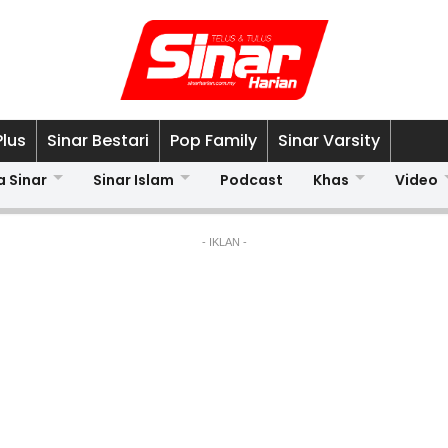
Plus
Sinar Bestari
Pop Family
Sinar Varsity
a Sinar
Sinar Islam
Podcast
Khas
Video
- IKLAN -