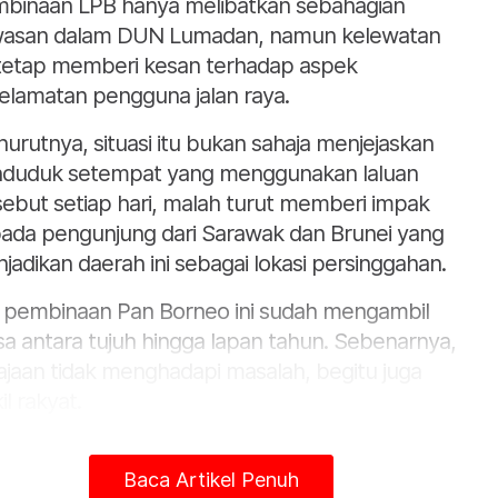
binaan LPB hanya melibatkan sebahagian
asan dalam DUN Lumadan, namun kelewatan
 tetap memberi kesan terhadap aspek
elamatan pengguna jalan raya.
urutnya, situasi itu bukan sahaja menjejaskan
duduk setempat yang menggunakan laluan
sebut setiap hari, malah turut memberi impak
ada pengunjung dari Sarawak dan Brunei yang
jadikan daerah ini sebagai lokasi persinggahan.
u pembinaan Pan Borneo ini sudah mengambil
a antara tujuh hingga lapan tahun. Sebenarnya,
ajaan tidak menghadapi masalah, begitu juga
il rakyat.
rajaan sudah pun menyalurkan dana dan
antik kontraktor, manakala wakil rakyat juga
Baca Artikel Penuh