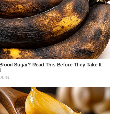
elesaikan, bukan satu atau dua bulan. Ini juga
jadi antara punca utama kelewatan pembinaan
," ujarnya.
tikel Berkaitan:
Pembinaan LPB: JKR, kontraktor digesa pantau aliran
trafik - Shahelmey
Bukan lagi jalan raya, tapi 'jalan derita' ke Sipitang
aimanapun, katanya, tuntutan kontraktor itu
irnya ditolak apabila mahkamah memutuskan
enangan berpihak kepada kerajaan.