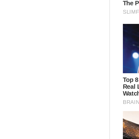
Rus
Bar
Gab
kes
ker
"Be
mem
tid
"Ap
pro