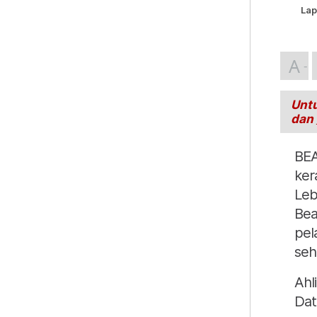
Lap
A
Untu
dan
BEA
ker
Leb
Bea
pel
seh
Ahl
Dat