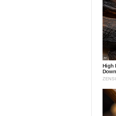
dis
men
LPB
Ar
Bag
akh
kem