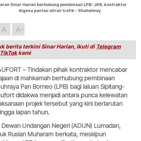
oran Sinar Harian berhubung pembinaan LPB: JKR, kontraktor
digesa pantau aliran trafik - Shahelmey
A
A
k berita terkini Sinar Harian, ikuti di
Telegram
TikTok
kami
UFORT – Tindakan pihak kontraktor mencabar
ajaan di mahkamah berhubung pembinaan
uhraya Pan Borneo (LPB) bagi laluan Sipitang-
ufort didakwa menjadi antara punca kelewatan
aksanaan projek tersebut yang kini berlarutan
ingga lapan tahun.
i Dewan Undangan Negeri (ADUN) Lumadan,
uk Ruslan Muharam berkata, meskipun