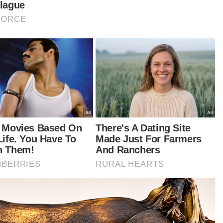
lan berkata, pertukaran kerajaan daripada
isan Nasional (BN) kepada Parti Warisan dan kini
ungan Rakyat Sabah (GRS) turut memberi
an terhadap kelancaran projek, namun kerja-
ja pembinaan tetap diteruskan ketika ini.
rdasarkan rekod, kontraktor terbabit telah
bawa kes ke mahkamah atas alasan kerajaan
ak membuat bayaran.
abila perkara ini dibawa ke mahkamah,
sesnya memakan masa bertahun-tahun untuk