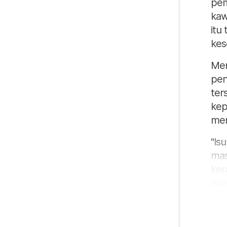
pem
kaw
itu
kes
Men
pen
ter
kep
men
"Is
mas
ker
wak
"Ke
mel