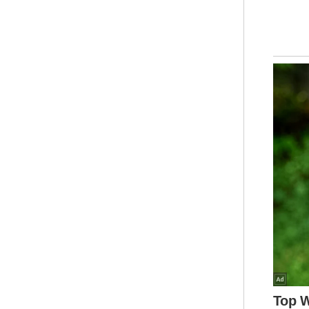
tel
ber
uta
kon
Sin
Bel
kel
keb
kes
pada