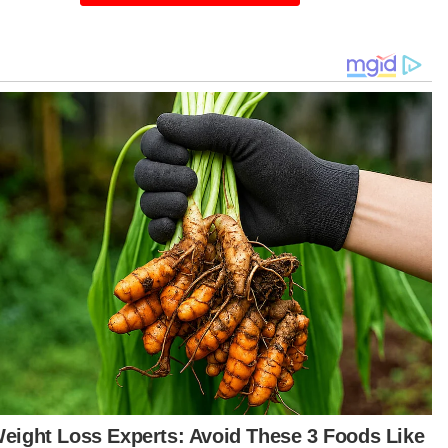
ah membawa isu ini ke peringkat lebih tinggi. Ini
makna, kerajaan sudah bertindak. Masalah
ma yang kita lihat kini ialah kegagalan pihak
traktor, bukan kerajaan," katanya ketika ditemui
ar Harian pada Rabu.
iau berkata demikian ketika diminta mengulas isu
ewatan pembinaan LPB yang menimbulkan
imbangan pengguna, khususnya dari aspek
elamatan berdasarkan laporan Sinar Harian
 Isnin lalu.