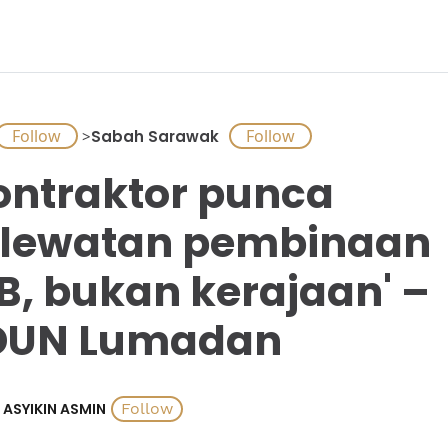
>
Sabah Sarawak
ontraktor punca
lewatan pembinaan
B, bukan kerajaan' –
DUN Lumadan
ASYIKIN ASMIN