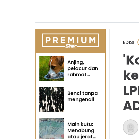
EDISI
'K
Anjing,
pelacur dan
ke
rahmat
Tuhan
LP
Benci tanpa
mengenali
A
Main kutu:
Menabung
atau jerat