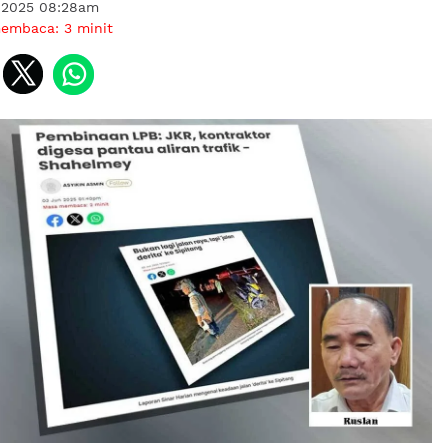
 2025 08:28am
membaca:
3
minit