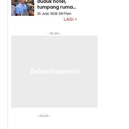
Alexander
duduk hotel,
tumpang rumah
keluarga' -
25 Julai 2026 09:17am
Penduduk
LAGI
Putatan
terbeban krisis
- IKLAN -
air berlarutan
- IKLAN -