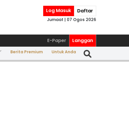
Log Masuk
Daftar
Jumaat | 07 Ogos 2026
E-Paper
Langgan
Berita Premium
Untuk Anda