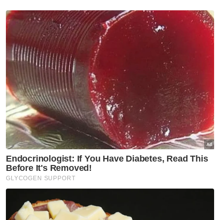
Beliau turut menuntut perintah injunksi bagi
menghalang defendan sama ada secara
sendiri, melalui ejennya, atau mana-mana
pihak lain daripada mengeluarkan kenyataan
dan kata-kata berunsur fitnah, serta daripada
menerbitkan atau menyebabkan penerbitan
semula kenyataan tersebut.