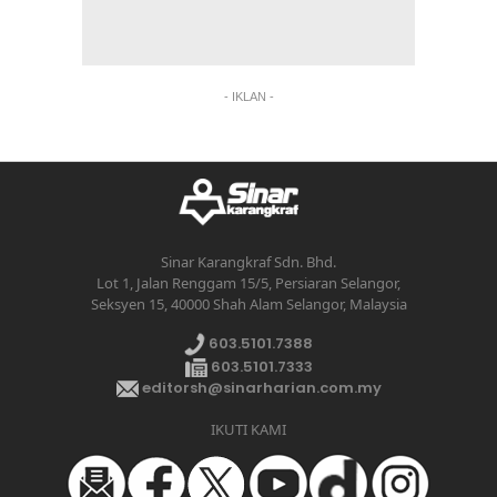
- IKLAN -
Sinar Karangkraf Sdn. Bhd.
Lot 1, Jalan Renggam 15/5, Persiaran Selangor,
Seksyen 15, 40000 Shah Alam Selangor, Malaysia
603.5101.7388
603.5101.7333
editorsh@sinarharian.com.my
IKUTI KAMI