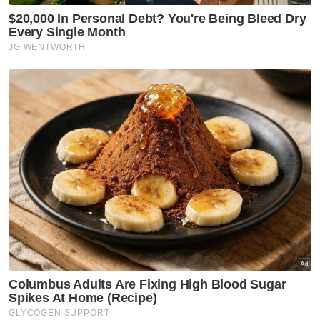
Pada Rabu minggu lalu, Wan Muhammad Azri
memohon maaf kepada Razarudin
berhubung kenyataan berbaur fitnah ketika
prosiding kes saman RM3 juta.
Dalam saman yang difailkan pada 26
Disember 2024, Razarudin menuntut ganti
rugi bagi fitnah lisan dan bertulis, ganti rugi
am, teruk atau teladan, serta khas.
Berita Telus & Tulus menerusi E-Mel setiap
hari!