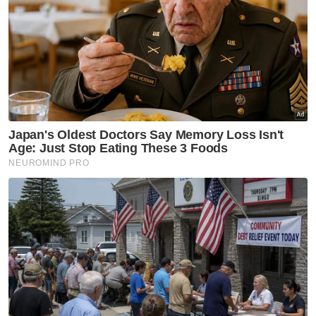
Sementara itu, peguam, Muhammad Rafique
Rashid Ali, yang mewakili Wan Muhammad
Azri, memohon mahkamah menolak
permohonan Razarudin selaku plaintif kerana
ia tidak berlandaskan kepada prima facie.
Selepas mendengar hujahan daripada kedua-
dua pihak, Pesuruhjaya Kehakiman Gan
Techiong membenarkan permohonan plaintif
dan menetapkan pendengaran kes itu pada
30 Jun depan.
Artikel Berkaitan:
KPN dakwa Papagomo tidak ikhlas minta maaf,
mohon dipenjara
'Maaf Tan Sri Razarudin kerana kenyataan berbaur
fitnah' - Papagomo
KPN dapat kebenaran mulakan prosiding komital