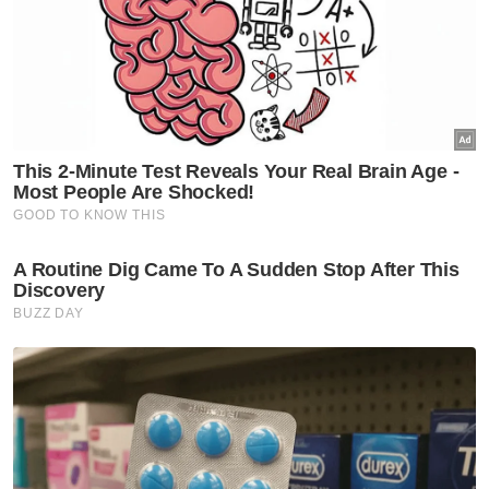
Saman
Hina Mahkamah
Berita Paling Hangat
Artikel Disyorkan
Semasa
Kes Nicky Liow ditarik balik
selepas bayar kompaun RM10
juta - AGC
Semasa