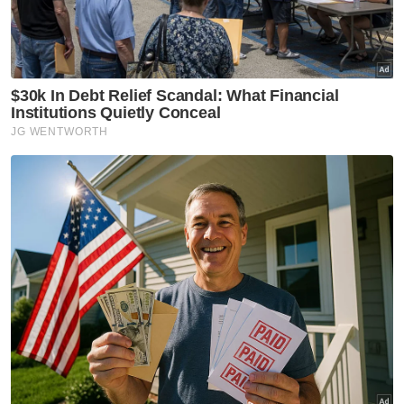
terhadap Papagomo
Mahkamah turut memerintahkan defendan
memfailkan afidavit jawapan sebelum 23
Mei, manakala afidavit balasan pada 6 Jun
dan hujahan bertulis sebelum 20 Jun.