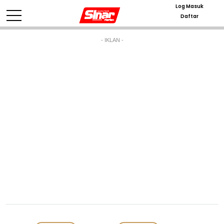
Log Masuk
Daftar
- IKLAN -