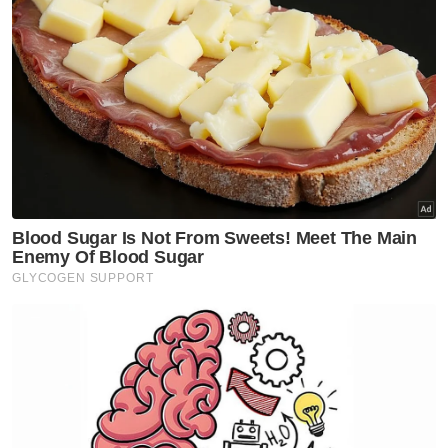
Muat turun aplikasi Sinar Harian.
Klik di sini!
Papagomo
Permohonan Maaf
Razarudin Husain