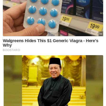
Juruterbang ditahan kes
seludup dadah di Indonesia
tidak kendali penerbangan -
MAG
Semasa
Juruterbang ditahan seludup
dadah bukan kru kendali
penerbangan - MAG
Semasa
Helah guna kenderaan mewah
seludup arak, rokok terbongkar