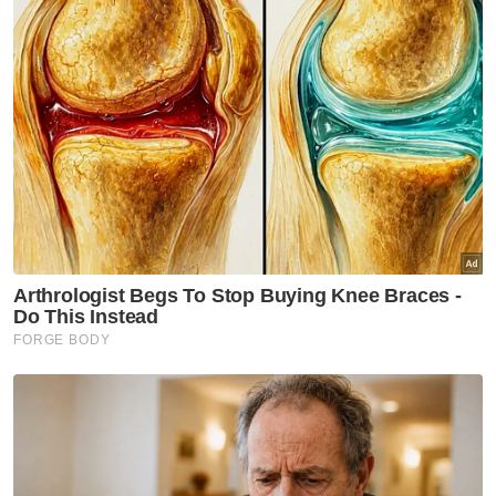
“Defendan menjelaskan dia memohon maaf
kerana tidak mahu ke penjara, bukan kerana
dia melakukan kesalahan, jadi ini tidak ikhlas,”
katanya.