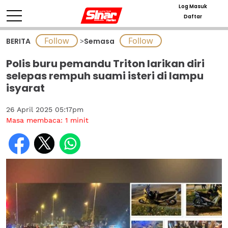
Log Masuk
Daftar
BERITA
>
Semasa
Polis buru pemandu Triton larikan diri
selepas rempuh suami isteri di lampu
isyarat
26 April 2025 05:17pm
Masa membaca:
1
minit