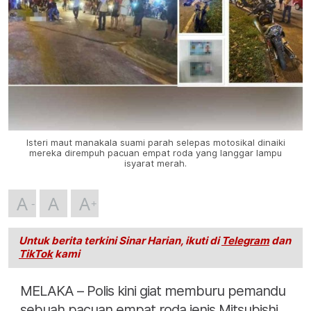
Isteri maut manakala suami parah selepas motosikal dinaiki
mereka dirempuh pacuan empat roda yang langgar lampu
isyarat merah.
A
A
A
Untuk berita terkini Sinar Harian, ikuti di
Telegram
dan
TikTok
kami
MELAKA – Polis kini giat memburu pemandu
sebuah pacuan empat roda jenis Mitsubishi