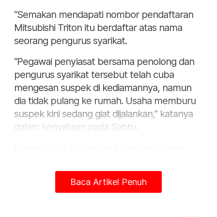
“Semakan mendapati nombor pendaftaran
Mitsubishi Triton itu berdaftar atas nama
seorang pengurus syarikat.
“Pegawai penyiasat bersama penolong dan
pengurus syarikat tersebut telah cuba
mengesan suspek di kediamannya, namun
dia tidak pulang ke rumah. Usaha memburu
suspek kini sedang giat dijalankan,” katanya
dalam kenyataan pada Sabtu.
Menurutnya, pasangan itu sedang dalam
perjalanan dari Malim menuju ke Balai
Panjang menaiki motosikal jenis Honda Wave
Baca Artikel Penuh
125 ketika kejadian berlaku.
"Kes disiasat mengikut Seksyen 41(1) Akta