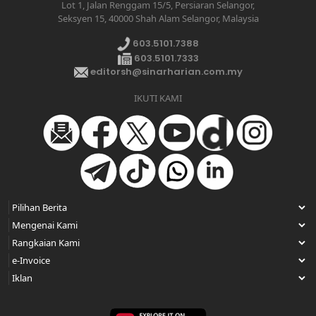
Lot 1, Jalan Renggam 15/5, Persiaran Selangor,
Seksyen 15, 40000 Shah Alam Selangor, Malaysia
603.5101.7388
603.5101.7333
editorsh@sinarharian.com.my
IKUTI KAMI