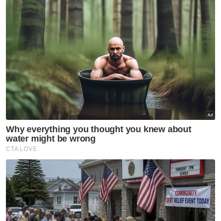
Johor
K. Lumpur
Kedah
Kelantan
Labuan
Melaka
N. Sembilan
Pahang
P. Pinang
Perak
Perlis
Putrajaya
Sabah
Sarawak
Selangor
Terengganu
VPoints:
0
Masuk | Daftar
Kemalangan Maut
PDRM