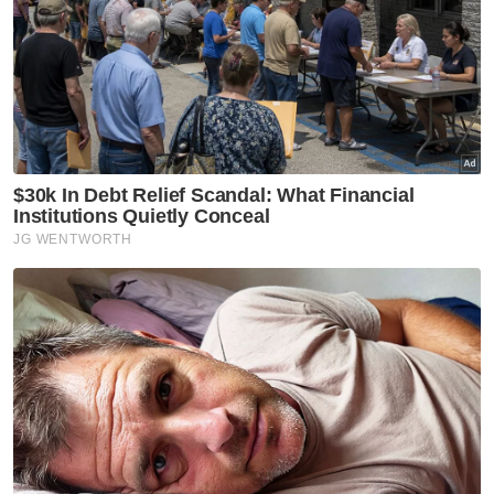
Langgar Lari
Langgar Lampu Isyarat Merah
Artikel Disyorkan
Semasa
Bapa lemas cuba selamatkan
anak jatuh kolam ikan
Semasa
Enam individu direman
seminggu bantu siasatan kes
culik