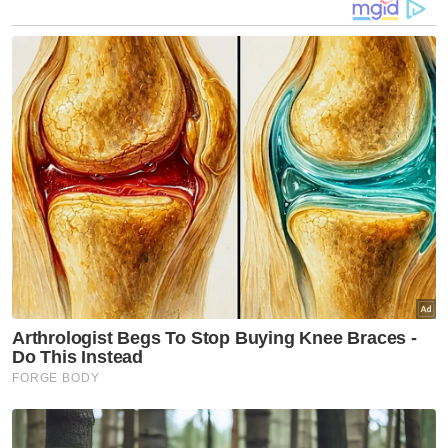
Pengangkutan Jalan 1987.
"Mayat mangsa dihantar ke Jabatan
Perubatan Forensik, Hospital Melaka untuk
proses bedah siasat," katanya.
Artikel Berkaitan:
Warga emas maut dirempuh pacuan empat roda
ketika pulang dari surau
Gadis maut langgar pacuan empat roda tukar
haluan tak beri signal
Buruh maut kereta langgar pacuan empat roda
keluar simpang mengejut
Muat turun aplikasi Sinar Harian.
Klik di sini!
Harap bantu kajian selidik kami dan
×
dapatkan baucar tunai.
Di manakah anda tinggal?