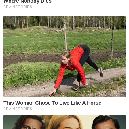
"Semakan perlu dilakukan melalui
Suruhanjaya Sekuriti, Bank Negara Malaysia
dan Suruhanjaya Syarikat Malaysia," katanya.
Artikel Berkaitan:
Warga emas rugi hampir RM1 juta diperdaya 'phone
scam'
Pengurus syarikat rugi RM1.63 juta terpedaya
pelaburan kripto tidak wujud
Serah kad ATM, pesara kerajaan rugi lebih RM1 juta
Muat turun aplikasi Sinar Harian.
Klik di sini!