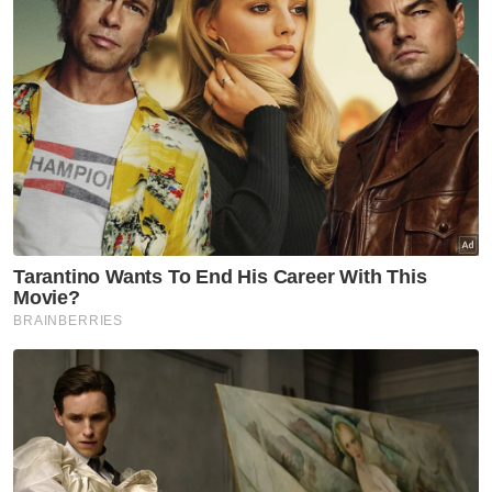
Scammer
Penipuan
Pelaburan Tidak Wujud
Jenayah
Artikel Disyorkan