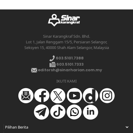
Sinar Karangkraf Sdn. Bhd.
Lot 1, Jalan Renggam 15/5, Persiaran Selangor,
Seksyen 15, 40000 Shah Alam Selangor, Malaysia
603.5101.7388
603.5101.7333
editorsh@sinarharian.com.my
IKUTI KAMI