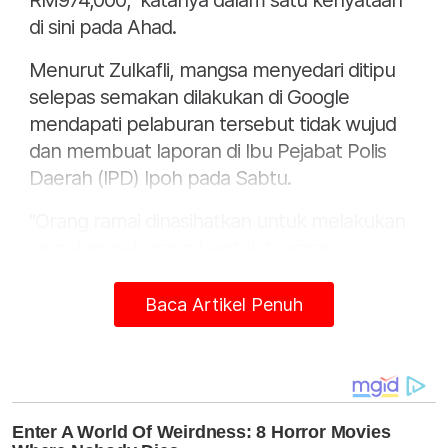
RM974,000," katanya dalam satu kenyataan
di sini pada Ahad.
Menurut Zulkafli, mangsa menyedari ditipu
selepas semakan dilakukan di Google
mendapati pelaburan tersebut tidak wujud
dan membuat laporan di Ibu Pejabat Polis
Daerah (IPD) Ipoh pada Sabtu.
"Orang ramai dinasihatkan untuk melakukan
semakan sebarang bentuk tawaran
pelaburan yang menjanjikan pulangan yang
tinggi.
Baca Artikel Penuh