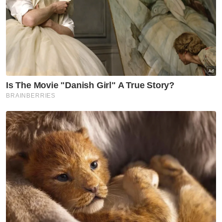
Semasa
Cubaan pecah rumah gagal,
bunyi penggera kejutkan
penghuni
Semasa
Tiada siasatan dibenarkan
terhadap akaun Najib dalam
audit 1MDB - Tony Pua
Semasa
'Pinjam MyKad kawan untuk
dapatkan kerja'
Semasa
Tiga anggota polis maut
terkena renjatan elektrik