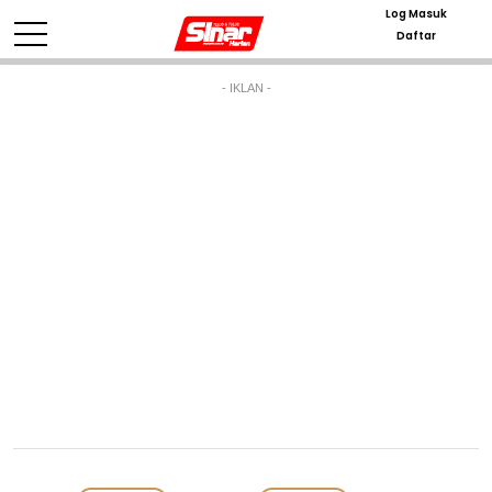
Log Masuk
Daftar
- IKLAN -