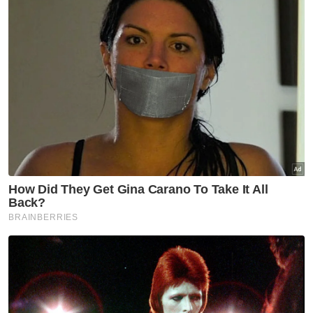
hingga Julai - JBPM
Angin kencang: MBPP akan tebang 54 batang pokok
Hujan lebat, beberapa kawasan di Nibong Tebal
dilanda banjir kilat