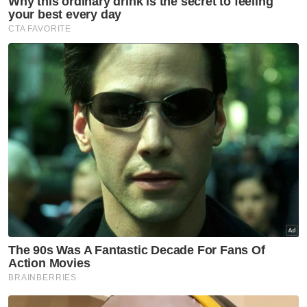
Jabatan Bomba dan Penyelamat Pulau
Pinang.
Berita Telus & Tulus menerusi E-Mel setiap
hari!
Muat turun aplikasi Sinar Harian.
Klik di sini!