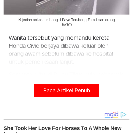
Kejadian pokok tumbang di Paya Terubong. Foto ihsan orang
awam
Wanita tersebut yang memandu kereta
Honda Civic berjaya dibawa keluar oleh
orang awam sebelum dibawa ke hospital
untuk pemeriksaan lanjut.
Sementara itu, di Pulau Tikus pula, sebanyak
13 kes pokok tumbang dilaporkan sehingga
jam 9.50 pagi, Selasa.
Baca Artikel Penuh
Ahli Dewan Undangan Negeri (ADUN) Pulau
Tikus, Joshua Woo Sze Zeng berkata, salah
satu kejadian berlaku di hadapan pusat
khidmatnya.