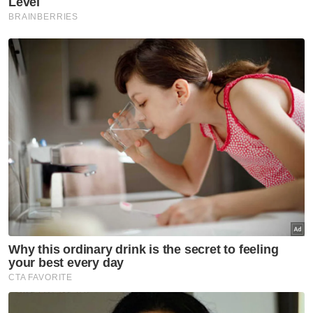
Dahan besar dari pokok tua patah
menyebankan papan tanda di kedai sebelah
pusat khidmatnya rosak teruk.
Artikel Berkaitan:
2,575 kes pokok tumbang dilaporkan sejak Januari