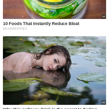
Sementara itu, di Permatang Rawa, Bukit
Mertajam dan Nibong Tebal dilaporkan
berlaku banjir kilat susulan hujan lebat di
negeri ini sejak awal pagi.
Bagaimanapun, setakat ini, butiran lanjut
mengenai kejadian tersebut belum diperolehi
daripada pihak berkuasa termasuk polis dan