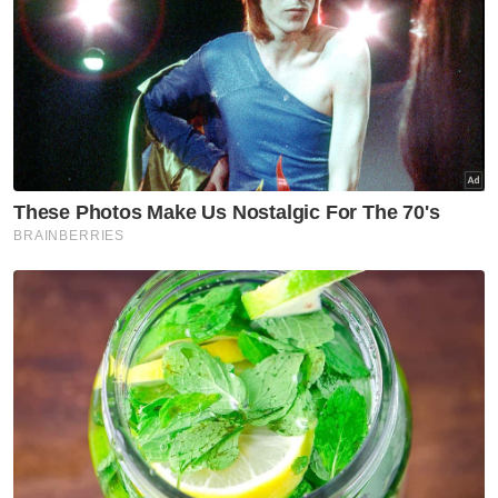
Kejadian pokok tumbang di Tanjung Bungah selepas kejadian
angin kencang pada pagi Selasa. Foto ihsan orang awam
Bagaimanapun katanya, kejadian itu tidak
melibatkan sebarang kecederaan atau
kemalangan jiwa.
"Pokok tua besar amat berbahaya dalam
kawasan populasi bandar yang boleh
menyebabkan kehilangan nyawa serta
kerosakan harta benda.
"Pulau Pinang memerlukan konsep bandar
hijau selamat tanpa pokok tua besar yang
boleh memberi ancaman bahaya kepada
manusia dan harta benda," katanya.