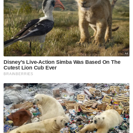
Pempengaruh dakwa dibuli
siber, modus operandi serang
pemilik bisnes wanita
Semasa
Ingin berdikari alasan Dhia
Zahraaxavieta Neelopher
keluar rumah
Semasa
RCI TH: LHDN perlu siasat
kemungkinan pengelakan cukai
Kumpulan TH bagi tempoh
2014-2020