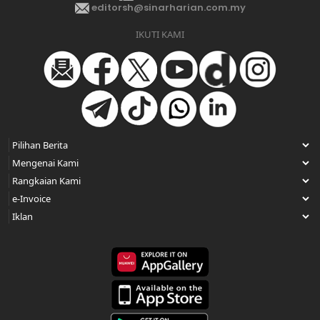
editorsh@sinarharian.com.my
IKUTI KAMI