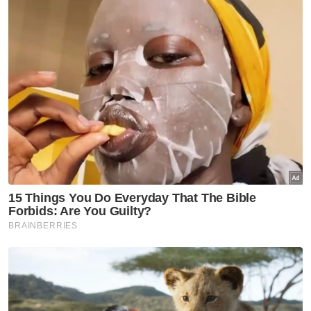
Pokok Tumbang
Pulau Pinang
Angin Kencang
Artikel Disyorkan
Semasa
Bagasi berisi bahan
menyerupai dadah, bahan
letupan: Polis buka kertas
siasatan
Semasa