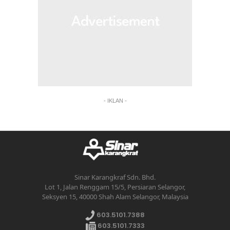
- IKLAN -
Sinar Karangkraf Sdn. Bhd.
Lot 1, Jalan Renggam 15/5, Persiaran Selangor,
Seksyen 15, 40000 Shah Alam Selangor, Malaysia
603.5101.7388
603.5101.7333