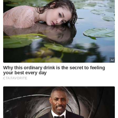
Hezeri Samsuri
Artikel Disyorkan
Nasional
Agong titah siasat Laporan RCI
Tabung Haji 'sehingga ke
lubang cacing'
Nasional
Lima kawasan di Sarawak
catat IPU tidak sihat - JAS