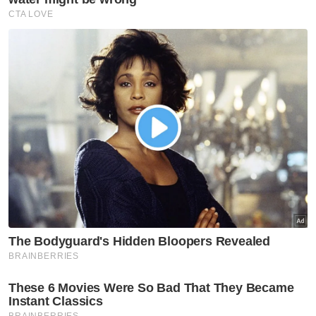
Mengulas lanjut Hezeri berkata, usaha untuk
mewajibkan penggunaan ABS pada
motosikal sudah lama dijalankan oleh Institut
Penyelidikan Keselamatan Jalan Raya
Malaysia (Miros) dan kini menjadi mandatori
untuk motosikal baharu dengan enjin di atas
150cc.
Artikel Berkaitan:
Motosikal baharu 150cc ke atas wajib miliki sistem
ABS
Menurutnya, ABS sangat penting untuk
motosikal moden yang mempunyai prestasi
enjin berkuasa tinggi dalam berdepan cuaca
negara yang sering dilanda hujan.
“Apabila menempuh cuaca hujan, kejadian