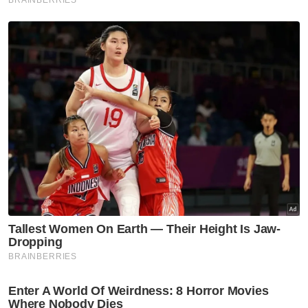
roda depan tergelincir sering berlaku.
Pemasangan ABS membolehkan
penunggang membrek dengan selamat
walaupun sedang mengambil selekoh. Ia juga
memang terbukti mampu menurunkan kadar
kemalangan.
“Sistem ini lambat diperkenalkan kerana
faktor harga. Dahulu, modul motosikal yang
ada ABS memang mahal sedikit, tetapi
dengan pertumbuhan kilang komponen
merata dunia dan ia sudah menjadi
kelengkapan wajib untuk banyak pasaran
dunia, harganya telah turun dengan banyak,”
katanya.