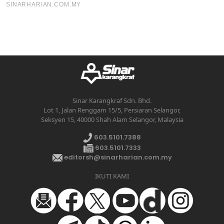
Sinar Karangkraf Sdn. Bhd.
Lot 1, Jalan Renggam 15/5, Persiaran Selangor,
Seksyen 15, 40000 Shah Alam Selangor, Malaysia
603.5101.7388
603.5101.7333
editorsh@sinarharian.com.my
IKUTI KAMI