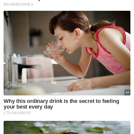
Berita Telus & Tulus menerusi E-Mel setiap
hari!
Muat turun aplikasi Sinar Harian.
Klik di sini!
Harga Motosikal
Abs
Penganalisis