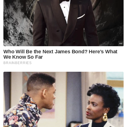
Nasional
RS-2 gariskan 98 inisiatif pacu
Selangor 2030
Nasional
Belia Sabah diseru perkukuh
hubungan dengan Putrajaya