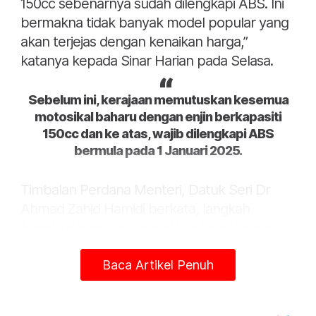
150cc sebenarnya sudah dilengkapi ABS. Ini
bermakna tidak banyak model popular yang
akan terjejas dengan kenaikan harga,”
katanya kepada Sinar Harian pada Selasa.
Sebelum ini, kerajaan memutuskan kesemua
motosikal baharu dengan enjin berkapasiti
150cc dan ke atas, wajib dilengkapi ABS
bermula pada 1 Januari 2025.
Timbalan Perdana Menteri, Datuk Seri Dr
Ahmad Zahid Hamidi berkata, langkah
tersebut bagi menangani kes kemalangan
jalan raya khususnya membabitkan
Baca Artikel Penuh
penunggang dan pembonceng motosikal.