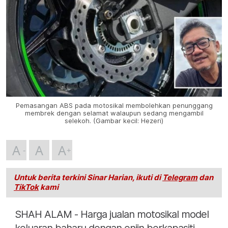
Pemasangan ABS pada motosikal membolehkan penunggang
membrek dengan selamat walaupun sedang mengambil
selekoh. (Gambar kecil: Hezeri)
A
A
A
Untuk berita terkini Sinar Harian, ikuti di
Telegram
dan
TikTok
kami
SHAH ALAM - Harga jualan motosikal model