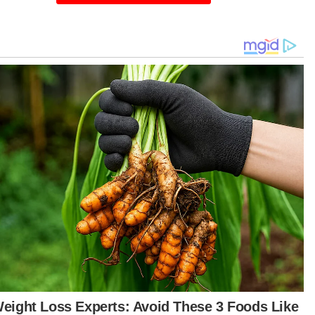
prehensif untuk penambahbaikan agar lebih
sedia pada masa hadapan.
i termasuk menaiktaraf perkhidmatan
anggan, produk dan servis baharu serta
ggunaan Kecerdasan Buatan (AI) untuk
jadikan Puspakom bersedia menghadapi
saingan,” katanya dalam kenyataan pada Isnin.