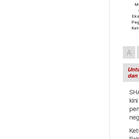
Me
Eks
Peg
Ket
A
Untu
dan
SH
kin
pem
neg
Ket