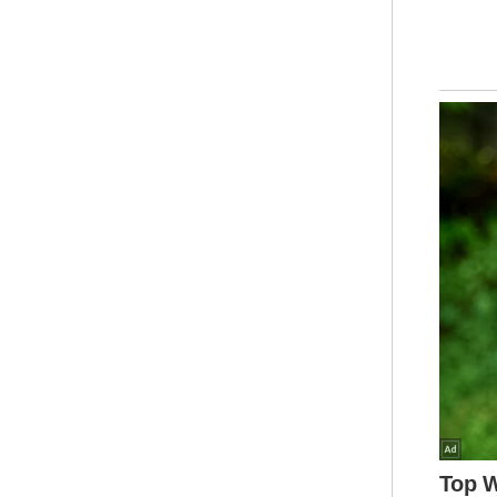
kom
ber
“In
pel
pen
men
per