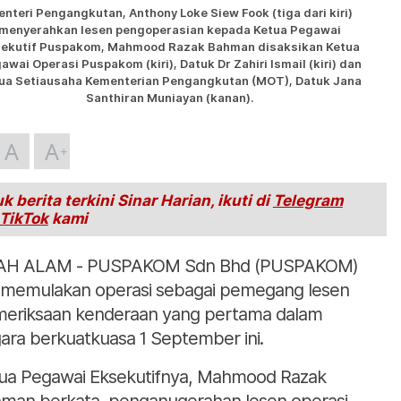
nteri Pengangkutan, Anthony Loke Siew Fook (tiga dari kiri)
menyerahkan lesen pengoperasian kepada Ketua Pegawai
ekutif Puspakom, Mahmood Razak Bahman disaksikan Ketua
awai Operasi Puspakom (kiri), Datuk Dr Zahiri Ismail (kiri) dan
ua Setiausaha Kementerian Pengangkutan (MOT), Datuk Jana
Santhiran Muniayan (kanan).
A
A
k berita terkini Sinar Harian, ikuti di
Telegram
TikTok
kami
AH ALAM - PUSPAKOM Sdn Bhd (PUSPAKOM)
i memulakan operasi sebagai pemegang lesen
eriksaan kenderaan yang pertama dalam
ara berkuatkuasa 1 September ini.
ua Pegawai Eksekutifnya, Mahmood Razak