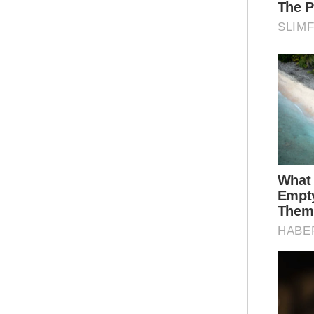
Pus
sel
yan
7 p
Mah
per
dar
pen
dat
pel
Tam
han
pih
mem