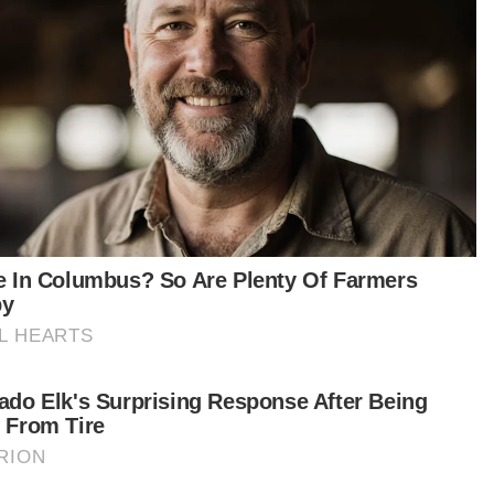
aksanakannya di cawangan lain.
tikel Berkaitan:
Perhilitan pasang dua perangkap, buru buaya di Tasik
Shah Alam Seksyen 7 l 4 September 2024
[VIDEO] Perhilitan pasang dua perangkap, buru buaya
di Tasik Shah Alam
Buaya di Tasik Shah Alam belum ditangkap
asnya lagi, waktu operasi lebih panjang akan
aksanakan di kawasan tumpuan pasaran utama
elah fasa percubaan berjaya dan data yang
rolehi dikaji.