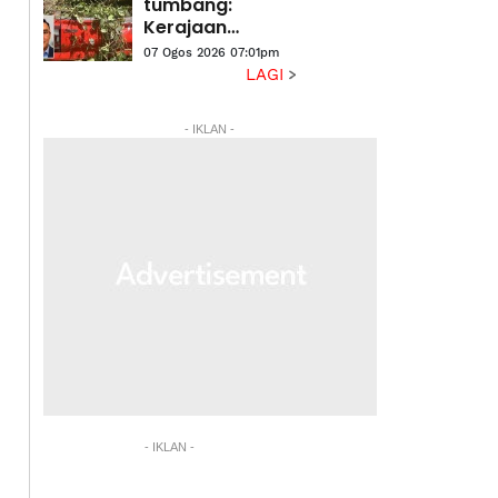
pendidikan - PM
tumbang:
Kerajaan
disaran
07 Ogos 2026 07:01pm
wujudkan zon
LAGI
bebas pokok di
laluan berisiko
- IKLAN -
- IKLAN -