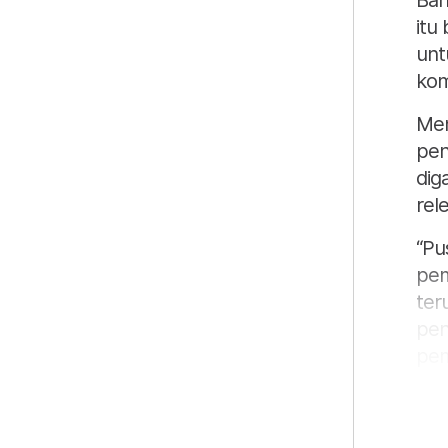
Bah
itu
unt
kom
Men
pen
dig
rel
“Pu
pem
ter
pen
pem
“Ke
kom