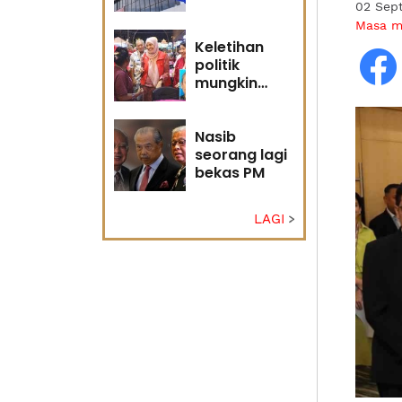
02 Sep
Masa 
Keletihan
politik
mungkin
faktor Nurul
Izzah undur
diri -
Nasib
Penganalisis
seorang lagi
politik
bekas PM
LAGI