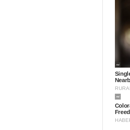
mel
Ar
Jel
dil
set
dipe