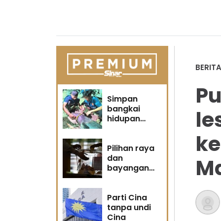
BERIT
P
Simpan
bangkai
le
hidupan
marin satu
ke
kesalahan
Pilihan raya
dan
Ma
bayangan
masa
hadapan
Parti Cina
tanpa undi
Cina