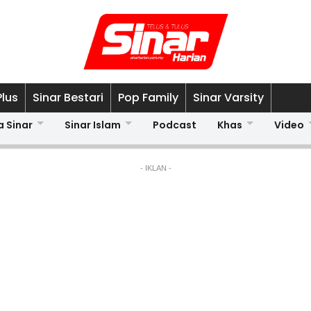
Plus
Sinar Bestari
Pop Family
Sinar Varsity
a Sinar
Sinar Islam
Podcast
Khas
Video
- IKLAN -