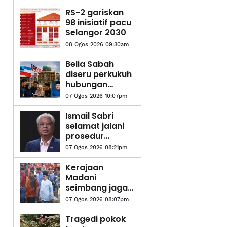
RS-2 gariskan
98 inisiatif pacu
Selangor 2030
08 Ogos 2026 09:30am
Belia Sabah
diseru perkukuh
hubungan
dengan
07 Ogos 2026 10:07pm
Putrajaya
Ismail Sabri
selamat jalani
prosedur
pasang alat
07 Ogos 2026 08:21pm
perentak
jantung
Kerajaan
Madani
seimbang jaga
kepentingan
07 Ogos 2026 08:07pm
semua kaum,
aliran
Tragedi pokok