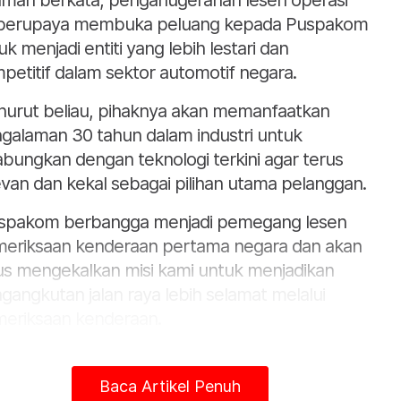
man berkata, penganugerahan lesen operasi
 berupaya membuka peluang kepada Puspakom
uk menjadi entiti yang lebih lestari dan
petitif dalam sektor automotif negara.
urut beliau, pihaknya akan memanfaatkan
galaman 30 tahun dalam industri untuk
abungkan dengan teknologi terkini agar terus
evan dan kekal sebagai pilihan utama pelanggan.
spakom berbangga menjadi pemegang lesen
eriksaan kenderaan pertama negara dan akan
us mengekalkan misi kami untuk menjadikan
gangkutan jalan raya lebih selamat melalui
eriksaan kenderaan.
tika persiapan untuk menghadapi landskap yang
petitif, kami telah merangka pelan
Baca Artikel Penuh