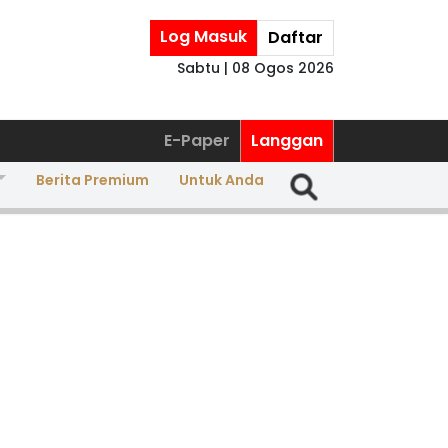
Log Masuk
Daftar
Sabtu | 08 Ogos 2026
E-Paper
Langgan
Berita Premium
Untuk Anda