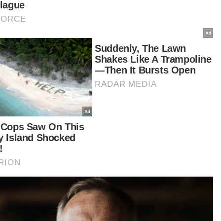
pakom telah memulakan operasi percubaan
ama 16 jam di cawangan Glenmarie Shah Alam
g kini dilaksanakan dalam dua syif, bermula jam
agi sehingga 11 malam.
mood Razak turut memaklumkan, tempoh
cubaan operasi terbabit merupakan sebahagian
ipada usaha untuk memperbaiki mutu
yampaian perkhidmatan dan pengumpulan
a dari segi cabaran operasi serta penerimaan
anggan.
bah beliau, meskipun cawangan Glenmarie
ya untuk kereta persendirian, ia membolehkan
aknya mendapatkan data yang diperlukan dan
buat penambahbaikan sebelum