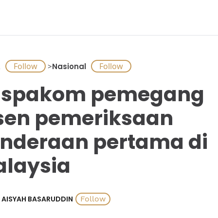
A
>
Nasional
uspakom pemegang
sen pemeriksaan
nderaan pertama di
laysia
AISYAH BASARUDDIN