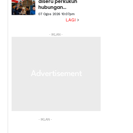
diseru perkukuh
hubungan
dengan
07 Ogos 2026 10:07pm
Putrajaya
LAGI
- IKLAN -
- IKLAN -