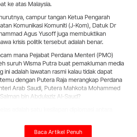
at ke atas Malaysia.
urutnya, campur tangan Ketua Pengarah
atan Komunikasi Komuniti (J-Kom), Datuk Dr
ammad Agus Yusoff juga membuktikan
awa krisis politik tersebut adalah benar.
cam mana Pejabat Perdana Menteri (PMO)
eh suruh Wisma Putra buat pemakluman media
g ini adalah lawatan rasmi kalau tidak dapat
temu dengan Putera Raja merangkap Perdana
teri Arab Saudi, Putera Mahkota Mohammed
 Salman bin Abdulaziz Al-Saud?
i jelas adalah satu kesilapan diplomasi antara
aysia dan Arab Saudi iaitu sekutu utama kita
am politik antarabangsa.
Baca Artikel Penuh