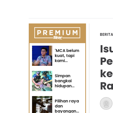
BERIT
Is
'MCA belum
kuat, tapi
P
kami
berubah' -
ke
Sin Woon
Simpan
bangkai
Ra
hidupan
marin satu
kesalahan
Pilihan raya
dan
bayangan