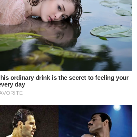
teri Malaysia sebelum ini.
ngumuman besar dan utama berhubung
ungan dua hala Malaysia-Arab Saudi di mana
ika Muhyiddin bertemu dengan kerajaan Arab
di yang diwakili oleh Putera Raja. Kita mendapat
000 kuota haji tambahan dan kemudahan urusan
gresen buat rakyat kita menunaikan ibadah
ah dan haji.