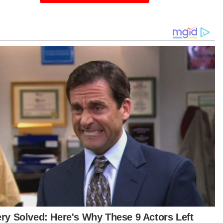
pada apologis (orang yang mempertahankan)
ajaan Malaysia Madani, kalau nak tahu apa
tuk lawatan rasmi kenegaraan, boleh belajar
ipada lawatan ahli Parlimen Pagoh ketika beliau
awat Arab Saudi pada 2021,” katanya dalam
u hantaran pada Ahad.