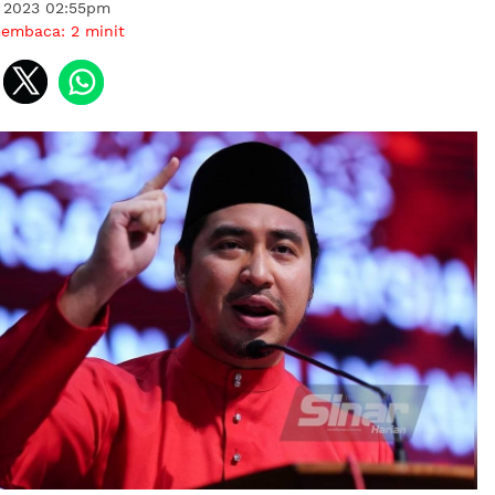
 2023 02:55pm
membaca:
2
minit