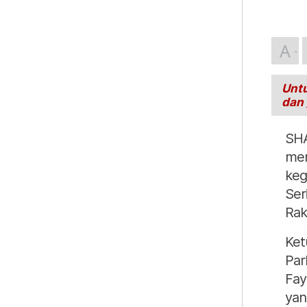
A
Untu
dan
SH
men
keg
Ser
Rak
Ket
Par
Fay
yan