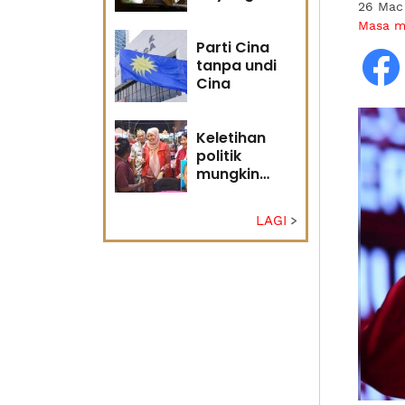
26 Mac
masa
Masa 
hadapan
Parti Cina
tanpa undi
Cina
Keletihan
politik
mungkin
faktor Nurul
Izzah undur
LAGI
diri -
Penganalisis
politik