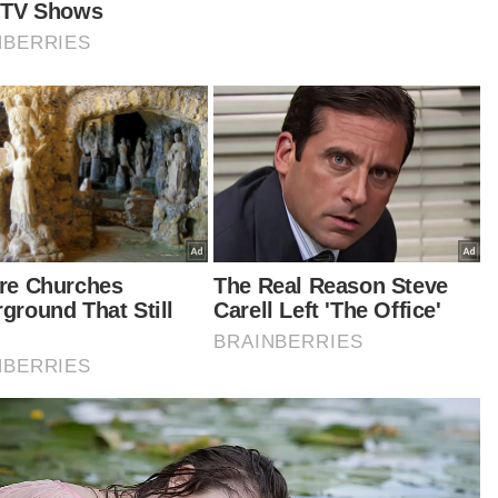
ia melaporkan, Anwar dijadual mengadakan
i lawatan rasmi buat julung kali ke Arab Saudi
ama tiga hari bermula pada Rabu lalu.
 Ahmad Fayhsal yang juga Ketua Armada Parti
bumi Bersatu Malaysia (Bersatu) berkata, antara
tokol yang dilakukan semasa Bekas Perdana
teri, Tan Sri Muhyiddin Yassin mengadakan
atan adalah termasuk disambut oleh Perdana
teri Arab Saudi di lapangan terbang dengan
pet merah.
ain itu, katanya, Muhyiddin turut mengadakan
temuan empat mata bersama Putera Mahkota
ammed di Istana al-Yamamah, Riyadh selain
eri penghormatan untuk masuk ke dalam
bah seperti mana yang diterima Perdana