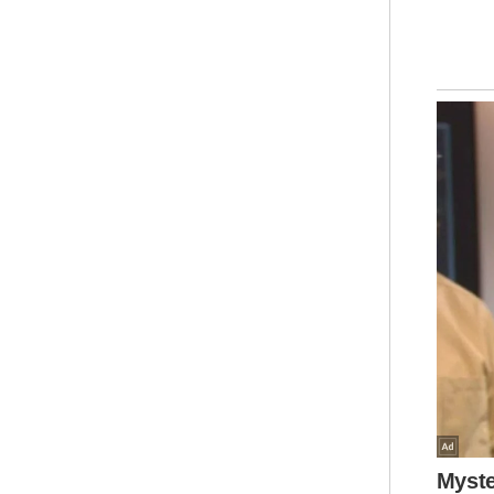
“Ke
Ker
ben
dar
mel
sat