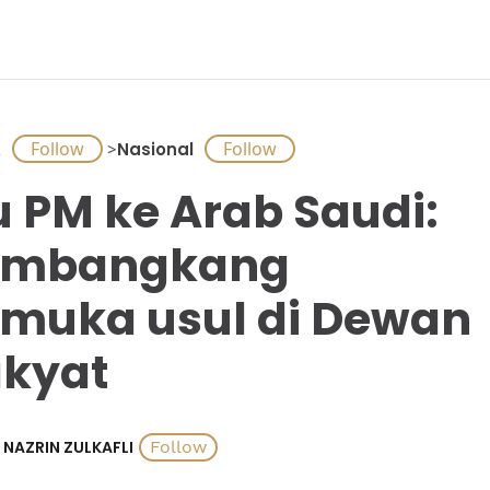
A
>
Nasional
u PM ke Arab Saudi:
embangkang
muka usul di Dewan
kyat
NAZRIN ZULKAFLI