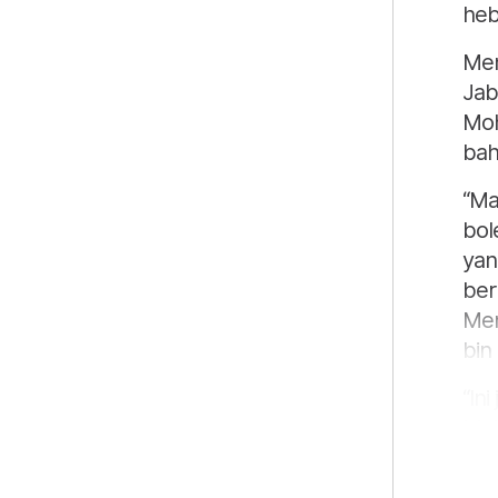
heb
Men
Jab
Moh
bah
“Ma
bol
yan
ber
Men
bin
“In
Mal
dal