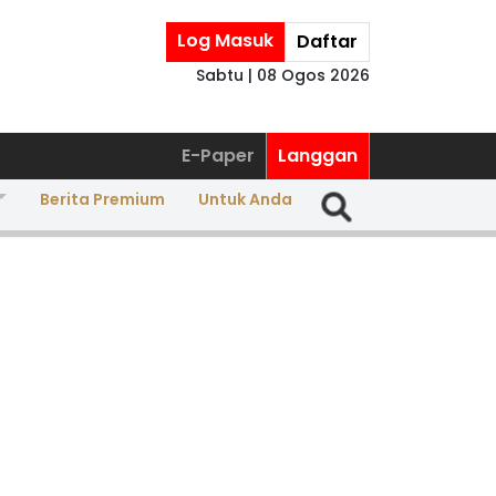
Log Masuk
Daftar
Sabtu | 08 Ogos 2026
E-Paper
Langgan
Berita Premium
Untuk Anda