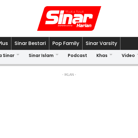
Plus
Sinar Bestari
Pop Family
Sinar Varsity
a Sinar
Sinar Islam
Podcast
Khas
Video
- IKLAN -