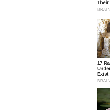
Med
ses
sel
Wan
Pri
pro
Men
law
Men
kar
Sel
per
Moh
dib
Kaa