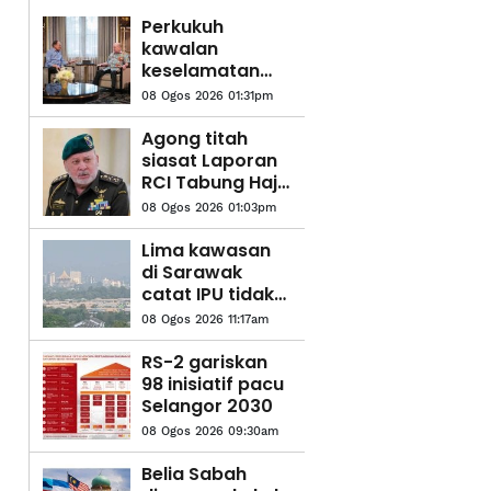
Perkukuh
kawalan
keselamatan
semua
08 Ogos 2026 01:31pm
lapangan
terbang, pintu
Agong titah
masuk negara,
siasat Laporan
titah Agong
RCI Tabung Haji
'sehingga ke
08 Ogos 2026 01:03pm
lubang cacing'
Lima kawasan
di Sarawak
catat IPU tidak
sihat - JAS
08 Ogos 2026 11:17am
RS-2 gariskan
98 inisiatif pacu
Selangor 2030
08 Ogos 2026 09:30am
Belia Sabah