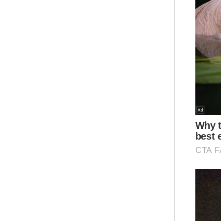
Men
“Pe
hub
ket
Sau
10,
imi
umr